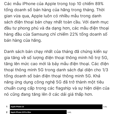
Phim VTV
Các mẫu iPhone của Apple trong top 10 chiếm 89%
Giải trí
tổng doanh số bán hàng của hãng trong tháng. Thời
Hậu trường
gian vừa qua, Apple luôn có nhiều mẫu trong danh
Điện ảnh
Đời sống
Nhân vật
sách điện thoại bán chạy nhất toàn cầu. Với danh mục
Âm nhạc
đầu tư phong phú và đa dạng hơn, các mẫu điện thoại
Du lịch
Khán giả
hàng đầu của Samsung chỉ chiếm 22% tổng doanh số
Giáo dục
Sao
bán hàng của hãng.
Làm đẹp
Giải sao mai
Tuyển sinh
Công nghệ
Chất lượng cuộc sống
Danh sách bán chạy nhất của tháng đã chứng kiến ​​sự
Học trực tuyến
gia tăng về số lượng điện thoại thông minh hỗ trợ 5G,
Hitech Công nghệ tương lai
tăng lên mức cao mới là bảy mẫu điện thoại. Các điện
Giao lưu trực tuyến
thoại thông minh 5G trong danh sách đại diện cho 1/3
Sản phẩm
tổng doanh số bán điện thoại thông minh 5G. Khả
Lịch phát sóng
Thị trường
năng ứng dụng công nghệ 5G đã trở thành một tiêu
chuẩn cung cấp trong các flagship và sự hiện diện của
Tư vấn
nó cũng đang tăng lên ở các dải giá thấp hơn.
Chuyên mục khác
Emagazine
Podcast