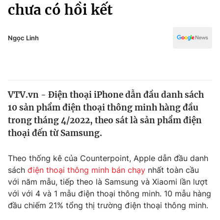
Chính trị
chưa có hồi kết
Truyền hình
Văn hóa - Giải trí
Xã hội
Y tế
Ngọc Linh
Đời sống
Pháp luật
Công nghệ
Giáo dục
Y tế
VTV.vn - Điện thoại iPhone dẫn đầu danh sách
10 sản phẩm điện thoại thông minh hàng đầu
Thế giới
trong tháng 4/2022, theo sát là sản phẩm điện
thoại đến từ Samsung.
Tin tức
Kinh tế
Thế giới đó đây
Theo thống kê của Counterpoint, Apple dẫn đầu danh
Tài chính
sách
điện thoại thông minh bán chạy
nhất toàn cầu
Dữ liệu và đời sống
Câu chuyện quốc tế
với năm mẫu, tiếp theo là Samsung và Xiaomi lần lượt
Thị trường
với với 4 và 1 mẫu điện thoại thông minh. 10 mẫu hàng
Truyền hình
Góc doanh nghiệp
đầu chiếm 21% tổng thị trường điện thoại thông minh.