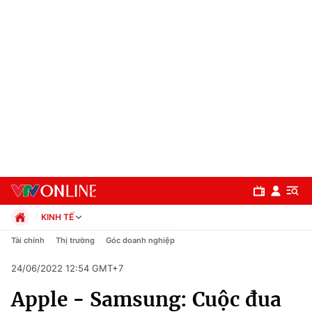
KINH TẾ
Chính trị
Tài chính
Thị trường
Góc doanh nghiệp
Xã hội
24/06/2022 12:54 GMT+7
Pháp luật
Chuyên mục
Kinh tế
Apple - Samsung: Cuộc đua
Thể thao