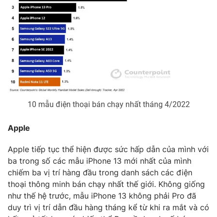
Photo
Infographic
Video
Shorts video
VTV Money
VTV Thể thao
VTV Sức khoẻ
Bất động sản
10 mẫu điện thoại bán chạy nhất tháng 4/2022
Thị trường 24h
Tấm lòng Việt
Apple
Apple tiếp tục thể hiện được sức hấp dẫn của mình với
VTV4
Vươn mình bằng AI
ba trong số các mẫu iPhone 13 mới nhất của mình
chiếm ba vị trí hàng đầu trong danh sách các điện
VTV9
VTV8
thoại thông minh bán chạy nhất thế giới. Không giống
như thế hệ trước, mẫu iPhone 13 không phải Pro đã
duy trì vị trí dẫn đầu hàng tháng kể từ khi ra mắt và có
Liên hệ tòa soạn
English