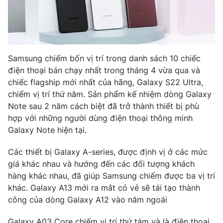
Ðiện thoại Thời báo VTV:
024.66 897 897
Email:
toasoan@vtv.vn
Liên hệ quảng cáo:
024-7300.7108
Samsung chiếm bốn vị trí trong danh sách 10 chiếc
điện thoại bán chạy nhất trong tháng 4 vừa qua và
chiếc flagship mới nhất của hãng, Galaxy S22 Ultra,
chiếm vị trí thứ năm. Sản phẩm kế nhiệm dòng Galaxy
Note sau 2 năm cách biệt đã trở thành thiết bị phù
hợp với những người dùng điện thoại thông minh
Galaxy Note hiện tại.
Các thiết bị Galaxy A-series, được định vị ở các mức
giá khác nhau và hướng đến các đối tượng khách
® Cấm sao chép dưới mọi hình thức nếu không có sự chấp
hàng khác nhau, đã giúp Samsung chiếm được ba vị trí
thuận bằng văn bản. Ghi rõ nguồn VTV.vn khi phát hành lại
khác. Galaxy A13 mới ra mắt có vẻ sẽ tái tạo thành
thông tin từ website này.
công của dòng Galaxy A12 vào năm ngoái
Galaxy A03 Core chiếm vị trí thứ tám và là điện thoại