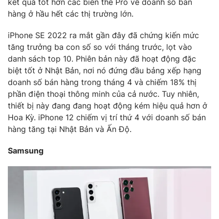
kết quả tốt hơn các biến thể Pro về doanh số bán
hàng ở hầu hết các thị trường lớn.
iPhone SE 2022 ra mắt gần đây đã chứng kiến ​​mức
tăng trưởng ba con số so với tháng trước, lọt vào
THỜI BÁO VTV
danh sách top 10. Phiên bản này đã hoạt động đặc
biệt tốt ở Nhật Bản, nơi nó đứng đầu bảng xếp hạng
doanh số bán hàng trong tháng 4 và chiếm 18% thị
phần điện thoại thông minh của cả nước. Tuy nhiên,
Theo dõi báo trên
thiết bị này đang đang hoạt động kém hiệu quả hơn ở
Hoa Kỳ. iPhone 12 chiếm vị trí thứ 4 với doanh số bán
Cơ quan chủ quản:
Đài Truyền hình Việt Nam
hàng tăng tại Nhật Bản và Ấn Độ.
Cơ quan báo chí:
Thời báo VTV
Giấy phép hoạt động báo in và báo điện tử số 483/GP-BTTTT
Samsung
cấp ngày 29/12/2023
Tổng Biên tập:
Vũ Thanh Thủy
Phó Tổng Biên tập:
Nguyễn Thị Mỹ Hạnh, Phạm Quốc Thắng,
Nguyễn Trọng Ninh
Tổng đài VTV:
024.38 355 931 - 024.38 355 932