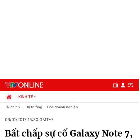
KINH TẾ
Chính trị
Tài chính
Thị trường
Góc doanh nghiệp
Xã hội
06/01/2017 15:30 GMT+7
Pháp luật
Chuyên mục
Kinh tế
Bất chấp sự cố Galaxy Note 7,
Thể thao