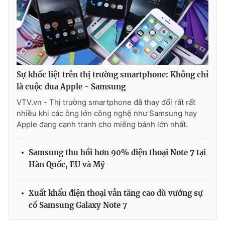
Photo
Infographic
Video
Shorts video
VTV Money
VTV Thể thao
Sự khốc liệt trên thị trường smartphone: Không chỉ
là cuộc đua Apple - Samsung
VTV.vn - Thị trường smartphone đã thay đổi rất rất
VTV Sức khoẻ
Bất động sản
nhiều khi các ông lớn công nghệ như Samsung hay
Apple đang cạnh tranh cho miếng bánh lớn nhất.
Thị trường 24h
Tấm lòng Việt
Samsung thu hồi hơn 90% điện thoại Note 7 tại
VTV4
Vươn mình bằng AI
Hàn Quốc, EU và Mỹ
VTV9
VTV8
Xuất khẩu điện thoại vẫn tăng cao dù vướng sự
cố Samsung Galaxy Note 7
Liên hệ tòa soạn
English