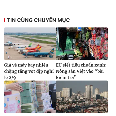
Ðiện thoại Thời báo VTV:
024.66 897 897
Email:
toasoan@vtv.vn
Liên hệ quảng cáo:
024-7300.7108
TIN CÙNG CHUYÊN MỤC
Giá vé máy bay nhiều
EU siết tiêu chuẩn xanh:
chặng tăng vọt dịp nghỉ
Nông sản Việt vào “bài
lễ 2/9
kiểm tra”
® Cấm sao chép dưới mọi hình thức nếu không có sự chấp
thuận bằng văn bản. Ghi rõ nguồn VTV.vn khi phát hành lại
thông tin từ website này.