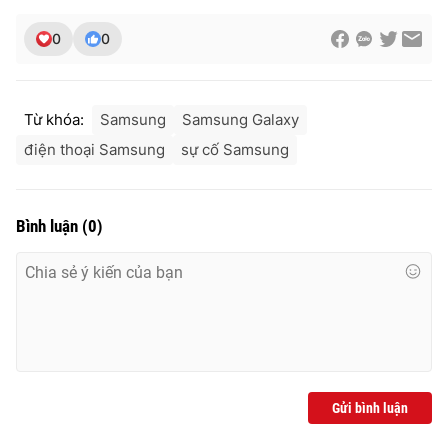
0
0
THỜI BÁO VTV
Từ khóa:
Samsung
Samsung Galaxy
điện thoại Samsung
sự cố Samsung
Theo dõi báo trên
Bình luận
(
0
)
Cơ quan chủ quản:
Đài Truyền hình Việt Nam
Cơ quan báo chí:
Thời báo VTV
Giấy phép hoạt động báo in và báo điện tử số 483/GP-BTTTT
cấp ngày 29/12/2023
Tổng Biên tập:
Vũ Thanh Thủy
Phó Tổng Biên tập:
Nguyễn Thị Mỹ Hạnh, Phạm Quốc Thắng,
Nguyễn Trọng Ninh
Gửi bình luận
Tổng đài VTV:
024.38 355 931 - 024.38 355 932