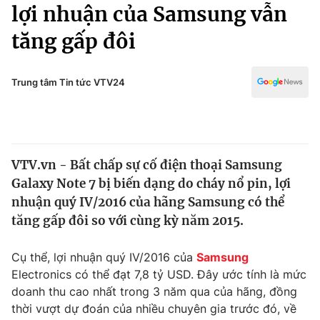
Chính trị
lợi nhuận của Samsung vẫn
Truyền hình
tăng gấp đôi
Văn hóa - Giải trí
Xã hội
Y tế
Đời sống
Trung tâm Tin tức VTV24
Pháp luật
Công nghệ
Giáo dục
Y tế
VTV.vn - Bất chấp sự cố điện thoại Samsung
Thế giới
Galaxy Note 7 bị biến dạng do cháy nổ pin, lợi
Tin tức
nhuận quý IV/2016 của hãng Samsung có thể
Kinh tế
tăng gấp đôi so với cùng kỳ năm 2015.
Thế giới đó đây
Tài chính
Dữ liệu và đời sống
Câu chuyện quốc tế
Cụ thể, lợi nhuận quý IV/2016 của
Samsung
Thị trường
Electronics có thể đạt 7,8 tỷ USD. Đây ước tính là mức
doanh thu cao nhất trong 3 năm qua của hãng, đồng
Truyền hình
Góc doanh nghiệp
thời vượt dự đoán của nhiều chuyên gia trước đó, về