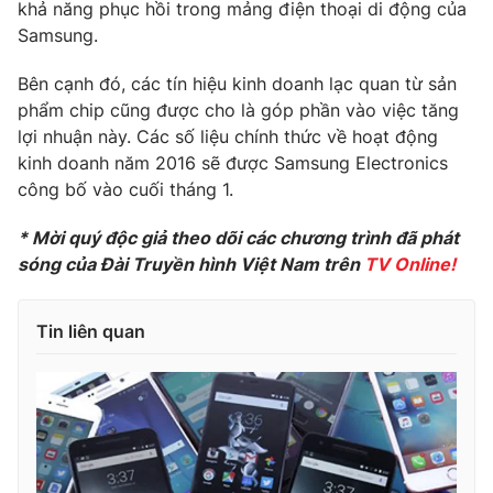
Phim VTV
khả năng phục hồi trong mảng điện thoại di động của
Giải trí
Samsung.
Hậu trường
Điện ảnh
Bên cạnh đó, các tín hiệu kinh doanh lạc quan từ sản
Đời sống
Nhân vật
phẩm chip cũng được cho là góp phần vào việc tăng
Âm nhạc
Du lịch
lợi nhuận này. Các số liệu chính thức về hoạt động
Khán giả
Giáo dục
Sao
kinh doanh năm 2016 sẽ được Samsung Electronics
Làm đẹp
Giải sao mai
công bố vào cuối tháng 1.
Tuyển sinh
Công nghệ
Chất lượng cuộc sống
* Mời quý độc giả theo dõi các chương trình đã phát
Học trực tuyến
Hitech Công nghệ tương lai
sóng của Đài Truyền hình Việt Nam trên
TV Online!
Giao lưu trực tuyến
Sản phẩm
Tin liên quan
Lịch phát sóng
Thị trường
Tư vấn
Chuyên mục khác
Emagazine
Podcast