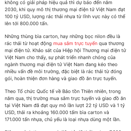
Phim VTV
không có giải pháp hiệu quả thì dự báo đến năm
Giải trí
2030, khi quy mô thị thương mại điện tử Việt Nam đạt
Hậu trường
100 tỷ USD, lượng rác thải nhựa từ lĩnh vực này có thể
Điện ảnh
Đời sống
lên tới 800.000 tấn.
Nhân vật
Âm nhạc
Du lịch
Những thùng bìa carton, hay những bọc nilon đều là
Khán giả
Giáo dục
Sao
rác thải từ hoạt động
mua sắm trực tuyến
qua thương
Làm đẹp
Giải sao mai
mại điện tử. Khảo sát của Hiệp hội Thương mại điện tử
Tuyển sinh
Công nghệ
Việt Nam cho thấy, sự phát triển nhanh chóng của
Chất lượng cuộc sống
Học trực tuyến
ngành thương mại điện tử Việt Nam đang kéo theo
Hitech Công nghệ tương lai
nhiều vấn đề môi trường, đặc biệt là rác thải từ đóng
Giao lưu trực tuyến
gói, hoàn thiện đơn hàng và giao đồ ăn trực tuyến.
Sản phẩm
Lịch phát sóng
Theo Tổ chức Quốc tế về Bảo tồn Thiên nhiên, trong
Thị trường
năm qua, thị trường mua sắm trực tuyến và giao đồ ăn
Tư vấn
tại Việt Nam đã đạt quy mô lần lượt 22 tỷ USD và 1 tỷ
USD, thải ra khoảng 160.000 tấm bìa carton và
Chuyên mục khác
171.000 tấn nhựa, chủ yếu là loại nhựa dùng một lần.
Emagazine
Podcast