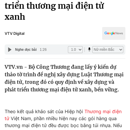
Chính trị
triển thương mại điện tử
Truyền hình
xanh
Văn hóa - Giải trí
Xã hội
Y tế
Đời sống
VTV Digital
Pháp luật
Công nghệ
Giáo dục
Nghe đọc bài
1:26
Y tế
VTV.vn - Bộ Công Thương đang lấy ý kiến dự
Thế giới
thảo tờ trình đề nghị xây dựng Luật Thương mại
Tin tức
điện tử, trong đó có quy định về xây dựng và
Kinh tế
phát triển thương mại điện tử xanh, bền vững.
Thế giới đó đây
Tài chính
Dữ liệu và đời sống
Câu chuyện quốc tế
Thị trường
Theo kết quả khảo sát của Hiệp hội
Thương mại điện
tử
Việt Nam, phần nhiều hiện nay các gói hàng qua
Truyền hình
Góc doanh nghiệp
thương mại điện tử đều được bọc bằng túi nhựa. Nếu