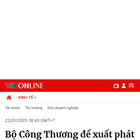
KINH TẾ
Chính trị
Tài chính
Thị trường
Góc doanh nghiệp
Xã hội
22/01/2025 18:43 GMT+7
Pháp luật
Chuyên mục
Kinh tế
Bộ Công Thương đề xuất phát
Thể thao