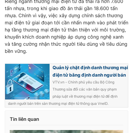
Riêng ngành thương mại điện tử đã thải ra hơn 7.600
tấn nhựa, trong khi giao đồ ăn thải gần 18.600 tấn
Photo
Infographic
nhựa. Chính vì vậy, việc xây dựng chính sách thương
mại điện tử giai đoạn tới cần nhấn mạnh vào phát triển
Video
Shorts video
hạ tầng thương mại điện tử thân thiện với môi trường,
khuyến khích doanh nghiệp áp dụng công nghệ xanh
VTV Money
và tăng cường nhận thức người tiêu dùng về tiêu dùng
VTV Thể thao
bền vững.
VTV Sức khoẻ
Bất động sản
Quản lý chặt định danh thương mại
điện tử bằng định danh người bán
Thị trường 24h
Tấm lòng Việt
VTV.vn - Chính phủ yêu cầu Bộ Công
Thương sửa đổi các văn bản quy phạm
VTV4
Vươn mình bằng AI
pháp luật về thương mại điện tử để định
danh người bán trên sàn thương mại điện tử thông qua VneID.
VTV9
VTV8
Tin liên quan
Liên hệ tòa soạn
English