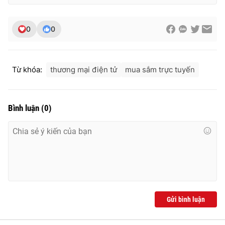
Ðiện thoại Thời báo VTV:
024.66 897 897
Email:
toasoan@vtv.vn
0
0
Liên hệ quảng cáo:
024-7300.7108
Từ khóa:
thương mại điện tử
mua sắm trực tuyến
Bình luận
(
0
)
® Cấm sao chép dưới mọi hình thức nếu không có sự chấp
thuận bằng văn bản. Ghi rõ nguồn VTV.vn khi phát hành lại
thông tin từ website này.
Gửi bình luận