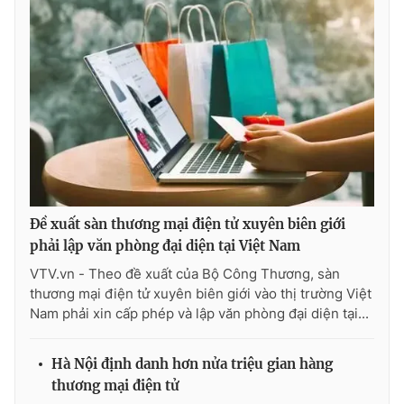
THỜI BÁO VTV
Theo dõi báo trên
Đề xuất sàn thương mại điện tử xuyên biên giới
Cơ quan chủ quản:
Đài Truyền hình Việt Nam
phải lập văn phòng đại diện tại Việt Nam
Cơ quan báo chí:
Thời báo VTV
VTV.vn - Theo đề xuất của Bộ Công Thương, sàn
Giấy phép hoạt động báo in và báo điện tử số 483/GP-BTTTT
thương mại điện tử xuyên biên giới vào thị trường Việt
cấp ngày 29/12/2023
Nam phải xin cấp phép và lập văn phòng đại diện tại...
Tổng Biên tập:
Vũ Thanh Thủy
Phó Tổng Biên tập:
Nguyễn Thị Mỹ Hạnh, Phạm Quốc Thắng,
Hà Nội định danh hơn nửa triệu gian hàng
Nguyễn Trọng Ninh
thương mại điện tử
Tổng đài VTV:
024.38 355 931 - 024.38 355 932