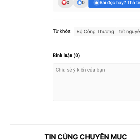
0
0
Bài đọc hay? Thả t
Từ khóa:
Bộ Công Thương
tết nguy
Bình luận
(
0
)
TIN CÙNG CHUYÊN MỤC