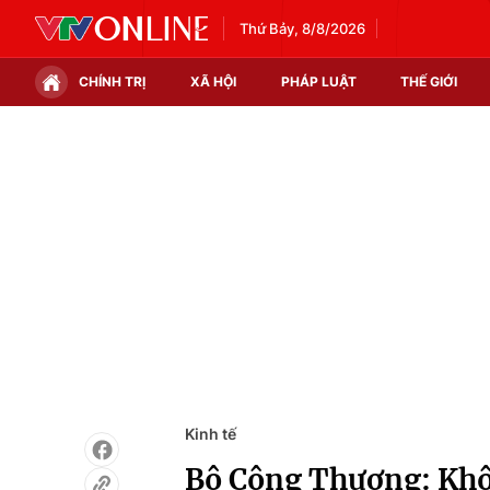
Thứ Bảy, 8/8/2026
CHÍNH TRỊ
XÃ HỘI
PHÁP LUẬT
THẾ GIỚI
Chính trị
Xã hội
Thế giới
Kinh tế
Tin tức
Tài chính
Thế giới đó đây
Thị trường
Câu chuyện quốc tế
Góc doanh nghiệp
Dữ liệu và đời sống
Kinh tế
Bộ Công Thương: Khôn