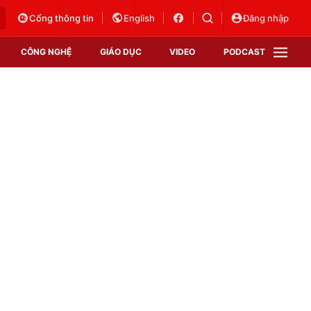
Cổng thông tin
English
Đăng nhập
CÔNG NGHỆ
GIÁO DỤC
VIDEO
PODCAST
VTV Money
VTV Thể thao
VTV Sức khoẻ
Bất động sản
Thị trường 24h
Tấm lòng Việt
Vươn mình bằng AI
VTV4
VTV8
VTV9
Lịch phát sóng
Giao lưu trực tuyến
Sự kiện