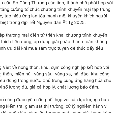
u cầu Sở Công Thương các tỉnh, thành phố phối hợp với
tăng cường tổ chức chương trình khuyến mại tập trung
c, tạo hiệu ứng lan tỏa mạnh mẽ, khuyến khích người
iệt trong dịp Tết Nguyên đán Ất Tỵ 2025.
ệp thương mại điện tử triển khai chương trình khuyến
h thích tiêu dùng, áp dụng giải pháp thanh toán không
rình ưu đãi khi mua sắm trực tuyến để thúc đẩy tiêu
 Việt về nông thôn, khu, cụm công nghiệp kết hợp với
thôn, miền núi, vùng sâu, vùng xa, hải đảo, khu công
tiêu dùng trong nước. Chú trọng cung ứng hàng hóa cho
với số lượng đủ, giá cả hợp lý, chất lượng bảo đảm.
ố cũng được yêu cầu phối hợp với các lực lượng chức
ng kiểm tra, giám sát thị trường, xử lý nghiêm hành vi
 lý, buôn lậu, gian lận thương mại, hàng giả, hàng kém