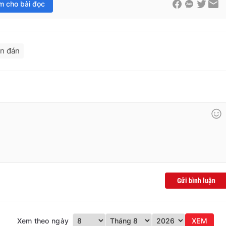
im cho bài đọc
ên đán
Gửi bình luận
Xem theo ngày
XEM