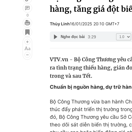
hàng, tăng giá đột bi
0
Thùy Linh
16/01/2025 20:10 GMT+7
Giải trí
Đời sống
3:29
Nghe đọc bài
Điện ảnh
Du lịch
Âm nhạc
Làm đẹp
VTV.vn - Bộ Công Thương yêu cầ
Sao
Chất lượng cuộc sốn
ra tình trạng thiếu hàng, gián đ
trong và sau Tết.
Chuẩn bị nguồn hàng, dự trữ hàn
Bộ Công Thương vừa ban hành Chỉ t
thúc đẩy phát triển thị trường tro
đó, Bộ Công Thương yêu cầu Sở Cô
theo dõi sát diễn biến thị trường,