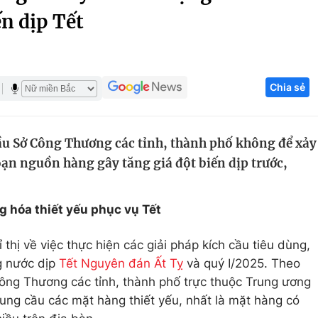
ến dịp Tết
Góc ảnh
Giáo dục
Công nghệ
Chia sẻ
Tuyển sinh
Hitech Công ng
Học trực tuyến
Sản phẩm
u Sở Công Thương các tỉnh, thành phố không để xảy
g
Thị trường
oạn nguồn hàng gây tăng giá đột biến dịp trước,
Tư vấn
g hóa thiết yếu phục vụ Tết
hị về việc thực hiện các giải pháp kích cầu tiêu dùng,
ng nước dịp
Tết Nguyên đán Ất Tỵ
và quý I/2025. Theo
ng Thương các tỉnh, thành phố trực thuộc Trung ương
 cung cầu các mặt hàng thiết yếu, nhất là mặt hàng có