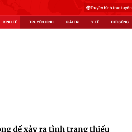
Truyền hình trực tuyến
KINH TẾ
TRUYỀN HÌNH
GIẢI TRÍ
Y TẾ
ĐỜI SỐNG
Pháp luật
Y tế
Truyền hình
Multimedia
Phim VTV
Video
Hậu trường
Shorts video
Nhân vật
Podcast
Khán giả
EMagazine
Giải sao mai
Photo
g để xảy ra tình trạng thiếu
Infographic