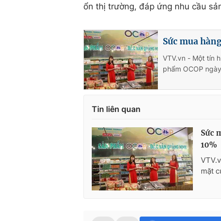
ổn thị trường, đáp ứng nhu cầu sả
Sức mua hàng 
VTV.vn - Một tín 
phẩm OCOP ngày 
Tin liên quan
Sức m
10%
VTV.v
mặt c