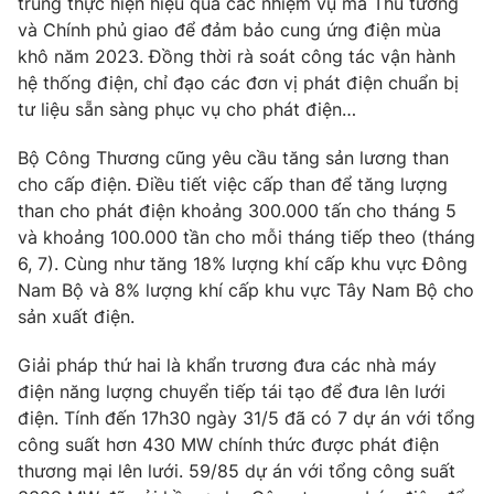
trung thực hiện hiệu quả các nhiệm vụ mà Thủ tướng
Email:
toasoan@vtv.vn
và Chính phủ giao để đảm bảo cung ứng điện mùa
Liên hệ quảng cáo:
024-7300.7108
khô năm 2023. Đồng thời rà soát công tác vận hành
hệ thống điện, chỉ đạo các đơn vị phát điện chuẩn bị
tư liệu sẵn sàng phục vụ cho phát điện…
Bộ Công Thương cũng yêu cầu tăng sản lương than
cho cấp điện. Điều tiết việc cấp than để tăng lượng
than cho phát điện khoảng 300.000 tấn cho tháng 5
và khoảng 100.000 tần cho mỗi tháng tiếp theo (tháng
6, 7). Cùng như tăng 18% lượng khí cấp khu vực Đông
Nam Bộ và 8% lượng khí cấp khu vực Tây Nam Bộ cho
sản xuất điện.
® Cấm sao chép dưới mọi hình thức nếu không có sự chấp
Giải pháp thứ hai là khẩn trương đưa các nhà máy
thuận bằng văn bản. Ghi rõ nguồn VTV.vn khi phát hành lại
thông tin từ website này.
điện năng lượng chuyển tiếp tái tạo để đưa lên lưới
điện. Tính đến 17h30 ngày 31/5 đã có 7 dự án với tổng
công suất hơn 430 MW chính thức được phát điện
thương mại lên lưới. 59/85 dự án với tổng công suất