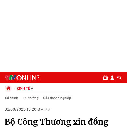
KINH TẾ
Chính trị
Tài chính
Thị trường
Góc doanh nghiệp
Xã hội
03/06/2023 18:20 GMT+7
Pháp luật
Chuyên mục
Kinh tế
Bộ Công Thương xin đồng
Thể thao