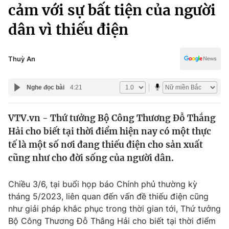
Chính trị
cảm với sự bất tiện của người
Truyền hình
dân vì thiếu điện
Văn hóa - Giải trí
Xã hội
Y tế
Đời sống
Thuỳ An
Pháp luật
Công nghệ
Giáo dục
Nghe đọc bài
4:21
Y tế
VTV.vn - Thứ tưởng Bộ Công Thương Đỗ Thắng
Thế giới
Hải cho biết tại thời điểm hiện nay có một thực
Tin tức
tế là một số nơi đang thiếu điện cho sản xuất
Kinh tế
cũng như cho đời sống của người dân.
Thế giới đó đây
Tài chính
Dữ liệu và đời sống
Câu chuyện quốc tế
Chiều 3/6, tại buổi họp báo Chính phủ thường kỳ
Thị trường
tháng 5/2023, liên quan đến vấn đề thiếu điện cũng
như giải pháp khắc phục trong thời gian tới, Thứ tưởng
Truyền hình
Góc doanh nghiệp
Bộ Công Thương Đỗ Thắng Hải cho biết tại thời điểm