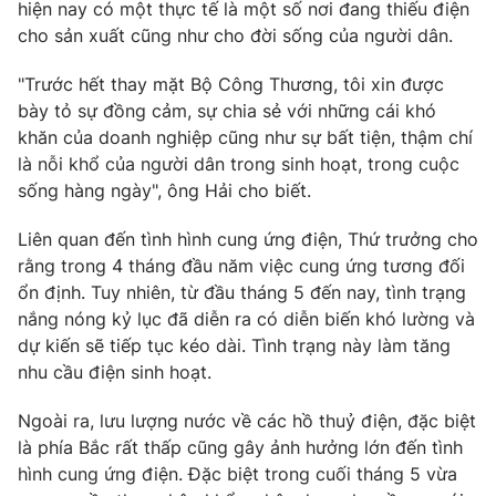
Phim VTV
hiện nay có một thực tế là một số nơi đang thiếu điện
Giải trí
cho sản xuất cũng như cho đời sống của người dân.
Hậu trường
Điện ảnh
"Trước hết thay mặt Bộ Công Thương, tôi xin được
Đời sống
Nhân vật
bày tỏ sự đồng cảm, sự chia sẻ với những cái khó
Âm nhạc
Du lịch
khăn của doanh nghiệp cũng như sự bất tiện, thậm chí
Khán giả
Giáo dục
Sao
là nỗi khổ của người dân trong sinh hoạt, trong cuộc
Làm đẹp
Giải sao mai
sống hàng ngày", ông Hải cho biết.
Tuyển sinh
Công nghệ
Chất lượng cuộc sống
Liên quan đến tình hình cung ứng điện, Thứ trưởng cho
Học trực tuyến
Hitech Công nghệ tương lai
rằng trong 4 tháng đầu năm việc cung ứng tương đối
Giao lưu trực tuyến
ổn định. Tuy nhiên, từ đầu tháng 5 đến nay, tình trạng
Sản phẩm
nắng nóng kỷ lục đã diễn ra có diễn biến khó lường và
Lịch phát sóng
dự kiến sẽ tiếp tục kéo dài. Tình trạng này làm tăng
Thị trường
nhu cầu điện sinh hoạt.
Tư vấn
Ngoài ra, lưu lượng nước về các hồ thuỷ điện, đặc biệt
Chuyên mục khác
là phía Bắc rất thấp cũng gây ảnh hưởng lớn đến tình
Emagazine
Podcast
hình cung ứng điện. Đặc biệt trong cuối tháng 5 vừa