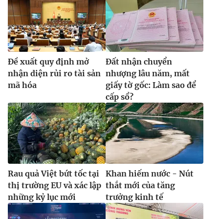
Ðề xuất quy định mở
Đất nhận chuyển
nhận diện rủi ro tài sản
nhượng lâu năm, mất
mã hóa
giấy tờ gốc: Làm sao để
cấp sổ?
Rau quả Việt bứt tốc tại
Khan hiếm nước - Nút
thị trường EU và xác lập
thắt mới của tăng
những kỷ lục mới
trưởng kinh tế