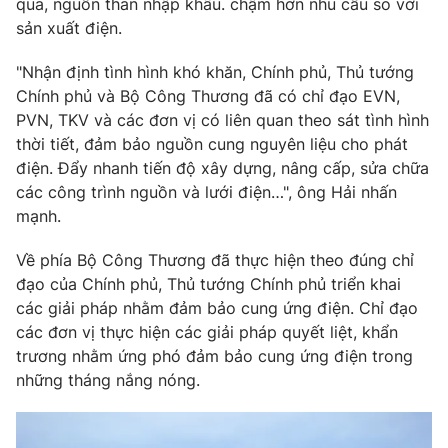
qua, nguồn than nhập khẩu. chậm hơn nhu cầu so với
sản xuất điện.
Photo
Infographic
"Nhận định tình hình khó khăn, Chính phủ, Thủ tướng
Video
Shorts video
Chính phủ và Bộ Công Thương đã có chỉ đạo EVN,
PVN, TKV và các đơn vị có liên quan theo sát tình hình
thời tiết, đảm bảo nguồn cung nguyên liệu cho phát
VTV Money
VTV Thể thao
điện. Đẩy nhanh tiến độ xây dựng, nâng cấp, sửa chữa
các công trình nguồn và lưới điện…", ông Hải nhấn
VTV Sức khoẻ
Bất động sản
mạnh.
Về phía Bộ Công Thương đã thực hiện theo đúng chỉ
Thị trường 24h
Tấm lòng Việt
đạo của Chính phủ, Thủ tướng Chính phủ triển khai
các giải pháp nhằm đảm bảo cung ứng điện. Chỉ đạo
VTV4
Vươn mình bằng AI
các đơn vị thực hiện các giải pháp quyết liệt, khẩn
trương nhằm ứng phó đảm bảo cung ứng điện trong
VTV9
những tháng nắng nóng.
VTV8
Liên hệ tòa soạn
English