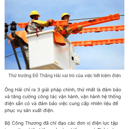
THỜI BÁO VTV
Theo dõi báo trên
Cơ quan chủ quản:
Đài Truyền hình Việt Nam
Cơ quan báo chí:
Thời báo VTV
Thứ trưởng Đỗ Thắng Hải vai trò của việc tiết kiệm điện
Giấy phép hoạt động báo in và báo điện tử số 483/GP-BTTTT
cấp ngày 29/12/2023
Ông Hải chỉ ra 3 giải pháp chính, thứ nhất là đảm bảo
Tổng Biên tập:
Vũ Thanh Thủy
và tăng cường công tác vận hành, vận hành hệ thống
Phó Tổng Biên tập:
Nguyễn Thị Mỹ Hạnh, Phạm Quốc Thắng,
điện sẵn có và đảm bảo việc cung cấp nhiên liệu để
Nguyễn Trọng Ninh
phục vụ sản xuất điện.
Tổng đài VTV:
024.38 355 931 - 024.38 355 932
Ðiện thoại Thời báo VTV:
024.66 897 897
Bộ Công Thương đã chỉ đạo các đơn vị điện lực tập