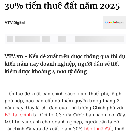
Chính trị
30% tiền thuê đất năm 2025
Truyền hình
Văn hóa - Giải trí
Xã hội
Y tế
VTV Digital
Đời sống
Pháp luật
Công nghệ
Giáo dục
Y tế
VTV.vn - Nếu đề xuất trên được thông qua thì dự
kiến năm nay doanh nghiệp, người dân sẽ tiết
Thế giới
kiệm được khoảng 4.000 tỷ đồng.
Tin tức
Kinh tế
Thế giới đó đây
Tiếp tục đề xuất các chính sách giảm thuế, phí, lệ phí
Tài chính
phù hợp, báo cáo cấp có thẩm quyền trong tháng 2
Dữ liệu và đời sống
Câu chuyện quốc tế
năm nay. Đây là chỉ đạo của Thủ tướng Chính phủ với
Thị trường
Bộ Tài chính
tại Chỉ thị 03 vừa được ban hành mới đây.
Truyền hình
Một tin vui dành cho doanh nghiệp, người dân là Bộ
Góc doanh nghiệp
Tài chính đã vừa đề xuất giảm 30%
tiền thuê đất
, thuê