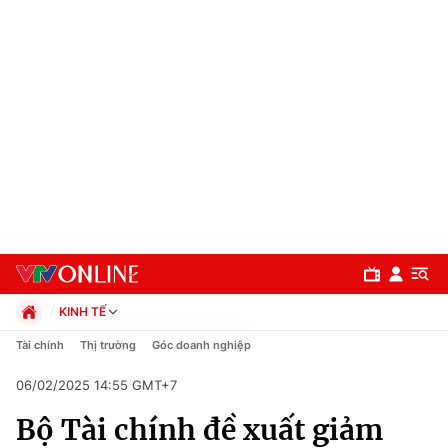
KINH TẾ
Chính trị
Tài chính
Thị trường
Góc doanh nghiệp
Xã hội
06/02/2025 14:55 GMT+7
Pháp luật
Chuyên mục
Kinh tế
Bộ Tài chính đề xuất giảm
Thể thao