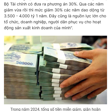
Bộ Tài chính có đưa ra phương án 30%. Qua các năm
Photo
Infographic
giảm vừa rồi thì mức giảm 30% các năm dao dộng từ
3.500 - 4.000 tỷ 1 năm. Đây cũng là nguồn lực lớn cho
tổ chức, doanh nghiệp, người dân phục vụ cho hoạt
Video
Shorts video
động sản xuất kinh doanh của mình".
VTV Money
VTV Thể thao
VTV Sức khoẻ
Bất động sản
Thị trường 24h
Tấm lòng Việt
VTV4
Vươn mình bằng AI
VTV9
VTV8
Liên hệ tòa soạn
English
Trong năm 2024, tổng số tiền miễn giảm, giãn hoãn