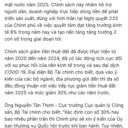
Phim VTV
mặt nước năm 2025. Chính sách này nhằm hỗ trợ
Giải trí
người dân, doanh nghiệp trực tiếp dòng tiền để phát
Hậu trường
Điện ảnh
triển sản xuất, đúng với tinh thần tại Nghị quyết 233
Đời sống
Nhân vật
của Chính phủ về việc quyết tâm đạt tăng trưởng kinh
Âm nhạc
tế 8% trong năm nay và tạo nền tảng tăng trưởng 2
Du lịch
Khán giả
con số trong giai đoạn tới.
Giáo dục
Sao
Làm đẹp
Giải sao mai
Tuyển sinh
Chính sách giảm tiền thuê đất đã được thực hiện từ
Công nghệ
Chất lượng cuộc sống
năm 2020 đến năm 2024, đã có tác động tích cực đối
Học trực tuyến
với sự phục hồi của nền kinh tế trong và sau đại dịch
Hitech Công nghệ tương lai
COVID-19. Đại diện Bộ Tài chính cho biết, dựa vào ý
Giao lưu trực tuyến
kiến của các bộ ngành, địa phương gửi đến thì đa số
Sản phẩm
đều đồng thuận với việc tiếp tục giảm tiền thuê đất
Lịch phát sóng
Thị trường
năm 2025 và mức giảm 30% như các năm trước.
Tư vấn
Ông Nguyễn Tân Thịnh - Cục trưởng Cục quản lý Công
Chuyên mục khác
sản, Bộ Tài chính cho biết: "Xác định con số 30% hay
bao nhiêu phần trăn thì Chính phủ sẽ xin ý kiến của Ủy
Emagazine
Podcast
ban thường vụ Quốc hội trước khi ban hành. Tuy nhiên,