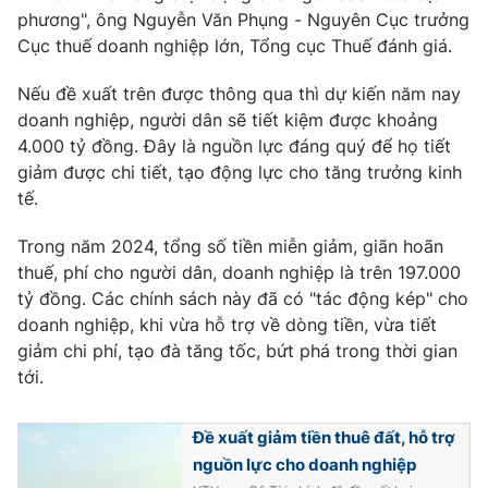
Ðiện thoại Thời báo VTV:
024.66 897 897
phương", ông Nguyễn Văn Phụng - Nguyên Cục trưởng
Email:
toasoan@vtv.vn
Cục thuế doanh nghiệp lớn, Tổng cục Thuế đánh giá.
Liên hệ quảng cáo:
024-7300.7108
Nếu đề xuất trên được thông qua thì dự kiến năm nay
doanh nghiệp, người dân sẽ tiết kiệm được khoảng
4.000 tỷ đồng. Đây là nguồn lực đáng quý để họ tiết
giảm được chi tiết, tạo động lực cho tăng trưởng kinh
tế.
Trong năm 2024, tổng số tiền miễn giảm, giãn hoãn
thuế, phí cho người dân, doanh nghiệp là trên 197.000
tỷ đồng. Các chính sách này đã có "tác động kép" cho
doanh nghiệp, khi vừa hỗ trợ về dòng tiền, vừa tiết
giảm chi phí, tạo đà tăng tốc, bứt phá trong thời gian
tới.
® Cấm sao chép dưới mọi hình thức nếu không có sự chấp
thuận bằng văn bản. Ghi rõ nguồn VTV.vn khi phát hành lại
thông tin từ website này.
Đề xuất giảm tiền thuê đất, hỗ trợ
nguồn lực cho doanh nghiệp