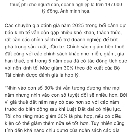
thuế, phí cho người dân, doanh nghiệp là trên 197.000
tỷ đồng. Ảnh minh họa.
Các chuyên gia đánh giá năm 2025 trong bối cảnh dự
THỜI BÁO VTV
báo kinh tế vẫn còn gặp nhiều khó khăn, thách thức,
rất cần các chính sách hỗ trợ doanh nghiệp để bứt
phá trong sản xuất, đầu tư. Chính sách giảm tiền thuê
đất cùng với các chính sách khác như miễn, giảm, gia
Theo dõi báo trên
hạn thuế, phí trong 5 năm qua đã có tác động tích cực
với nền kinh tế. Mức giảm 30% theo đề xuất của Bộ
Cơ quan chủ quản:
Đài Truyền hình Việt Nam
Tài chính được đánh giá là hợp lý.
Cơ quan báo chí:
Thời báo VTV
"Nhìn vào con số 30% thì vẫn tương đương như mọi
Giấy phép hoạt động báo in và báo điện tử số 483/GP-BTTTT
năm nhưng nhìn vào con số tuyệt đối sẽ nhiều hơn. Bởi
cấp ngày 29/12/2023
vì giá thuê đất năm nay có cao hơn so với các năm
Tổng Biên tập:
Vũ Thanh Thủy
trước do biến động sau khi Luật Đất đai có hiệu lực.
Phó Tổng Biên tập:
Nguyễn Thị Mỹ Hạnh, Phạm Quốc Thắng,
Tôi cho rằng mức giảm 30% là phù hợp, nếu có điều
Nguyễn Trọng Ninh
kiện có thể giảm thêm nữa sẽ tốt hơn. Tuy nhiên cũng
Tổng đài VTV:
024.38 355 931 - 024.38 355 932
tính đến khả năng chịu đựng của ngân sách các địa