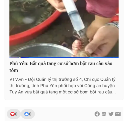
Photo
Infographic
Video
Shorts video
VTV Money
VTV Thể thao
VTV Sức khoẻ
Bất động sản
Phú Yên: Bắt quả tang cơ sở bơm bột rau câu vào
tôm
Thị trường 24h
Tấm lòng Việt
VTV.vn - Đội Quản lý thị trường số 4, Chi cục Quản lý
thị trường, tỉnh Phú Yên phối hợp với Công an huyện
Tuy An vừa bắt quả tang một cơ sở bơm bột rau câu...
VTV4
Vươn mình bằng AI
VTV9
VTV8
0
0
Liên hệ tòa soạn
English