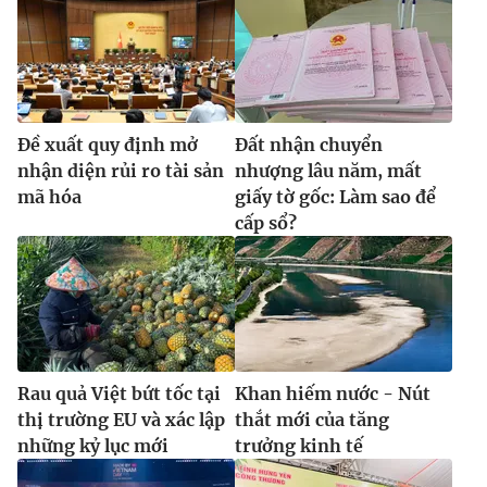
Ðiện thoại Thời báo VTV:
024.66 897 897
Email:
toasoan@vtv.vn
Liên hệ quảng cáo:
024-7300.7108
Ðề xuất quy định mở
Đất nhận chuyển
nhận diện rủi ro tài sản
nhượng lâu năm, mất
mã hóa
giấy tờ gốc: Làm sao để
cấp sổ?
® Cấm sao chép dưới mọi hình thức nếu không có sự chấp
Rau quả Việt bứt tốc tại
Khan hiếm nước - Nút
thuận bằng văn bản. Ghi rõ nguồn VTV.vn khi phát hành lại
thị trường EU và xác lập
thắt mới của tăng
thông tin từ website này.
những kỷ lục mới
trưởng kinh tế