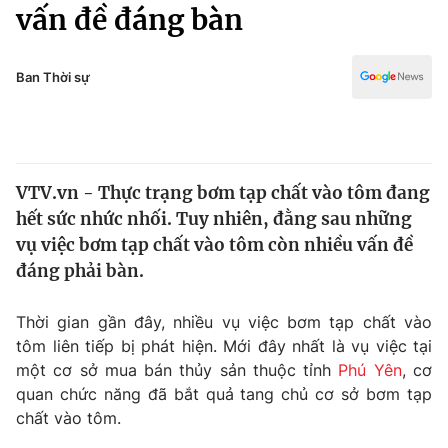
Chính trị
vấn đề đáng bàn
Truyền hình
Văn hóa - Giải trí
Xã hội
Y tế
Ban Thời sự
Đời sống
Pháp luật
Công nghệ
Giáo dục
Y tế
VTV.vn - Thực trạng bơm tạp chất vào tôm đang
hết sức nhức nhối. Tuy nhiên, đằng sau những
Thế giới
vụ việc bơm tạp chất vào tôm còn nhiều vấn đề
đáng phải bàn.
Tin tức
Kinh tế
Thế giới đó đây
Thời gian gần đây, nhiều vụ việc bơm tạp chất vào
Tài chính
tôm liên tiếp bị phát hiện. Mới đây nhất là vụ việc tại
Dữ liệu và đời sống
Câu chuyện quốc tế
một cơ sở mua bán thủy sản thuộc tỉnh
Phú Yên
, cơ
Thị trường
quan chức năng đã bắt quả tang chủ cơ sở bơm tạp
Truyền hình
Góc doanh nghiệp
chất vào tôm.