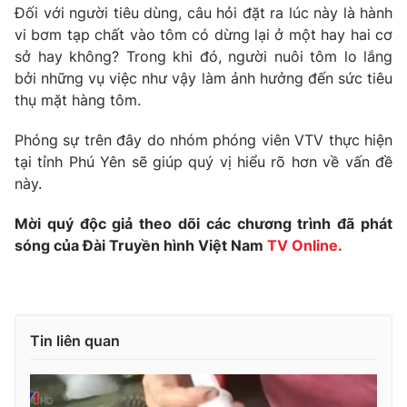
Phim VTV
Đối với người tiêu dùng, câu hỏi đặt ra lúc này là hành
Giải trí
vi bơm tạp chất vào tôm có dừng lại ở một hay hai cơ
Hậu trường
sở hay không? Trong khi đó, người nuôi tôm lo lắng
Điện ảnh
Đời sống
Nhân vật
bởi những vụ việc như vậy làm ảnh hưởng đến sức tiêu
Âm nhạc
thụ mặt hàng tôm.
Du lịch
Khán giả
Giáo dục
Sao
Phóng sự trên đây do nhóm phóng viên VTV thực hiện
Làm đẹp
Giải sao mai
tại tỉnh Phú Yên sẽ giúp quý vị hiểu rõ hơn về vấn đề
Tuyển sinh
Công nghệ
Chất lượng cuộc sống
này.
Học trực tuyến
Hitech Công nghệ tương lai
Mời quý độc giả theo dõi các chương trình đã phát
Giao lưu trực tuyến
sóng của Đài Truyền hình Việt Nam
TV Online.
Sản phẩm
Lịch phát sóng
Thị trường
Tư vấn
Tin liên quan
Chuyên mục khác
Emagazine
Podcast