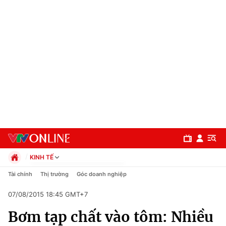
KINH TẾ
Chính trị
Tài chính
Thị trường
Góc doanh nghiệp
Xã hội
07/08/2015 18:45 GMT+7
Pháp luật
Chuyên mục
Kinh tế
Bơm tạp chất vào tôm: Nhiều
Thể thao