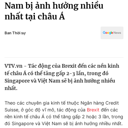
Chính trị
Nam bị ảnh hưởng nhiều
Truyền hình
nhất tại châu Á
Văn hóa - Giải trí
Xã hội
Y tế
Đời sống
Ban Thời sự
Pháp luật
Công nghệ
Giáo dục
Y tế
VTV.vn - Tác động của Brexit đến các nền kinh
Thế giới
tế châu Á có thể tăng gấp 2-3 lần, trong đó
Tin tức
Singapore và Việt Nam sẽ bị ảnh hưởng nhiều
Kinh tế
nhất.
Thế giới đó đây
Tài chính
Dữ liệu và đời sống
Câu chuyện quốc tế
Theo các chuyên gia kinh tế thuộc Ngân hàng Credit
Thị trường
Suisse, ở góc độ vĩ mô, tác động của
Brexit
đến các
nền kinh tế châu Á có thể tăng gấp 2 hoặc 3 lần, trong
Truyền hình
Góc doanh nghiệp
đó Singapore và Việt Nam sẽ bị ảnh hưởng nhiều nhất.