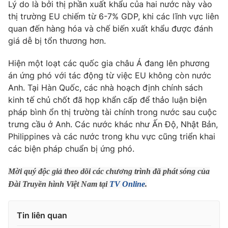
Phim VTV
Lý do là bởi thị phần xuất khẩu của hai nước này vào
Giải trí
thị trường EU chiếm từ 6-7% GDP, khi các lĩnh vực liên
Hậu trường
quan đến hàng hóa và chế biến xuất khẩu được đánh
Điện ảnh
Đời sống
giá dễ bị tổn thương hơn.
Nhân vật
Âm nhạc
Du lịch
Hiện một loạt các quốc gia châu Á đang lên phương
Khán giả
Giáo dục
Sao
án ứng phó với tác động từ việc EU không còn nước
Làm đẹp
Giải sao mai
Anh. Tại Hàn Quốc, các nhà hoạch định chính sách
Tuyển sinh
Công nghệ
kinh tế chủ chốt đã họp khẩn cấp để thảo luận biện
Chất lượng cuộc sống
Học trực tuyến
pháp bình ổn thị trường tài chính trong nước sau cuộc
Hitech Công nghệ tương lai
trưng cầu ở Anh. Các nước khác như Ấn Độ, Nhật Bản,
Giao lưu trực tuyến
Philippines và các nước trong khu vực cũng triển khai
Sản phẩm
các biện pháp chuẩn bị ứng phó.
Lịch phát sóng
Thị trường
Mời quý độc giả theo dõi các chương trình đã phát sóng của
Tư vấn
Đài Truyền hình Việt Nam tại
TV Online
.
Chuyên mục khác
Emagazine
Podcast
Tin liên quan