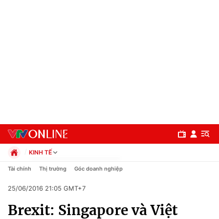
KINH TẾ
Chính trị
Tài chính
Thị trường
Góc doanh nghiệp
Xã hội
25/06/2016 21:05 GMT+7
Pháp luật
Chuyên mục
Kinh tế
Brexit: Singapore và Việt
Thể thao