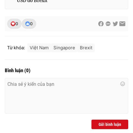
USD do Brexit
0
0
THỜI BÁO VTV
Từ khóa:
Việt Nam
Singapore
Brexit
Theo dõi báo trên
Bình luận
(
0
)
Cơ quan chủ quản:
Đài Truyền hình Việt Nam
Cơ quan báo chí:
Thời báo VTV
Giấy phép hoạt động báo in và báo điện tử số 483/GP-BTTTT
cấp ngày 29/12/2023
Tổng Biên tập:
Vũ Thanh Thủy
Phó Tổng Biên tập:
Nguyễn Thị Mỹ Hạnh, Phạm Quốc Thắng,
Nguyễn Trọng Ninh
Gửi bình luận
Tổng đài VTV:
024.38 355 931 - 024.38 355 932