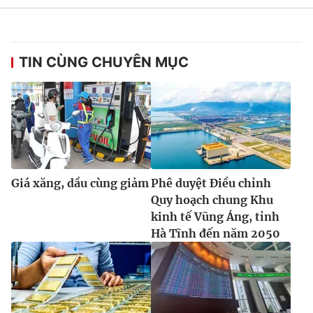
Ðiện thoại Thời báo VTV:
024.66 897 897
Email:
toasoan@vtv.vn
Liên hệ quảng cáo:
024-7300.7108
TIN CÙNG CHUYÊN MỤC
Giá xăng, dầu cùng giảm
Phê duyệt Điều chỉnh
Quy hoạch chung Khu
kinh tế Vũng Áng, tỉnh
Hà Tĩnh đến năm 2050
® Cấm sao chép dưới mọi hình thức nếu không có sự chấp
thuận bằng văn bản. Ghi rõ nguồn VTV.vn khi phát hành lại
thông tin từ website này.