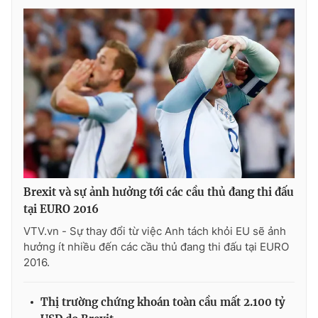
Photo
Infographic
Video
Shorts video
VTV Money
VTV Thể thao
VTV Sức khoẻ
Bất động sản
Thị trường 24h
Tấm lòng Việt
Brexit và sự ảnh hưởng tới các cầu thủ đang thi đấu
tại EURO 2016
VTV4
Vươn mình bằng AI
VTV.vn - Sự thay đổi từ việc Anh tách khỏi EU sẽ ảnh
hưởng ít nhiều đến các cầu thủ đang thi đấu tại EURO
2016.
VTV9
VTV8
Thị trường chứng khoán toàn cầu mất 2.100 tỷ
Liên hệ tòa soạn
English