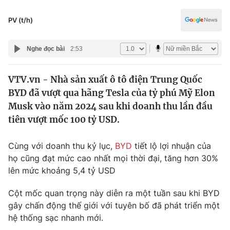
Chính trị
Truyền hình
PV (t/h)
Văn hóa - Giải trí
Xã hội
Y tế
Nghe đọc bài
2:53
Đời sống
Pháp luật
Công nghệ
VTV.vn - Nhà sản xuất ô tô điện Trung Quốc
Giáo dục
Y tế
BYD đã vượt qua hãng Tesla của tỷ phú Mỹ Elon
Musk vào năm 2024 sau khi doanh thu lần đầu
tiên vượt mốc 100 tỷ USD.
Thế giới
Tin tức
Cùng với doanh thu kỷ lục,
BYD
tiết lộ lợi nhuận của
Kinh tế
họ cũng đạt mức cao nhất mọi thời đại, tăng hơn 30%
Thế giới đó đây
lên mức khoảng 5,4 tỷ USD
Tài chính
Dữ liệu và đời sống
Câu chuyện quốc tế
Cột mốc quan trọng này diễn ra một tuần sau khi BYD
Thị trường
gây chấn động thế giới với tuyên bố đã phát triển một
Truyền hình
Góc doanh nghiệp
hệ thống sạc nhanh mới.