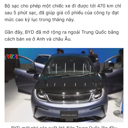
Phim VTV
Bộ sạc cho phép một chiếc xe đi được tới 470 km chỉ
Giải trí
sau 5 phút sạc, đã giúp giá cổ phiếu của công ty đạt
Hậu trường
Điện ảnh
mức cao kỷ lục trong tháng này.
Đời sống
Nhân vật
Âm nhạc
Gần đây, BYD đã mở rộng ra ngoài Trung Quốc bằng
Du lịch
Khán giả
cách bán xe ở Anh và châu Âu.
Giáo dục
Sao
Làm đẹp
Giải sao mai
Tuyển sinh
Công nghệ
Chất lượng cuộc sống
Học trực tuyến
Hitech Công nghệ tương lai
Giao lưu trực tuyến
Sản phẩm
Lịch phát sóng
Thị trường
Tư vấn
Chuyên mục khác
Emagazine
Podcast