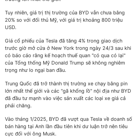
Tuy nhiên, giá trị thị trường của BYD vẫn chưa bằng
20% so với đối thủ Mỹ, với giá trị khoảng 800 triệu
USD.
THỜI BÁO VTV
Giá cổ phiếu của Tesla đã tăng 4% trong giao dịch
trước giờ mở cửa ở New York trong ngày 24/3 sau khi
có báo cáo rằng kế hoạch thuế quan "có qua có lại"
Theo dõi báo trên
của Tổng thống Mỹ Donald Trump sẽ không nghiêm
trọng như lo ngại ban đầu.
Cơ quan chủ quản:
Đài Truyền hình Việt Nam
Trung Quốc đã trở thành thị trường xe chạy bằng pin
Cơ quan báo chí:
Thời báo VTV
lớn nhất thế giới và các "gã khổng lồ" nội địa như BYD
Giấy phép hoạt động báo in và báo điện tử số 483/GP-BTTTT
đã đầu tư mạnh vào việc sản xuất các loại xe giá cả
cấp ngày 29/12/2023
phải chăng.
Tổng Biên tập:
Vũ Thanh Thủy
Phó Tổng Biên tập:
Nguyễn Thị Mỹ Hạnh, Phạm Quốc Thắng,
Vào tháng 1/2025, BYD đã vượt qua Tesla về doanh số
Nguyễn Trọng Ninh
bán hàng tại Anh lần đầu tiên khi dư luận trở nên tiêu
Tổng đài VTV:
024.38 355 931 - 024.38 355 932
cực đối với ông Musk.