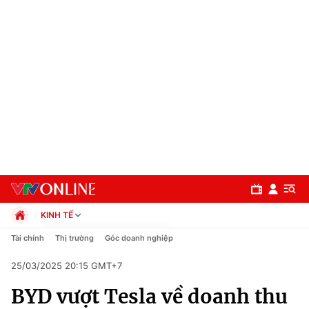
KINH TẾ
Chính trị
Tài chính
Thị trường
Góc doanh nghiệp
Xã hội
25/03/2025 20:15 GMT+7
Pháp luật
Chuyên mục
Kinh tế
BYD vượt Tesla về doanh thu
Thể thao