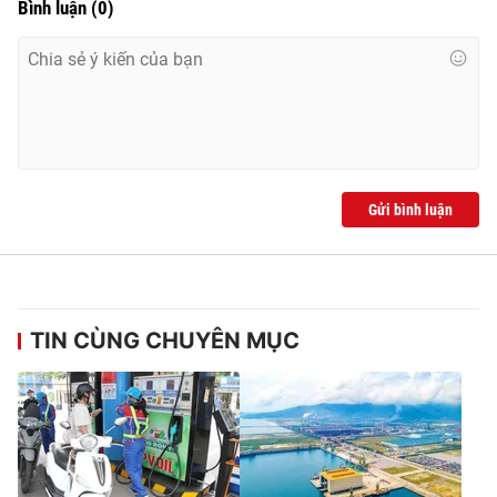
Bình luận
(
0
)
Gửi bình luận
TIN CÙNG CHUYÊN MỤC