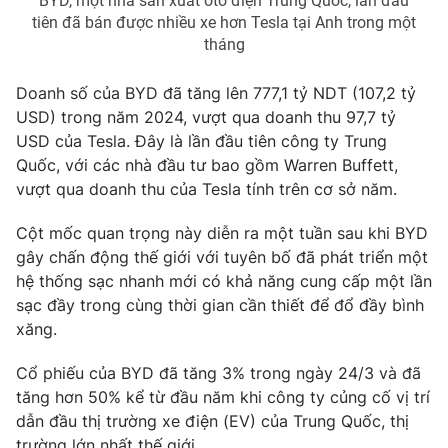
BYD, một nhà sản xuất ôtô điện Trung Quốc, lần đầu
tiên đã bán được nhiều xe hơn Tesla tại Anh trong một
Photo
Infographic
tháng
Video
Shorts video
Doanh số của BYD đã tăng lên 777,1 tỷ NDT (107,2 tỷ
USD) trong năm 2024, vượt qua doanh thu 97,7 tỷ
USD của Tesla. Đây là lần đầu tiên công ty Trung
VTV Money
VTV Thể thao
Quốc, với các nhà đầu tư bao gồm Warren Buffett,
vượt qua doanh thu của Tesla tính trên cơ sở năm.
VTV Sức khoẻ
Bất động sản
Cột mốc quan trọng này diễn ra một tuần sau khi BYD
gây chấn động thế giới với tuyên bố đã phát triển một
Thị trường 24h
Tấm lòng Việt
hệ thống sạc nhanh mới có khả năng cung cấp một lần
sạc đầy trong cùng thời gian cần thiết để đổ đầy bình
VTV4
Vươn mình bằng AI
xăng.
Cổ phiếu của BYD đã tăng 3% trong ngày 24/3 và đã
VTV9
VTV8
tăng hơn 50% kể từ đầu năm khi công ty củng cố vị trí
dẫn đầu thị trường xe điện (EV) của Trung Quốc, thị
Liên hệ tòa soạn
English
trường lớn nhất thế giới.