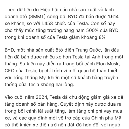
Ðiện thoại Thời báo VTV:
024.66 897 897
Theo dữ liệu do Hiệp hội các nhà sản xuất và kinh
Email:
toasoan@vtv.vn
doanh ôtô (SMMT) công bố, BYD đã bán được 1.614
Liên hệ quảng cáo:
024-7300.7108
xe khách, so với 1.458 chiếc của Tesla. Con số này
cho thấy mức tăng trưởng hàng năm 500% của BYD,
trong khi doanh số của Tesla giảm khoảng 8%.
BYD, một nhà sản xuất ôtô điện Trung Quốc, lần đầu
tiên đã bán được nhiều xe hơn Tesla tại Anh trong một
tháng. Sự kiện này diễn ra trong bối cảnh Elon Musk,
CEO của Tesla, bị chỉ trích vì mối quan hệ thân thiết
với Tổng thống Mỹ, khiến một số khách hàng truyền
thống của Tesla không hài lòng.
Vào cuối năm 2024, Tesla đã chủ động giảm giá xe để
® Cấm sao chép dưới mọi hình thức nếu không có sự chấp
tăng doanh số bán hàng. Quyết định này được đưa ra
thuận bằng văn bản. Ghi rõ nguồn VTV.vn khi phát hành lại
trong bối cảnh lãi suất tăng, làm tăng chi phí vay mua
thông tin từ website này.
xe, và các quy định mới về trợ cấp của Chính phủ Mỹ
có thể khiến xe điện trở nên đắt đỏ hơn đối với người