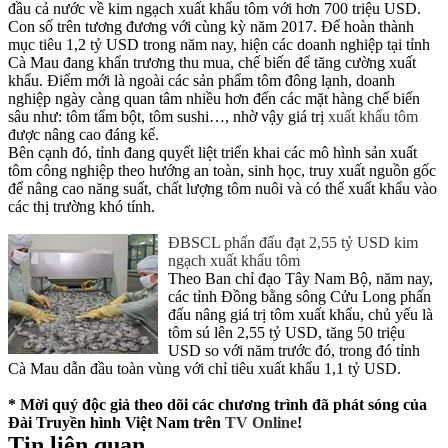
đầu cả nước về kim ngạch xuất khẩu tôm với hơn 700 triệu USD.
Con số trên tương đương với cùng kỳ năm 2017. Để hoàn thành
mục tiêu 1,2 tỷ USD trong năm nay, hiện các doanh nghiệp tại tỉnh
Cà Mau đang khẩn trương thu mua, chế biến để tăng cường xuất
khẩu. Điểm mới là ngoài các sản phẩm tôm đông lạnh, doanh
nghiệp ngày càng quan tâm nhiều hơn đến các mặt hàng chế biến
sâu như: tôm tẩm bột, tôm sushi…, nhờ vậy giá trị
xuất khẩu tôm
được nâng cao đáng kể.
Bên cạnh đó, tỉnh đang quyết liệt triển khai các mô hình sản xuất
tôm công nghiệp theo hướng an toàn, sinh học, truy xuất nguồn gốc
để nâng cao năng suất, chất lượng tôm nuôi và có thể xuất khẩu vào
các thị trường khó tính.
ĐBSCL phấn đấu đạt 2,55 tỷ USD kim
ngạch xuất khẩu tôm
Theo Ban chỉ đạo Tây Nam Bộ, năm nay,
các tỉnh Đồng bằng sông Cửu Long phấn
đấu nâng giá trị tôm xuất khẩu, chủ yếu là
tôm sú lên 2,55 tỷ USD, tăng 50 triệu
USD so với năm trước đó, trong đó tỉnh
Cà Mau dẫn đầu toàn vùng với chỉ tiêu xuất khẩu 1,1 tỷ USD.
* Mời quý độc giả theo dõi các chương trình đã phát sóng của
Đài Truyền hình Việt Nam trên
TV Online
!
Tin liên quan