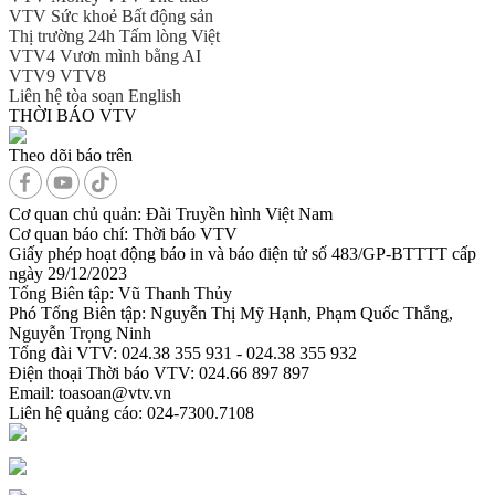
VTV Sức khoẻ
Bất động sản
Thị trường 24h
Tấm lòng Việt
VTV4
Vươn mình bằng AI
VTV9
VTV8
Liên hệ tòa soạn
English
THỜI BÁO VTV
Theo dõi báo trên
Cơ quan chủ quản:
Đài Truyền hình Việt Nam
Cơ quan báo chí:
Thời báo VTV
Giấy phép hoạt động báo in và báo điện tử số 483/GP-BTTTT cấp
ngày 29/12/2023
Tổng Biên tập:
Vũ Thanh Thủy
Phó Tổng Biên tập:
Nguyễn Thị Mỹ Hạnh, Phạm Quốc Thắng,
Nguyễn Trọng Ninh
Tổng đài VTV:
024.38 355 931 - 024.38 355 932
Ðiện thoại Thời báo VTV:
024.66 897 897
Email:
toasoan@vtv.vn
Liên hệ quảng cáo:
024-7300.7108