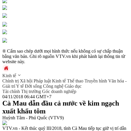
® Cấm sao chép dưới mọi hình thức nếu không có sự chấp thuận
bằng văn bản. Ghi rõ nguồn VTV.vn khi phát hành lại thông tin từ
website này.
Kinh tế
Chính trị
Xã hội
Pháp luật
Kinh tế
Thể thao
Truyền hình
Văn hóa -
Giải trí
Y tế
Đời sống
Công nghệ
Giáo dục
Tài chính
Thị trường
Góc doanh nghiệp
04/11/2018 06:44 GMT+7
Cà Mau dẫn đầu cả nước về kim ngạch
xuất khẩu tôm
Huỳnh Tâm - Phú Quốc (VTV9)
VTV.vn - Kết thúc quý III/2018, tỉnh Cà Mau tiếp tục giữ vị trí dẫn