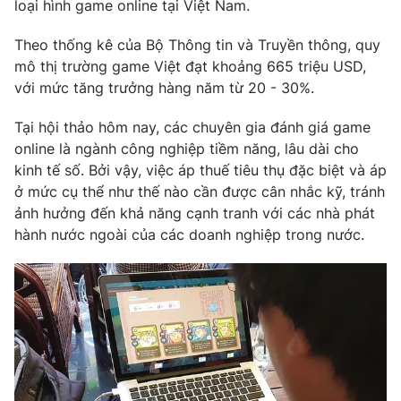
Phim VTV
loại hình game online tại Việt Nam.
Giải trí
Hậu trường
Theo thống kê của Bộ Thông tin và Truyền thông, quy
Điện ảnh
mô thị trường game Việt đạt khoảng 665 triệu USD,
Đời sống
Nhân vật
với mức tăng trưởng hàng năm từ 20 - 30%.
Âm nhạc
Du lịch
Khán giả
Giáo dục
Tại hội thảo hôm nay, các chuyên gia đánh giá game
Sao
Làm đẹp
Giải sao mai
online là ngành công nghiệp tiềm năng, lâu dài cho
Tuyển sinh
kinh tế số. Bởi vậy, việc áp thuế tiêu thụ đặc biệt và áp
Công nghệ
Chất lượng cuộc sống
ở mức cụ thể như thế nào cần được cân nhắc kỹ, tránh
Học trực tuyến
Hitech Công nghệ tương lai
ảnh hưởng đến khả năng cạnh tranh với các nhà phát
Giao lưu trực tuyến
hành nước ngoài của các doanh nghiệp trong nước.
Sản phẩm
Lịch phát sóng
Thị trường
Tư vấn
Chuyên mục khác
Emagazine
Podcast