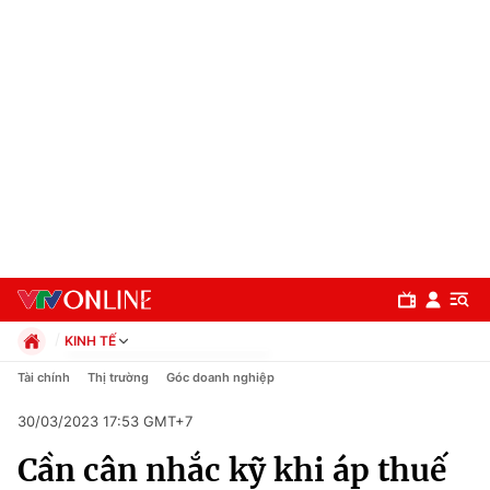
KINH TẾ
Chính trị
Tài chính
Thị trường
Góc doanh nghiệp
Xã hội
30/03/2023 17:53 GMT+7
Pháp luật
Chuyên mục
Kinh tế
Cần cân nhắc kỹ khi áp thuế
Thể thao