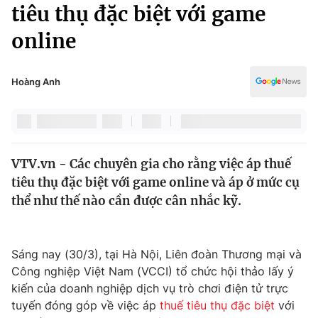
Chính trị
tiêu thụ đặc biệt với game
Truyền hình
online
Văn hóa - Giải trí
Xã hội
Y tế
Đời sống
Hoàng Anh
Pháp luật
Công nghệ
Giáo dục
Y tế
VTV.vn - Các chuyên gia cho rằng việc áp thuế
Thế giới
tiêu thụ đặc biệt với game online và áp ở mức cụ
Tin tức
thể như thế nào cần được cân nhắc kỹ.
Kinh tế
Thế giới đó đây
Tài chính
Dữ liệu và đời sống
Sáng nay (30/3), tại Hà Nội, Liên đoàn Thương mại và
Câu chuyện quốc tế
Thị trường
Công nghiệp Việt Nam (VCCI) tổ chức hội thảo lấy ý
kiến của doanh nghiệp dịch vụ trò chơi điện tử trực
Truyền hình
Góc doanh nghiệp
tuyến đóng góp về việc áp
thuế tiêu thụ đặc biệt
với