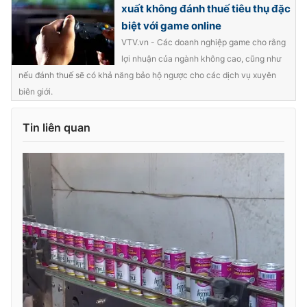
Ðiện thoại Thời báo VTV:
024.66 897 897
xuất không đánh thuế tiêu thụ đặc
biệt với game online
Email:
toasoan@vtv.vn
VTV.vn - Các doanh nghiệp game cho rằng
Liên hệ quảng cáo:
024-7300.7108
lợi nhuận của ngành không cao, cũng như
nếu đánh thuế sẽ có khả năng bảo hộ ngược cho các dịch vụ xuyên
biên giới.
Tin liên quan
® Cấm sao chép dưới mọi hình thức nếu không có sự chấp
thuận bằng văn bản. Ghi rõ nguồn VTV.vn khi phát hành lại
thông tin từ website này.