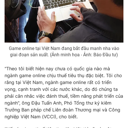
Photo
Infographic
Video
Shorts video
VTV Money
VTV Thể thao
Game online tại Việt Nam đang bắt đầu manh nha vào
giai đoạn sản xuất. (Ảnh minh họa - Ảnh: Báo Đầu tư)
VTV Sức khoẻ
Bất động sản
"Theo tôi biết hiện nay chưa có quốc gia nào mà
ngành game online chịu thuế tiêu thụ đặc biệt. Tôi cho
Thị trường 24h
Tấm lòng Việt
rằng tại Việt Nam, ngành game online rất có triển
vọng, cạnh tranh với các nước khác, do đó chúng ta
VTV4
Vươn mình bằng AI
phải cân nhắc việc đánh thuế, tiềm năng phát triển của
ngành", ông Đậu Tuấn Anh, Phó Tổng thư ký kiêm
VTV9
VTV8
Trưởng Ban pháp chế Liên đoàn Thương mại và Công
nghiệp Việt Nam (VCCI), cho biết.
Liên hệ tòa soạn
English