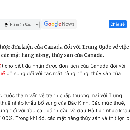
Góc ảnh
Chia sẻ
Giáo dục
Công nghệ
Tuyển sinh
Hitech Công ng
ược đơn kiện của Canada đối với Trung Quốc về việc
Học trực tuyến
Sản phẩm
i các mặt hàng nông, thủy sản của Canada.
g
Thị trường
O
) cho biết đã nhận được đơn kiện của Canada đối với
Tư vấn
uế
bổ sung đối với các mặt hàng nông, thủy sản của
 cuộc tham vấn về tranh chấp thương mại với Trung
 thuế nhập khẩu bổ sung của Bắc Kinh. Các mức thuế,
ụng đối với dầu cải, bánh dầu và đậu Hà Lan nhập khẩ
100%. Trong khi đó, các mặt hàng thủy sản và thịt lợn b