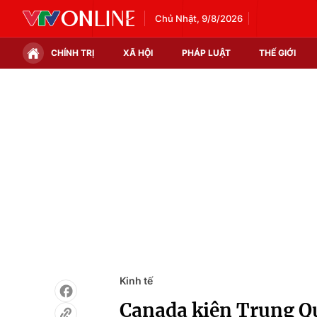
Chủ Nhật, 9/8/2026
CHÍNH TRỊ
XÃ HỘI
PHÁP LUẬT
THẾ GIỚI
Chính trị
Xã hội
Thế giới
Kinh tế
Tin tức
Tài chính
Thế giới đó đây
Thị trường
Câu chuyện quốc tế
Góc doanh nghiệp
Dữ liệu và đời sống
Kinh tế
Canada kiện Trung Q