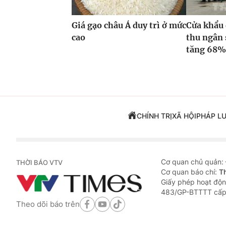
Giá gạo châu Á duy trì ở mức
Cửa khẩu 
cao
thu ngân 
tăng 68
CHÍNH TRỊ
XÃ HỘI
PHÁP L
Cơ quan chủ quản:
THỜI BÁO VTV
Cơ quan báo chí:
T
Giấy phép hoạt độn
483/GP-BTTTT cấp
Theo dõi báo trên