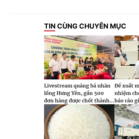
TIN CÙNG CHUYÊN MỤC
Livestream quảng bá nhãn
Đề xuất m
lồng Hưng Yên, gần 500
nhiệm ch
đơn hàng được chốt thành...
báo cáo g