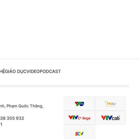
HỆ
GIÁO DỤC
VIDEO
PODCAST
nh, Phạm Quốc Thắng,
.38 355 932
71