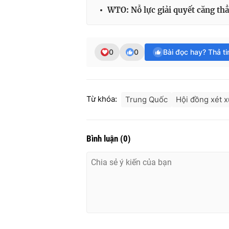
WTO: Nỗ lực giải quyết căng th
0
0
Bài đọc hay? Thả t
Từ khóa:
Trung Quốc
Hội đồng xét x
Bình luận
(
0
)