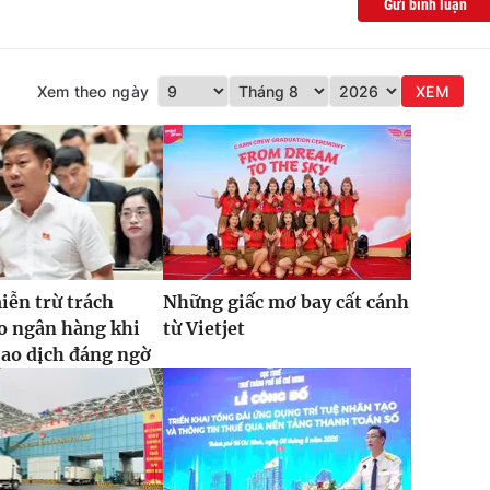
Gửi bình luận
Xem theo ngày
XEM
iễn trừ trách
Những giấc mơ bay cất cánh
o ngân hàng khi
từ Vietjet
iao dịch đáng ngờ