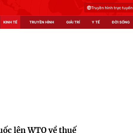
Truyền hình trực tuyến
KINH TẾ
TRUYỀN HÌNH
GIẢI TRÍ
Y TẾ
ĐỜI SỐNG
Pháp luật
Y tế
Truyền hình
Multimedia
Phim VTV
Video
Hậu trường
Shorts video
Nhân vật
Podcast
Khán giả
EMagazine
Giải sao mai
Photo
uốc lên WTO về thuế
Infographic