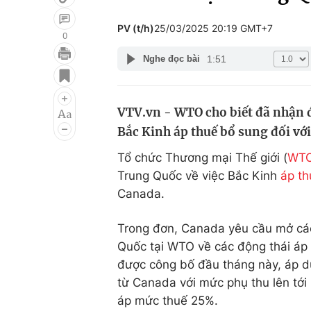
PV (t/h)
25/03/2025 20:19 GMT+7
0
1:51
Nghe đọc bài
Giải trí
Đời sống
Điện ảnh
Du lịch
VTV.vn - WTO cho biết đã nhận đ
Âm nhạc
Làm đẹp
Bắc Kinh áp thuế bổ sung đối vớ
Sao
Chất lượng cuộc sốn
Tổ chức Thương mại Thế giới (
WT
Trung Quốc về việc Bắc Kinh
áp th
Canada.
Trong đơn, Canada yêu cầu mở các
Quốc tại WTO về các động thái áp
được công bố đầu tháng này, áp d
từ Canada với mức phụ thu lên tới 
áp mức thuế 25%.