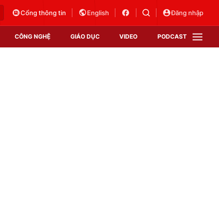
Cổng thông tin
English
Đăng nhập
CÔNG NGHỆ
GIÁO DỤC
VIDEO
PODCAST
VTV Money
VTV Thể thao
VTV Sức khoẻ
Bất động sản
Thị trường 24h
Tấm lòng Việt
Vươn mình bằng AI
VTV4
VTV8
VTV9
Lịch phát sóng
Giao lưu trực tuyến
Sự kiện