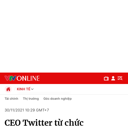
KINH TẾ
Chính trị
Tài chính
Thị trường
Góc doanh nghiệp
Xã hội
30/11/2021 10:29 GMT+7
Pháp luật
Chuyên mục
Kinh tế
CEO Twitter từ chức
Thể thao