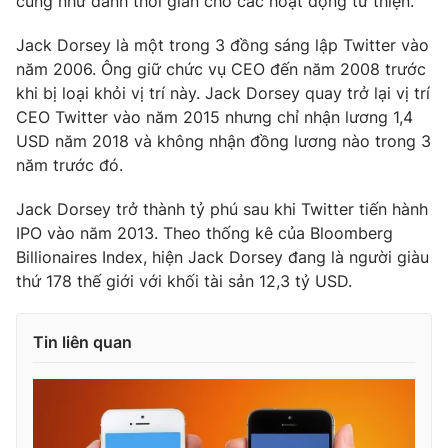
cũng như dành thời gian cho các hoạt động từ thiện.
Jack Dorsey là một trong 3 đồng sáng lập Twitter vào
năm 2006. Ông giữ chức vụ CEO đến năm 2008 trước
khi bị loại khỏi vị trí này. Jack Dorsey quay trở lại vị trí
THỜI BÁO VTV
CEO Twitter vào năm 2015 nhưng chỉ nhận lương 1,4
USD năm 2018 và không nhận đồng lương nào trong 3
năm trước đó.
Theo dõi báo trên
Jack Dorsey trở thành tỷ phú sau khi Twitter tiến hành
IPO vào năm 2013. Theo thống kê của Bloomberg
Cơ quan chủ quản:
Đài Truyền hình Việt Nam
Billionaires Index, hiện Jack Dorsey đang là người giàu
Cơ quan báo chí:
Thời báo VTV
thứ 178 thế giới với khối tài sản 12,3 tỷ USD.
Giấy phép hoạt động báo in và báo điện tử số 483/GP-BTTTT
cấp ngày 29/12/2023
Tin liên quan
Tổng Biên tập:
Vũ Thanh Thủy
Phó Tổng Biên tập:
Nguyễn Thị Mỹ Hạnh, Phạm Quốc Thắng,
Nguyễn Trọng Ninh
Tổng đài VTV:
024.38 355 931 - 024.38 355 932