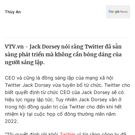
Chính trị
Truyền hình
Thùy An
Văn hóa - Giải trí
Xã hội
Y tế
Đời sống
Pháp luật
Công nghệ
VTV.vn - Jack Dorsey nói rằng Twitter đã sẵn
Giáo dục
Y tế
sàng phát triển mà không cần bóng dáng của
người sáng lập.
Thế giới
CEO và cũng là đồng sáng lập của mạng xã hội
Tin tức
Twitter Jack Dorsey vừa tuyên bố từ chức. Twitter cho
Kinh tế
biết quyết định từ chức CEO của Jack Dorsey sẽ có
Thế giới đó đây
hiệu lực ngay lập tức. Tuy nhiên Jack Dorsey vẫn ở
Tài chính
Dữ liệu và đời sống
trong hội đồng quản trị của Twitter cho đến khi hết
Câu chuyện quốc tế
Thị trường
nhiệm kỳ tại cuộc họp cổ đông thường niên năm
2022.
Truyền hình
Góc doanh nghiệp
"Tôi quyết định rời khỏi
Twitter
vì tin rằng công ty đã