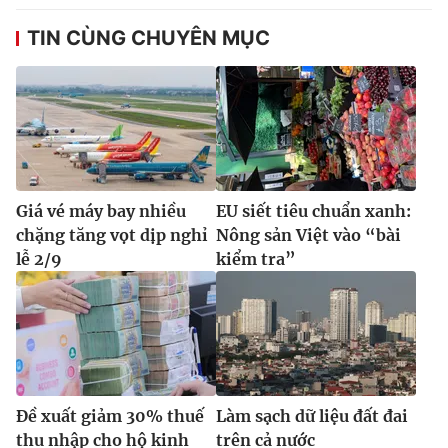
TIN CÙNG CHUYÊN MỤC
Giá vé máy bay nhiều
EU siết tiêu chuẩn xanh:
chặng tăng vọt dịp nghỉ
Nông sản Việt vào “bài
lễ 2/9
kiểm tra”
Đề xuất giảm 30% thuế
Làm sạch dữ liệu đất đai
thu nhập cho hộ kinh
trên cả nước