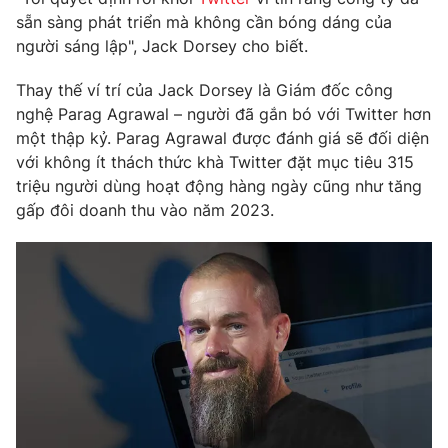
Phim VTV
Giải trí
sẵn sàng phát triển mà không cần bóng dáng của
Hậu trường
người sáng lập", Jack Dorsey cho biết.
Điện ảnh
Đời sống
Nhân vật
Thay thế ví trí của Jack Dorsey là Giám đốc công
Âm nhạc
nghệ Parag Agrawal – người đã gắn bó với Twitter hơn
Du lịch
Khán giả
Giáo dục
một thập kỷ. Parag Agrawal được đánh giá sẽ đối diện
Sao
Làm đẹp
với không ít thách thức khà Twitter đặt mục tiêu 315
Giải sao mai
Tuyển sinh
triệu người dùng hoạt động hàng ngày cũng như tăng
Công nghệ
Chất lượng cuộc sống
gấp đôi doanh thu vào năm 2023.
Học trực tuyến
Hitech Công nghệ tương lai
Giao lưu trực tuyến
Sản phẩm
Lịch phát sóng
Thị trường
Tư vấn
Chuyên mục khác
Emagazine
Podcast