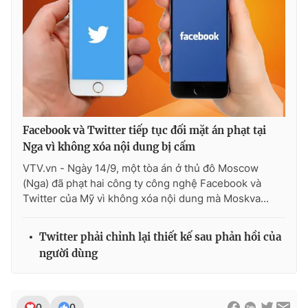
Ðiện thoại Thời báo VTV:
024.66 897 897
Email:
toasoan@vtv.vn
Liên hệ quảng cáo:
024-7300.7108
Facebook và Twitter tiếp tục đối mặt án phạt tại
Nga vì không xóa nội dung bị cấm
VTV.vn - Ngày 14/9, một tòa án ở thủ đô Moscow
(Nga) đã phạt hai công ty công nghệ Facebook và
Twitter của Mỹ vì không xóa nội dung mà Moskva...
Twitter phải chỉnh lại thiết kế sau phản hồi của
® Cấm sao chép dưới mọi hình thức nếu không có sự chấp
người dùng
thuận bằng văn bản. Ghi rõ nguồn VTV.vn khi phát hành lại
thông tin từ website này.
0
0