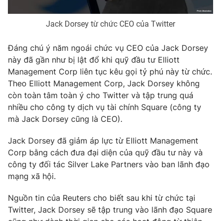
Photo
Infographic
Jack Dorsey từ chức CEO của Twitter
Video
Shorts video
Đáng chú ý năm ngoái chức vụ CEO của Jack Dorsey
này đã gần như bị lật đổ khi quỹ đầu tư Elliott
Management Corp liên tục kêu gọi tỷ phú này từ chức.
VTV Money
VTV Thể thao
Theo Elliott Management Corp, Jack Dorsey không
còn toàn tâm toàn ý cho Twitter và tập trung quá
VTV Sức khoẻ
Bất động sản
nhiều cho công ty dịch vụ tài chính Square (công ty
mà Jack Dorsey cũng là CEO).
Thị trường 24h
Tấm lòng Việt
Jack Dorsey đã giảm áp lực từ Elliott Management
Corp bằng cách đưa đại diện của quỹ đầu tư này và
VTV4
Vươn mình bằng AI
công ty đối tác Silver Lake Partners vào ban lãnh đạo
mạng xã hội.
VTV9
VTV8
Nguồn tin của Reuters cho biết sau khi từ chức tại
Twitter, Jack Dorsey sẽ tập trung vào lãnh đạo Square
Liên hệ tòa soạn
English