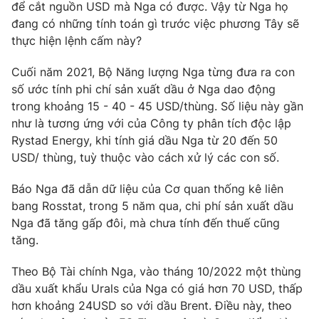
Email:
toasoan@vtv.vn
để cắt nguồn USD mà Nga có được. Vậy từ Nga họ
Liên hệ quảng cáo:
024-7300.7108
đang có những tính toán gì trước việc phương Tây sẽ
thực hiện lệnh cấm này?
Cuối năm 2021, Bộ Năng lượng Nga từng đưa ra con
số ước tính phi chí sản xuất dầu ở Nga dao động
trong khoảng 15 - 40 - 45 USD/thùng. Số liệu này gần
như là tương ứng với của Công ty phân tích độc lập
Rystad Energy, khi tính giá dầu Nga từ 20 đến 50
USD/ thùng, tuỳ thuộc vào cách xử lý các con số.
Báo Nga đã dẫn dữ liệu của Cơ quan thống kê liên
bang Rosstat, trong 5 năm qua, chi phí sản xuất dầu
® Cấm sao chép dưới mọi hình thức nếu không có sự chấp
Nga đã tăng gấp đôi, mà chưa tính đến thuế cũng
thuận bằng văn bản. Ghi rõ nguồn VTV.vn khi phát hành lại
tăng.
thông tin từ website này.
Theo Bộ Tài chính Nga, vào tháng 10/2022 một thùng
dầu xuất khẩu Urals của Nga có giá hơn 70 USD, thấp
hơn khoảng 24USD so với dầu Brent. Điều này, theo