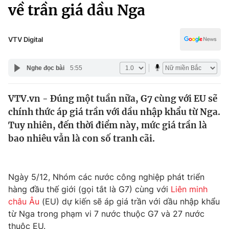
Chính trị
về trần giá dầu Nga
Truyền hình
Văn hóa - Giải trí
Xã hội
Y tế
VTV Digital
Đời sống
Pháp luật
Công nghệ
Nghe đọc bài
5:55
Giáo dục
Y tế
VTV.vn - Đúng một tuần nữa, G7 cùng với EU sẽ
chính thức áp giá trần với dầu nhập khẩu từ Nga.
Thế giới
Tuy nhiên, đến thời điểm này, mức giá trần là
bao nhiêu vẫn là con số tranh cãi.
Tin tức
Kinh tế
Thế giới đó đây
Tài chính
Ngày 5/12, Nhóm các nước công nghiệp phát triển
Dữ liệu và đời sống
Câu chuyện quốc tế
hàng đầu thế giới (gọi tắt là G7) cùng với
Liên minh
Thị trường
châu Âu
(EU) dự kiến sẽ áp giá trần với dầu nhập khẩu
Truyền hình
Góc doanh nghiệp
từ Nga trong phạm vi 7 nước thuộc G7 và 27 nước
thuộc EU.