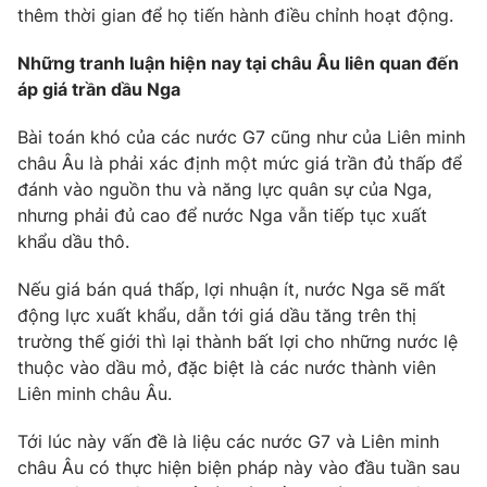
thêm thời gian để họ tiến hành điều chỉnh hoạt động.
Photo
Infographic
Những tranh luận hiện nay tại châu Âu liên quan đến
áp giá trần dầu Nga
Video
Shorts video
Bài toán khó của các nước G7 cũng như của Liên minh
VTV Money
VTV Thể thao
châu Âu là phải xác định một mức giá trần đủ thấp để
đánh vào nguồn thu và năng lực quân sự của Nga,
nhưng phải đủ cao để nước Nga vẫn tiếp tục xuất
VTV Sức khoẻ
Bất động sản
khẩu dầu thô.
Thị trường 24h
Tấm lòng Việt
Nếu giá bán quá thấp, lợi nhuận ít, nước Nga sẽ mất
động lực xuất khẩu, dẫn tới giá dầu tăng trên thị
trường thế giới thì lại thành bất lợi cho những nước lệ
VTV4
Vươn mình bằng AI
thuộc vào dầu mỏ, đặc biệt là các nước thành viên
Liên minh châu Âu.
VTV9
VTV8
Tới lúc này vấn đề là liệu các nước G7 và Liên minh
châu Âu có thực hiện biện pháp này vào đầu tuần sau
Liên hệ tòa soạn
English