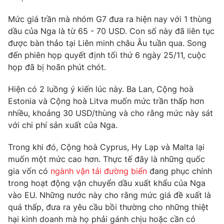
Phim VTV
Giải trí
Mức giá trần mà nhóm G7 đưa ra hiện nay với 1 thùng
Hậu trường
dầu của Nga là từ 65 - 70 USD. Con số này đã liên tục
Điện ảnh
Đời sống
Nhân vật
được bàn thảo tại Liên minh châu Âu tuần qua. Song
Âm nhạc
đến phiên họp quyết định tối thứ 6 ngày 25/11, cuộc
Du lịch
Khán giả
họp đã bị hoãn phút chót.
Giáo dục
Sao
Làm đẹp
Giải sao mai
Hiện có 2 luồng ý kiến lúc này. Ba Lan, Cộng hoà
Tuyển sinh
Công nghệ
Chất lượng cuộc sống
Estonia và Cộng hoà Litva muốn mức trần thấp hơn
Học trực tuyến
nhiều, khoảng 30 USD/thùng và cho rằng mức này sát
Hitech Công nghệ tương lai
với chi phí sản xuất của Nga.
Giao lưu trực tuyến
Sản phẩm
Trong khi đó, Cộng hoà Cyprus, Hy Lạp và Malta lại
Lịch phát sóng
Thị trường
muốn một mức cao hơn. Thực tế đây là những quốc
gia vốn có
ngành vận tải đường biển
đang phục chính
Tư vấn
trong hoạt động vận chuyển dầu xuất khẩu của Nga
Chuyên mục khác
vào EU. Những nước này cho rằng mức giá đề xuất là
quá thấp, đưa ra yêu cầu bồi thường cho những thiệt
Emagazine
Podcast
hại kinh doanh mà họ phải gánh chịu hoặc cần có