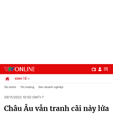
KINH TẾ
Chính trị
Tài chính
Thị trường
Góc doanh nghiệp
Xã hội
29/11/2022 10:50 GMT+7
Pháp luật
Chuyên mục
Kinh tế
Châu Âu vẫn tranh cãi nảy lửa
Thể thao