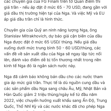
các chuyên gia của FG Finam trên tờ Quan điểm thì
giá trần - nếu áp đặt ở mức 65 - 70 USD, đang gần với
giá dầu thị trường hiện tại của Nga. Và việc Mỹ và EU
áp giá dầu trần chỉ là hình thức.
Chuyên gia của Quỹ an ninh năng lượng Nga, ông
Stanislav Mitrakhovich, dự báo giá cận biên của dầu
Nga được đặt ở mức 65 USD/ thùng. Nếu giá dầu
xuống dưới mức trung bình 50 - 60 USD/thùng, các
vấn đề về sản xuất dầu của Nga sẽ ngay lập tức nổi
lên, đánh vào điểm dễ bị tổn thương nhất trong nền
kinh tế Nga đó là ngân sách nước này.
Nga đã cảnh báo không bán dầu cho các nước tham
gia áp mức giá trần. Thực tế là dù nguồn cung dầu và
các sản phẩm dầu Nga sang châu Âu, Mỹ, Nhật Bản và
Hàn Quốc giảm 2 triệu thùng/ngày kể từ đầu năm
2022, việc chuyển hướng xuất khẩu sang Ấn Độ, Trung
Quốc, Thổ Nhĩ Kỳ và các nước khác đã cho phép Nga