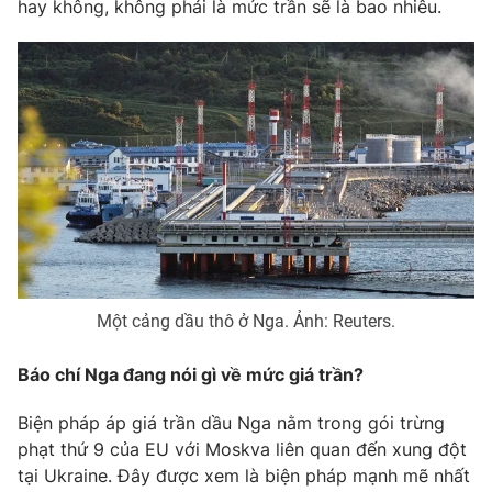
hay không, không phải là mức trần sẽ là bao nhiêu.
THỜI BÁO VTV
Theo dõi báo trên
Cơ quan chủ quản:
Đài Truyền hình Việt Nam
Cơ quan báo chí:
Thời báo VTV
Giấy phép hoạt động báo in và báo điện tử số 483/GP-BTTTT
cấp ngày 29/12/2023
Một cảng dầu thô ở Nga. Ảnh: Reuters.
Tổng Biên tập:
Vũ Thanh Thủy
Báo chí Nga đang nói gì về mức giá trần?
Phó Tổng Biên tập:
Nguyễn Thị Mỹ Hạnh, Phạm Quốc Thắng,
Nguyễn Trọng Ninh
Biện pháp áp giá trần dầu Nga nằm trong gói trừng
Tổng đài VTV:
024.38 355 931 - 024.38 355 932
phạt thứ 9 của EU với Moskva liên quan đến xung đột
Ðiện thoại Thời báo VTV:
024.66 897 897
tại Ukraine. Đây được xem là biện pháp mạnh mẽ nhất