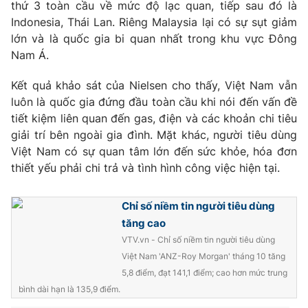
Phim VTV
thứ 3 toàn cầu về mức độ lạc quan, tiếp sau đó là
Giải trí
Indonesia, Thái Lan. Riêng Malaysia lại có sự sụt giảm
Hậu trường
lớn và là quốc gia bi quan nhất trong khu vực Đông
Điện ảnh
Đời sống
Nam Á.
Nhân vật
Âm nhạc
Du lịch
Kết quả khảo sát của Nielsen cho thấy, Việt Nam vẫn
Khán giả
Giáo dục
Sao
luôn là quốc gia đứng đầu toàn cầu khi nói đến vấn đề
Làm đẹp
Giải sao mai
tiết kiệm liên quan đến gas, điện và các khoản chi tiêu
Tuyển sinh
Công nghệ
giải trí bên ngoài gia đình. Mặt khác, người tiêu dùng
Chất lượng cuộc sống
Học trực tuyến
Việt Nam có sự quan tâm lớn đến sức khỏe, hóa đơn
Hitech Công nghệ tương lai
thiết yếu phải chi trả và tình hình công việc hiện tại.
Giao lưu trực tuyến
Sản phẩm
Chỉ số niềm tin người tiêu dùng
Lịch phát sóng
Thị trường
tăng cao
VTV.vn - Chỉ số niềm tin người tiêu dùng
Tư vấn
Việt Nam 'ANZ-Roy Morgan' tháng 10 tăng
Chuyên mục khác
5,8 điểm, đạt 141,1 điểm; cao hơn mức trung
Emagazine
Podcast
bình dài hạn là 135,9 điểm.