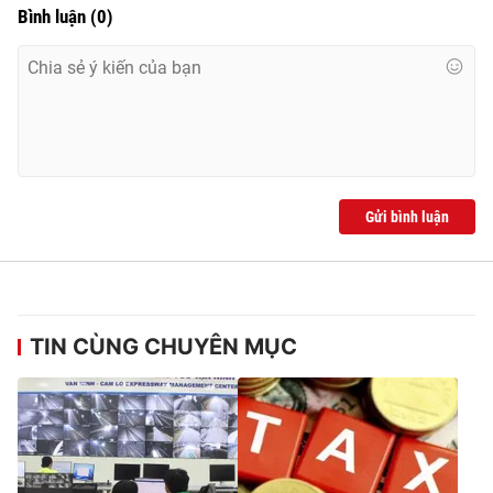
Bình luận
(
0
)
Gửi bình luận
TIN CÙNG CHUYÊN MỤC