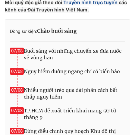
Mời quý độc giả theo dõi
Truyền hình trực tuyến
các
Photo
kênh của Đài Truyền hình Việt Nam.
Infographic
Video
Shorts video
Chào buổi sáng
Dòng sự kiện:
VTV Money
VTV Thể thao
Buổi sáng với những chuyến xe đưa nước
07/08
về vùng hạn
VTV Sức khoẻ
Bất động sản
Nguy hiểm đường ngang chỉ có biển báo
07/08
Thị trường 24h
Tấm lòng Việt
Nhiều người trèo qua dải phân cách bất
07/08
chấp nguy hiểm
VTV4
Vươn mình bằng AI
TP.HCM đề xuất triển khai mạng 5G từ
07/08
VTV9
VTV8
tháng 9
Dừng điều chỉnh quy hoạch Khu đô thị
07/08
Liên hệ tòa soạn
English