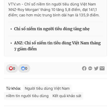
Ðiện thoại Thời báo VTV:
024.66 897 897
VTV.vn - Chỉ số niềm tin người tiêu dùng Việt Nam
'ANZ-Roy Morgan' tháng 10 tăng 5,8 điểm, đạt 141,1
Email:
toasoan@vtv.vn
điểm; cao hơn mức trung bình dài hạn là 135,9 điểm.
Liên hệ quảng cáo:
024-7300.7108
Chỉ số niềm tin người tiêu dùng tăng nhẹ
ANZ: Chỉ số niềm tin tiêu dùng Việt Nam tháng
7 giảm điểm
0
0
® Cấm sao chép dưới mọi hình thức nếu không có sự chấp
Từ khóa:
Người tiêu dùng Việt Nam
thuận bằng văn bản. Ghi rõ nguồn VTV.vn khi phát hành lại
niềm tin người tiêu dùng
Kết quả khảo sát
thông tin từ website này.