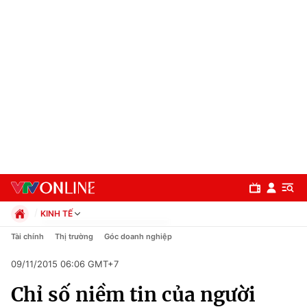
KINH TẾ
Chính trị
Tài chính
Thị trường
Góc doanh nghiệp
Xã hội
09/11/2015 06:06 GMT+7
Pháp luật
Chuyên mục
Kinh tế
Chỉ số niềm tin của người
Thể thao