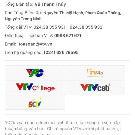
Tổng Biên tập:
Vũ Thanh Thủy
Phó Tổng Biên tập:
Nguyễn Thị Mỹ Hạnh, Phạm Quốc Thắng,
Nguyễn Trọng Ninh
Tổng đài VTV:
024.38 355 931 - 024.38 355 932
Ðiện thoại Thời báo VTV:
0988 671 671
Email:
toasoan@vtv.vn
Liên hệ quảng cáo:
(024) 626 79595
® Cấm sao chép dưới mọi hình thức nếu không có sự chấp
thuận bằng văn bản. Ghi rõ nguồn VTV.vn khi phát hành lại
thông tin từ website này.