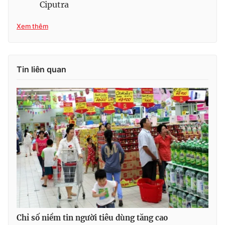
Ciputra
Xem thêm
THỜI BÁO VTV
Tin liên quan
Theo dõi báo trên
Cơ quan chủ quản:
Đài Truyền hình Việt Nam
Cơ quan báo chí:
Thời báo VTV
Giấy phép hoạt động báo in và báo điện tử số 483/GP-BTTTT
cấp ngày 29/12/2023
Tổng Biên tập:
Vũ Thanh Thủy
Phó Tổng Biên tập:
Nguyễn Thị Mỹ Hạnh, Phạm Quốc Thắng,
Nguyễn Trọng Ninh
Tổng đài VTV:
024.38 355 931 - 024.38 355 932
Chỉ số niềm tin người tiêu dùng tăng cao