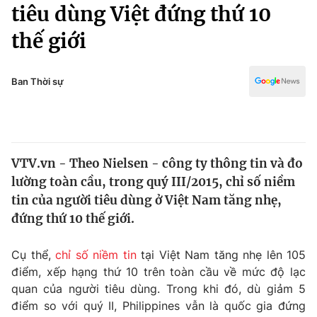
Chính trị
tiêu dùng Việt đứng thứ 10
Truyền hình
thế giới
Văn hóa - Giải trí
Xã hội
Y tế
Đời sống
Ban Thời sự
Pháp luật
Công nghệ
Giáo dục
Y tế
VTV.vn - Theo Nielsen - công ty thông tin và đo
Thế giới
lường toàn cầu, trong quý III/2015, chỉ số niềm
Tin tức
tin của người tiêu dùng ở Việt Nam tăng nhẹ,
Kinh tế
đứng thứ 10 thế giới.
Thế giới đó đây
Tài chính
Dữ liệu và đời sống
Câu chuyện quốc tế
Cụ thể,
chỉ số niềm tin
tại Việt Nam tăng nhẹ lên 105
Thị trường
điểm, xếp hạng thứ 10 trên toàn cầu về mức độ lạc
quan của người tiêu dùng. Trong khi đó, dù giảm 5
Truyền hình
Góc doanh nghiệp
điểm so với quý II, Philippines vẫn là quốc gia đứng