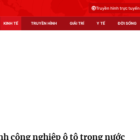
Truyền hình trực tuyến
KINH TẾ
TRUYỀN HÌNH
GIẢI TRÍ
Y TẾ
ĐỜI SỐNG
Pháp luật
Y tế
Truyền hình
Multimedia
Phim VTV
Video
Hậu trường
Shorts video
Nhân vật
Podcast
Khán giả
EMagazine
Giải sao mai
Photo
ành công nghiệp ô tô trong nước
Infographic