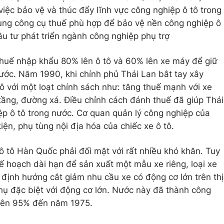
việc bảo vệ và thúc đẩy lĩnh vực công nghiệp ô tô trong
ng công cụ thuế phù hợp để bảo vệ nền công nghiệp ô
ầu tư phát triển ngành công nghiệp phụ trợ
thuế nhập khẩu 80% lên ô tô và 60% lên xe máy để giữ
nước. Năm 1990, khi chính phủ Thái Lan bắt tay xây
ô với một loạt chính sách như: tăng thuế mạnh với xe
ầng, đường xá. Điều chỉnh cách đánh thuế đã giúp Thái
p ô tô trong nước. Cơ quan quản lý công nghiệp của
kiện, phụ tùng nội địa hóa của chiếc xe ô tô.
 tô Hàn Quốc phải đối mặt với rất nhiều khó khăn. Tuy
 hoạch dài hạn để sản xuất một mẫu xe riêng, loại xe
ó định hướng cắt giảm nhu cầu xe có động cơ lớn trên thị
hụ đặc biệt với động cơ lớn. Nước này đã thành công
n lên 95% đến năm 1975.