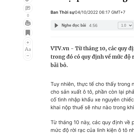
Ban Thời sự
04/10/2022 06:17 GMT+7
0
4:56
Nghe đọc bài
Giải trí
Đời sống
Điện ảnh
Du lịch
VTV.vn - Từ tháng 10, các quy địn
Âm nhạc
Làm đẹp
trong đó có quy định về mức độ r
Sao
Chất lượng cuộc sốn
bãi bỏ.
Tuy nhiên, thực tế cho thấy trong
cho sản xuất ô tô, phần còn lại p
cố tình nhập khẩu xe nguyên chiếc 
khai nộp thuế sẽ như nào trong khi
Từ tháng 10 này, các quy định về
mức độ rời rạc của linh kiện ô t