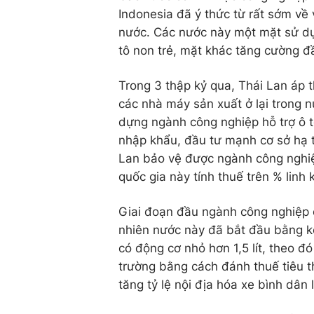
Indonesia đã ý thức từ rất sớm về 
nước. Các nước này một mặt sử dụ
tô non trẻ, mặt khác tăng cường đ
Trong 3 thập kỷ qua, Thái Lan áp 
các nhà máy sản xuất ở lại trong 
dựng ngành công nghiệp hỗ trợ ô t
nhập khẩu, đầu tư mạnh cơ sở hạ t
Lan bảo vệ được ngành công nghiệ
quốc gia này tính thuế trên % linh 
Giai đoạn đầu ngành công nghiệp ô
nhiên nước này đã bắt đầu bằng kế
có động cơ nhỏ hơn 1,5 lít, theo đ
trường bằng cách đánh thuế tiêu t
tăng tỷ lệ nội địa hóa xe bình dâ