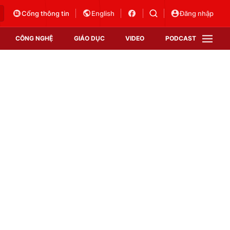
Cổng thông tin
English
Đăng nhập
CÔNG NGHỆ
GIÁO DỤC
VIDEO
PODCAST
VTV Money
VTV Thể thao
VTV Sức khoẻ
Bất động sản
Thị trường 24h
Tấm lòng Việt
Vươn mình bằng AI
VTV4
VTV8
VTV9
Lịch phát sóng
Giao lưu trực tuyến
Sự kiện