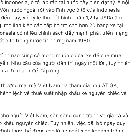
 Indonesia, ô tô lắp ráp tại nước này hiện đạt tỷ lệ nội
Vốn nước ngoài rót vào lĩnh vực ô tô của Indonesia
ến nay, với tỷ lệ thu hút bình quân 1,2 tỷ USD/năm.
ứng linh kiện các cấp hỗ trợ cho hơn 20 hãng xe tại
donesia có nhiều chính sách đẩy mạnh phát triển mạng
uất ô tô trong nước từ những năm 1960.
ia đình nào cũng có mong muốn có cái xe để che mưa
yển. Nhu cầu của người dân thì ngày một lớn, tuy nhiên
chưa đủ mạnh để đáp ứng.
nh thương mại mà Việt Nam đã tham gia như ATIGA,
hênh lệch về thuế suất nhập khẩu xe nguyên chiếc và
cho người Việt Nam, sẵn sàng cạnh tranh về giá cả và
p khẩu nguyên chiếc. Tuy nhiên, việc bãi bỏ ngay quy
 định thay thế được cho là sẽ phát sinh khoảng trống