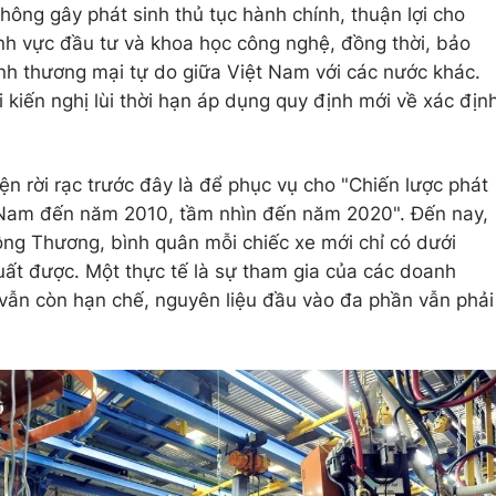
hông gây phát sinh thủ tục hành chính, thuận lợi cho
ĩnh vực đầu tư và khoa học công nghệ, đồng thời, bảo
nh thương mại tự do giữa Việt Nam với các nước khác.
i kiến nghị lùi thời hạn áp dụng quy định mới về xác địn
ện rời rạc trước đây là để phục vụ cho "Chiến lược phát
t Nam đến năm 2010, tầm nhìn đến năm 2020". Đến nay,
 Công Thương, bình quân mỗi chiếc xe mới chỉ có dưới
ất được. Một thực tế là sự tham gia của các doanh
 vẫn còn hạn chế, nguyên liệu đầu vào đa phần vẫn phải