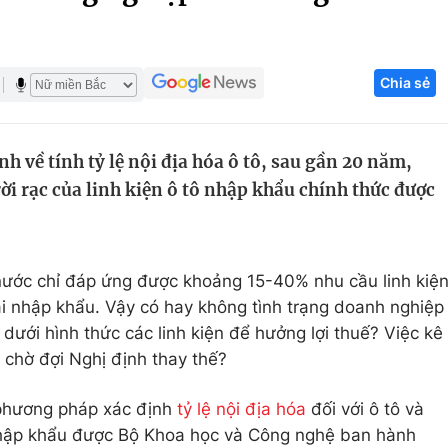
Góc ảnh
Chia sẻ
Giáo dục
Công nghệ
Tuyển sinh
Hitech Công ng
h về tính tỷ lệ nội địa hóa ô tô, sau gần 20 năm,
Học trực tuyến
Sản phẩm
ời rạc của linh kiện ô tô nhập khẩu chính thức được
g
Thị trường
Tư vấn
 nước chỉ đáp ứng được khoảng 15-40% nhu cầu linh kiệ
hải nhập khẩu. Vậy có hay không tình trạng doanh nghiệp
dưới hình thức các linh kiện để hưởng lợi thuế? Việc kê
 chờ đợi Nghị định thay thế?
 phương pháp xác định
tỷ lệ nội địa hóa
đối với ô tô và
ô nhập khẩu được Bộ Khoa học và Công nghệ ban hành