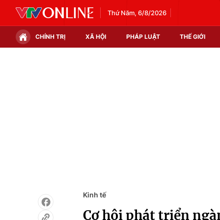
Thứ Năm, 6/8/2026
CHÍNH TRỊ
XÃ HỘI
PHÁP LUẬT
THẾ GIỚI
Chính trị
Xã hội
Thế giới
Kinh tế
Tin tức
Tài chính
Thế giới đó đây
Thị trường
Câu chuyện quốc tế
Góc doanh nghiệp
Dữ liệu và đời sống
Kinh tế
Cơ hội phát triển ng