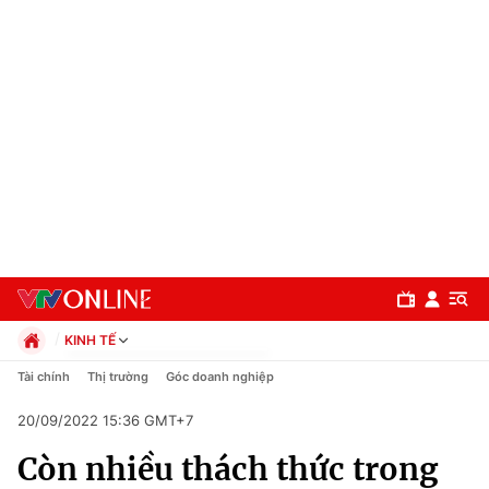
KINH TẾ
Chính trị
Tài chính
Thị trường
Góc doanh nghiệp
Xã hội
20/09/2022 15:36 GMT+7
Pháp luật
Chuyên mục
Kinh tế
Còn nhiều thách thức trong
Thể thao