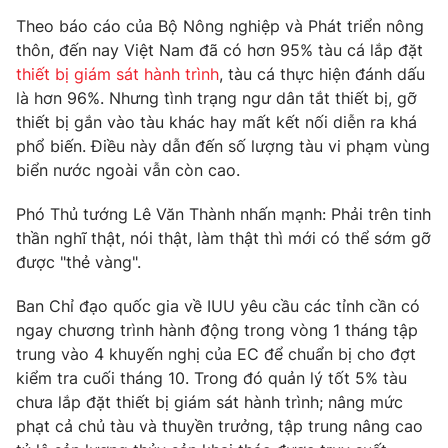
Phim VTV
Giải trí
Theo báo cáo của Bộ Nông nghiệp và Phát triển nông
Hậu trường
thôn, đến nay Việt Nam đã có hơn 95% tàu cá lắp đặt
Điện ảnh
thiết bị giám sát hành trình
, tàu cá thực hiện đánh dấu
Đời sống
Nhân vật
là hơn 96%. Nhưng tình trạng ngư dân tắt thiết bị, gỡ
Âm nhạc
Du lịch
thiết bị gắn vào tàu khác hay mất kết nối diễn ra khá
Khán giả
Giáo dục
Sao
phổ biến. Điều này dẫn đến số lượng tàu vi phạm vùng
Làm đẹp
Giải sao mai
biển nước ngoài vẫn còn cao.
Tuyển sinh
Công nghệ
Chất lượng cuộc sống
Phó Thủ tướng Lê Văn Thành nhấn mạnh: Phải trên tinh
Học trực tuyến
Hitech Công nghệ tương lai
thần nghĩ thật, nói thật, làm thật thì mới có thể sớm gỡ
Giao lưu trực tuyến
được "thẻ vàng".
Sản phẩm
Ban Chỉ đạo quốc gia về IUU yêu cầu các tỉnh cần có
Lịch phát sóng
Thị trường
ngay chương trình hành động trong vòng 1 tháng tập
trung vào 4 khuyến nghị của EC để chuẩn bị cho đợt
Tư vấn
kiểm tra cuối tháng 10. Trong đó quản lý tốt 5% tàu
Chuyên mục khác
chưa lắp đặt thiết bị giám sát hành trình; nâng mức
Emagazine
Podcast
phạt cả chủ tàu và thuyền trưởng, tập trung nâng cao