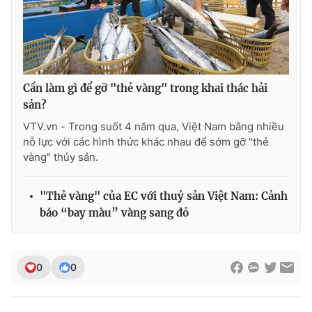
THỜI BÁO VTV
Cần làm gì để gỡ "thẻ vàng" trong khai thác hải
sản?
VTV.vn - Trong suốt 4 năm qua, Việt Nam bằng nhiều
Theo dõi báo trên
nỗ lực với các hình thức khác nhau để sớm gỡ "thẻ
vàng" thủy sản.
Cơ quan chủ quản:
Đài Truyền hình Việt Nam
Cơ quan báo chí:
Thời báo VTV
"Thẻ vàng" của EC với thuỷ sản Việt Nam: Cảnh
báo “bay màu” vàng sang đỏ
Giấy phép hoạt động báo in và báo điện tử số 483/GP-BTTTT
cấp ngày 29/12/2023
Tổng Biên tập:
Vũ Thanh Thủy
Phó Tổng Biên tập:
0
0
Nguyễn Thị Mỹ Hạnh, Phạm Quốc Thắng,
Nguyễn Trọng Ninh
Tổng đài VTV:
024.38 355 931 - 024.38 355 932