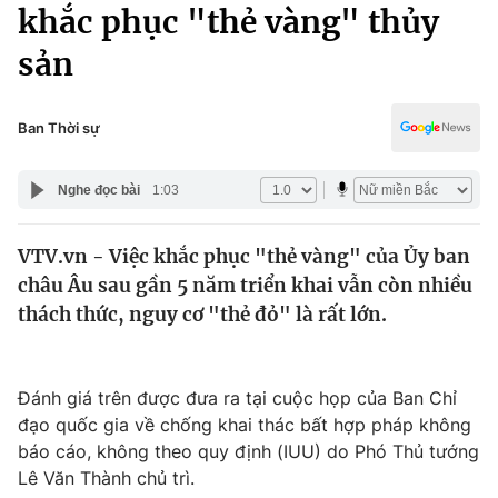
Chính trị
khắc phục "thẻ vàng" thủy
Truyền hình
sản
Văn hóa - Giải trí
Xã hội
Y tế
Đời sống
Ban Thời sự
Pháp luật
Công nghệ
Giáo dục
Nghe đọc bài
1:03
Y tế
VTV.vn - Việc khắc phục "thẻ vàng" của Ủy ban
Thế giới
châu Âu sau gần 5 năm triển khai vẫn còn nhiều
Tin tức
thách thức, nguy cơ "thẻ đỏ" là rất lớn.
Kinh tế
Thế giới đó đây
Tài chính
Dữ liệu và đời sống
Đánh giá trên được đưa ra tại cuộc họp của Ban Chỉ
Câu chuyện quốc tế
Thị trường
đạo quốc gia về chống khai thác bất hợp pháp không
báo cáo, không theo quy định (IUU) do Phó Thủ tướng
Truyền hình
Góc doanh nghiệp
Lê Văn Thành chủ trì.