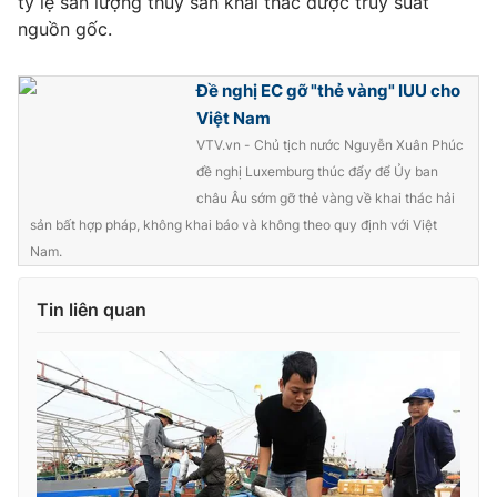
tỷ lệ sản lượng thủy sản khai thác được truy suất
nguồn gốc.
Photo
Infographic
Đề nghị EC gỡ "thẻ vàng" IUU cho
Video
Shorts video
Việt Nam
VTV.vn - Chủ tịch nước Nguyễn Xuân Phúc
VTV Money
VTV Thể thao
đề nghị Luxemburg thúc đẩy để Ủy ban
châu Âu sớm gỡ thẻ vàng về khai thác hải
sản bất hợp pháp, không khai báo và không theo quy định với Việt
VTV Sức khoẻ
Bất động sản
Nam.
Thị trường 24h
Tấm lòng Việt
Tin liên quan
VTV4
Vươn mình bằng AI
VTV9
VTV8
Liên hệ tòa soạn
English