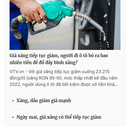
Ðiện thoại Thời báo VTV:
024.66 897 897
Email:
toasoan@vtv.vn
Liên hệ quảng cáo:
024-7300.7108
Giá xăng tiếp tục giảm, người đi ô tô bỏ ra bao
nhiêu tiền để đổ đầy bình xăng?
VTV.vn - Với giá xăng tiếp tục giảm xuống 23.215
đồng/lít (xăng RON 95-III), mức thấp nhất kể đầu năm
2022, người dùng ô tô đã tiết kiệm được số tiền khá...
Xăng, dầu giảm giá mạnh
® Cấm sao chép dưới mọi hình thức nếu không có sự chấp
thuận bằng văn bản. Ghi rõ nguồn VTV.vn khi phát hành lại
thông tin từ website này.
Ngày mai, giá xăng có thể tiếp tục giảm