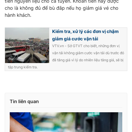
tiền nguyên liệu cho cả tuyến. Khoản tiền này được
cho là không đủ để bù đắp nếu họ giảm giá vé cho
hành khách.
THỜI BÁO VTV
Kiểm tra, xử lý các đơn vị chậm
giảm giá cước vận tải
VTV.vn - Sở GTVT cho biết, những đơn vị
vận tải không giảm cước vận tải dù trước đó
Theo dõi báo trên
đã tăng giá vì lý do nhiên liệu tăng giá, sẽ bị
tập trung kiểm tra.
Cơ quan chủ quản:
Đài Truyền hình Việt Nam
Cơ quan báo chí:
Thời báo VTV
Giấy phép hoạt động báo in và báo điện tử số 483/GP-BTTTT
cấp ngày 29/12/2023
Tin liên quan
Tổng Biên tập:
Vũ Thanh Thủy
Phó Tổng Biên tập:
Nguyễn Thị Mỹ Hạnh, Phạm Quốc Thắng,
Nguyễn Trọng Ninh
Tổng đài VTV:
024.38 355 931 - 024.38 355 932