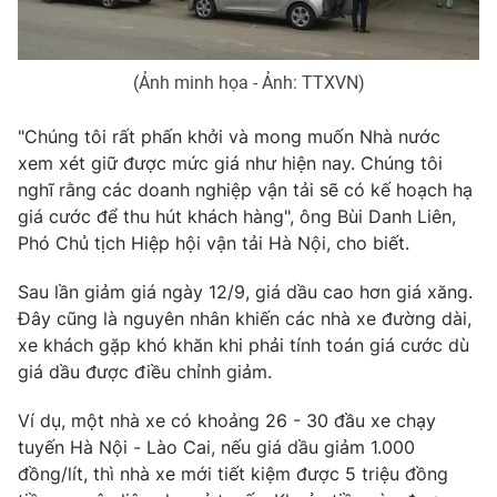
Photo
Infographic
(Ảnh minh họa - Ảnh: TTXVN)
Video
Shorts video
"Chúng tôi rất phấn khởi và mong muốn Nhà nước
xem xét giữ được mức giá như hiện nay. Chúng tôi
VTV Money
VTV Thể thao
nghĩ rằng các doanh nghiệp vận tải sẽ có kế hoạch hạ
giá cước để thu hút khách hàng", ông Bùi Danh Liên,
VTV Sức khoẻ
Bất động sản
Phó Chủ tịch Hiệp hội vận tải Hà Nội, cho biết.
Sau lần giảm giá ngày 12/9, giá dầu cao hơn giá xăng.
Thị trường 24h
Tấm lòng Việt
Đây cũng là nguyên nhân khiến các nhà xe đường dài,
xe khách gặp khó khăn khi phải tính toán giá cước dù
VTV4
Vươn mình bằng AI
giá dầu được điều chỉnh giảm.
Ví dụ, một nhà xe có khoảng 26 - 30 đầu xe chạy
VTV9
VTV8
tuyến Hà Nội - Lào Cai, nếu giá dầu giảm 1.000
đồng/lít, thì nhà xe mới tiết kiệm được 5 triệu đồng
Liên hệ tòa soạn
English