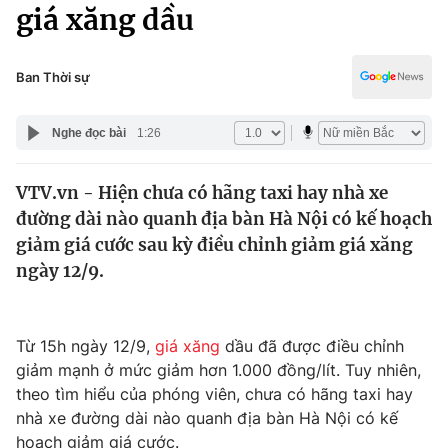
Chính trị
giá xăng dầu
Truyền hình
Văn hóa - Giải trí
Xã hội
Y tế
Ban Thời sự
Đời sống
Pháp luật
Công nghệ
Nghe đọc bài
1:26
Giáo dục
Y tế
VTV.vn - Hiện chưa có hãng taxi hay nhà xe
đường dài nào quanh địa bàn Hà Nội có kế hoạch
Thế giới
giảm giá cước sau kỳ điều chỉnh giảm giá xăng
ngày 12/9.
Tin tức
Kinh tế
Thế giới đó đây
Tài chính
Từ 15h ngày 12/9,
giá xăng
dầu đã được điều chỉnh
Dữ liệu và đời sống
Câu chuyện quốc tế
giảm mạnh ở mức giảm hơn 1.000 đồng/lít. Tuy nhiên,
Thị trường
theo tìm hiểu của phóng viên, chưa có hãng taxi hay
Truyền hình
Góc doanh nghiệp
nhà xe đường dài nào quanh địa bàn Hà Nội có kế
hoạch giảm giá cước.