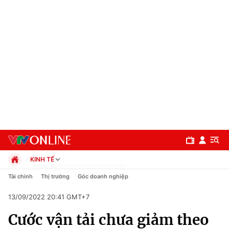
KINH TẾ
Chính trị
Tài chính
Thị trường
Góc doanh nghiệp
Xã hội
13/09/2022 20:41 GMT+7
Pháp luật
Chuyên mục
Kinh tế
Cước vận tải chưa giảm theo
Thể thao