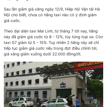
Phim VTV
Giải trí
Sau lần giảm giá xăng ngày 12/9, Hiệp hội Vận tải Hà
Hậu trường
Nội cho biết, chưa có hãng taxi nào có ý định giảm
Điện ảnh
Đời sống
Nhân vật
giá cước.
Âm nhạc
Du lịch
Khán giả
Theo đại diện taxi Mai Linh, từ tháng 7 tới nay, hãng
Giáo dục
Sao
này đã giảm giá cước từ 8 - 12%, tùy từng loại xe. Còn
Làm đẹp
Giải sao mai
taxi G7 giảm từ 5 - 15%. Tuy nhiên 2 hãng này sẽ chỉ
Tuyển sinh
Công nghệ
Chất lượng cuộc sống
tiếp tục giảm giá cước nếu trong đợt điều chỉnh tới,
Học trực tuyến
giá xăng giảm xuống dưới 22.000 đồng/lít.
Hitech Công nghệ tương lai
Giao lưu trực tuyến
Sản phẩm
Lịch phát sóng
Thị trường
Tư vấn
Chuyên mục khác
Emagazine
Podcast