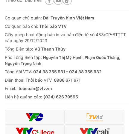
Theo dõi báo trên
Cơ quan chủ quản:
Đài Truyền hình Việt Nam
Cơ quan báo chí:
Thời báo VTV
Giấy phép hoạt động báo in và báo điện tử số 483/GP-BTTTT
cấp ngày 29/12/2023
Tổng Biên tập:
Vũ Thanh Thủy
Phó Tổng Biên tập:
Nguyễn Thị Mỹ Hạnh, Phạm Quốc Thắng,
Nguyễn Trọng Ninh
Tổng đài VTV:
024.38 355 931 - 024.38 355 932
Ðiện thoại Thời báo VTV:
0988 671 671
Email:
toasoan@vtv.vn
Liên hệ quảng cáo:
(024) 626 79595