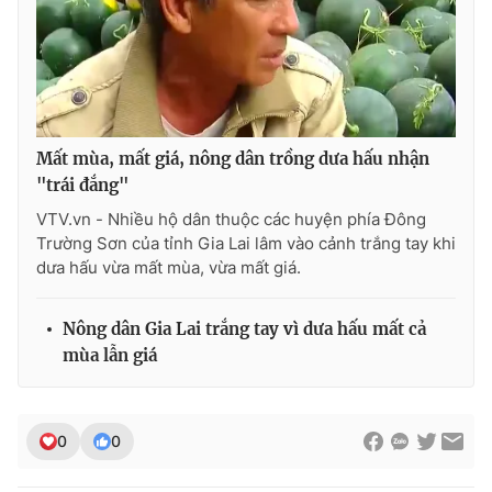
Photo
Infographic
Video
Shorts video
Mất mùa, mất giá, nông dân trồng dưa hấu nhận
VTV Money
VTV Thể thao
"trái đắng"
VTV.vn - Nhiều hộ dân thuộc các huyện phía Đông
VTV Sức khoẻ
Bất động sản
Trường Sơn của tỉnh Gia Lai lâm vào cảnh trắng tay khi
dưa hấu vừa mất mùa, vừa mất giá.
Thị trường 24h
Tấm lòng Việt
Nông dân Gia Lai trắng tay vì dưa hấu mất cả
VTV4
Vươn mình bằng AI
mùa lẫn giá
VTV9
VTV8
0
0
Liên hệ tòa soạn
English