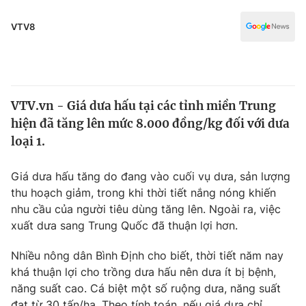
Chính trị
Truyền hình
VTV8
Văn hóa - Giải trí
Xã hội
Y tế
Đời sống
Pháp luật
Công nghệ
VTV.vn - Giá dưa hấu tại các tỉnh miền Trung
Giáo dục
Y tế
hiện đã tăng lên mức 8.000 đồng/kg đối với dưa
loại 1.
Thế giới
Giá dưa hấu tăng do đang vào cuối vụ dưa, sản lượng
Tin tức
thu hoạch giảm, trong khi thời tiết nắng nóng khiến
Kinh tế
nhu cầu của người tiêu dùng tăng lên. Ngoài ra, việc
Thế giới đó đây
xuất dưa sang Trung Quốc đã thuận lợi hơn.
Tài chính
Dữ liệu và đời sống
Câu chuyện quốc tế
Nhiều nông dân Bình Định cho biết, thời tiết năm nay
Thị trường
khá thuận lợi cho trồng dưa hấu nên dưa ít bị bệnh,
Truyền hình
Góc doanh nghiệp
năng suất cao. Cá biệt một số ruộng dưa, năng suất
đạt từ 30 tấn/ha. Theo tính toán, nếu giá dưa chỉ