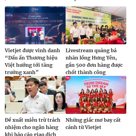
Ðiện thoại Thời báo VTV:
024.66 897 897
Email:
toasoan@vtv.vn
Liên hệ quảng cáo:
024-7300.7108
Vietjet được vinh danh
Livestream quảng bá
“Dấu ấn Thương hiệu
nhãn lồng Hưng Yên,
Việt hướng tới tăng
gần 500 đơn hàng được
trưởng xanh”
chốt thành công
® Cấm sao chép dưới mọi hình thức nếu không có sự chấp
thuận bằng văn bản. Ghi rõ nguồn VTV.vn khi phát hành lại
thông tin từ website này.
Đề xuất miễn trừ trách
Những giấc mơ bay cất
nhiệm cho ngân hàng
cánh từ Vietjet
khi báo cáo giao dịch