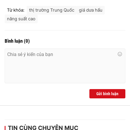
Từ khóa:
thị trường Trung Quốc
giá dưa hấu
năng suất cao
THỜI BÁO VTV
Bình luận
(
0
)
Theo dõi báo trên
Cơ quan chủ quản:
Đài Truyền hình Việt Nam
Cơ quan báo chí:
Thời báo VTV
Giấy phép hoạt động báo in và báo điện tử số 483/GP-BTTTT
Gửi bình luận
cấp ngày 29/12/2023
Tổng Biên tập:
Vũ Thanh Thủy
Phó Tổng Biên tập:
Nguyễn Thị Mỹ Hạnh, Phạm Quốc Thắng,
Nguyễn Trọng Ninh
Tổng đài VTV:
024.38 355 931 - 024.38 355 932
TIN CÙNG CHUYÊN MỤC