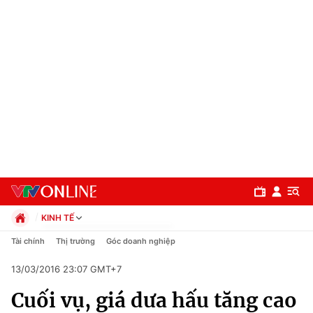
KINH TẾ
Chính trị
Tài chính
Thị trường
Góc doanh nghiệp
Xã hội
13/03/2016 23:07 GMT+7
Pháp luật
Chuyên mục
Kinh tế
Cuối vụ, giá dưa hấu tăng cao
Thể thao