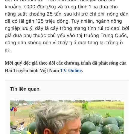
Phim VTV
Giải trí
khoảng 7.000 đồng/kg và trung bình 1 ha dưa cho
Hậu trường
năng suất khoảng 25 tấn, sau khi trừ chi phí, nông dân
Điện ảnh
đã có lãi gần 125 triệu đồng. Tuy nhiên, ngành nông
Đời sống
Nhân vật
nghiệp lưu ý, đây là cây trồng mang tính rủi ro cao, bởi
Âm nhạc
giá dưa phụ thuộc chủ yếu vào thị trường Trung Quốc,
Du lịch
Khán giả
Giáo dục
nông dân không nên vì thấy giá dưa tăng lại trồng ồ
Sao
Làm đẹp
Giải sao mai
ạt.
Tuyển sinh
Công nghệ
Chất lượng cuộc sống
Mời quý độc giả theo dõi các chương trình đã phát sóng của
Học trực tuyến
Hitech Công nghệ tương lai
Đài Truyền hình Việt Nam
TV Online
.
Giao lưu trực tuyến
Sản phẩm
Tin liên quan
Lịch phát sóng
Thị trường
Tư vấn
Chuyên mục khác
Emagazine
Podcast