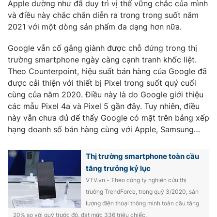
Apple dường như đã duy trì vị thế vững chắc của mình
Ðiện thoại Thời báo VTV:
024.66 897 897
và điều này chắc chắn diễn ra trong trong suốt năm
Email:
toasoan@vtv.vn
2021 với một dòng sản phẩm đa dạng hơn nữa.
Liên hệ quảng cáo:
024-7300.7108
Google vẫn cố gắng giành được chỗ đứng trong thị
trường smartphone ngày càng cạnh tranh khốc liệt.
Theo Counterpoint, hiệu suất bán hàng của Google đã
được cải thiện với thiết bị Pixel trong suốt quý cuối
cùng của năm 2020. Điều này là do Google giới thiệu
các mẫu Pixel 4a và Pixel 5 gần đây. Tuy nhiên, điều
này vẫn chưa đủ để thấy Google có mặt trên bảng xếp
hạng doanh số bán hàng cùng với Apple, Samsung…
Thị trường smartphone toàn cầu
tăng trưởng kỷ lục
® Cấm sao chép dưới mọi hình thức nếu không có sự chấp
thuận bằng văn bản. Ghi rõ nguồn VTV.vn khi phát hành lại
VTV.vn - Theo công ty nghiên cứu thị
thông tin từ website này.
trường TrendForce, trong quý 3/2020, sản
lượng điện thoại thông minh toàn cầu tăng
20% so với quý trước đó, đạt mức 336 triệu chiếc.