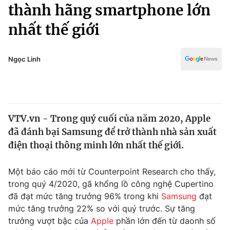
Chính trị
thành hãng smartphone lớn
Truyền hình
nhất thế giới
Văn hóa - Giải trí
Xã hội
Y tế
Đời sống
Ngọc Linh
Pháp luật
Công nghệ
Giáo dục
Y tế
VTV.vn - Trong quý cuối của năm 2020, Apple
Thế giới
đã đánh bại Samsung để trở thành nhà sản xuất
Tin tức
điện thoại thông minh lớn nhất thế giới.
Kinh tế
Thế giới đó đây
Một báo cáo mới từ Counterpoint Research cho thấy,
Tài chính
Dữ liệu và đời sống
trong quý 4/2020, gã khổng lồ công nghệ Cupertino
Câu chuyện quốc tế
Thị trường
đã đạt mức tăng trưởng 96% trong khi
Samsung
đạt
mức tăng trưởng 22% so với quý trước. Sự tăng
Truyền hình
Góc doanh nghiệp
trưởng vượt bậc của
Apple
phần lớn đến từ daonh số