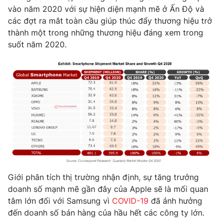
vào năm 2020 với sự hiện diện mạnh mẽ ở Ấn Độ và
các đợt ra mắt toàn cầu giúp thúc đẩy thương hiệu trở
thành một trong những thương hiệu đáng xem trong
suốt năm 2020.
THỜI BÁO VTV
Theo dõi báo trên
Cơ quan chủ quản:
Đài Truyền hình Việt Nam
Cơ quan báo chí:
Thời báo VTV
Giấy phép hoạt động báo in và báo điện tử số 483/GP-BTTTT
cấp ngày 29/12/2023
Tổng Biên tập:
Vũ Thanh Thủy
Giới phân tích thị trường nhận định, sự tăng trưởng
doanh số mạnh mẽ gần đây của Apple sẽ là mối quan
Phó Tổng Biên tập:
Nguyễn Thị Mỹ Hạnh, Phạm Quốc Thắng,
Nguyễn Trọng Ninh
tâm lớn đối với Samsung vì
COVID-19
đã ảnh hưởng
đến doanh số bán hàng của hầu hết các công ty lớn.
Tổng đài VTV:
024.38 355 931 - 024.38 355 932