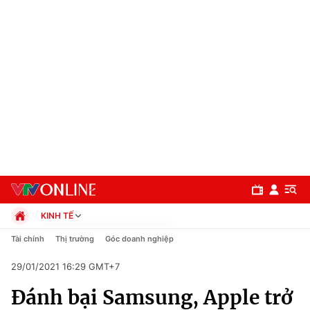
KINH TẾ
Chính trị
Tài chính
Thị trường
Góc doanh nghiệp
Xã hội
29/01/2021 16:29 GMT+7
Pháp luật
Chuyên mục
Kinh tế
Đánh bại Samsung, Apple trở
Thể thao