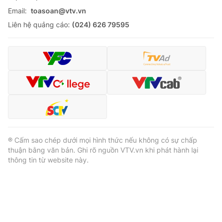
Email:
toasoan@vtv.vn
Liên hệ quảng cáo:
(024) 626 79595
® Cấm sao chép dưới mọi hình thức nếu không có sự chấp
thuận bằng văn bản. Ghi rõ nguồn VTV.vn khi phát hành lại
thông tin từ website này.