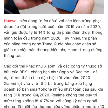
Photo
Infographic
Huawei
, hiện đang "điên đầu" với các lệnh trừng phạt
Video
Shorts video
được áp đặt trong suốt cuối năm 2019 và năm 2020,
vẫn giữ được tỷ lệ 14% tổng thị phần điện thoại thông
VTV Money
VTV Thể thao
minh toàn cầu trong năm 2020. Tuy nhiên, thị phần
của hãng công nghệ Trung Quốc này chắc chắn sẽ
giảm do việc bán thương hiệu phụ Honor trong những
VTV Sức khoẻ
Bất động sản
tháng tới.
Thị trường 24h
Tấm lòng Việt
Các đối thủ khác như Xiaomi và các công ty thuộc sở
hữu của BBK - chẳng hạn như Oppo và Realme - đã
đạt được thành tích đặc biệt tốt vào năm 2020.
VTV4
Vươn mình bằng AI
Xiaomi lọt vào vị trí thứ ba trong bảng xếp hạng
doanh số bán smartphone nhiều nhất toàn cầu sau khi
VTV9
VTV8
tăng 31% trong Q4/2020. Realme không thể duy trì
mức tăng khổng lồ 417% so với cùng kỳ năm ngoái
Liên hệ tòa soạn
English
nhưng đã thiết lập thương hiệu vững chắc trong top 10