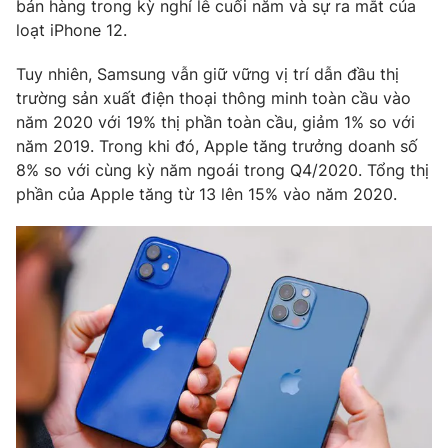
Phim VTV
bán hàng trong kỳ nghỉ lễ cuối năm và sự ra mắt của
Giải trí
loạt iPhone 12.
Hậu trường
Điện ảnh
Tuy nhiên, Samsung vẫn giữ vững vị trí dẫn đầu thị
Đời sống
Nhân vật
trường sản xuất điện thoại thông minh toàn cầu vào
Âm nhạc
Du lịch
năm 2020 với 19% thị phần toàn cầu, giảm 1% so với
Khán giả
Giáo dục
Sao
năm 2019. Trong khi đó, Apple tăng trưởng doanh số
Làm đẹp
Giải sao mai
8% so với cùng kỳ năm ngoái trong Q4/2020. Tổng thị
Tuyển sinh
phần của Apple tăng từ 13 lên 15% vào năm 2020.
Công nghệ
Chất lượng cuộc sống
Học trực tuyến
Hitech Công nghệ tương lai
Giao lưu trực tuyến
Sản phẩm
Lịch phát sóng
Thị trường
Tư vấn
Chuyên mục khác
Emagazine
Podcast