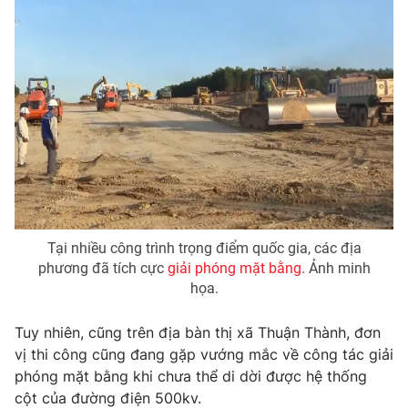
Photo
Infographic
Video
Shorts video
VTV Money
VTV Thể thao
VTV Sức khoẻ
Bất động sản
Thị trường 24h
Tấm lòng Việt
Tại nhiều công trình trọng điểm quốc gia, các địa
phương đã tích cực
giải phóng mặt bằng
. Ảnh minh
họa.
VTV4
Vươn mình bằng AI
Tuy nhiên, cũng trên địa bàn thị xã Thuận Thành, đơn
VTV9
VTV8
vị thi công cũng đang gặp vướng mắc về công tác giải
phóng mặt bằng khi chưa thể di dời được hệ thống
cột của đường điện 500kv.
Liên hệ tòa soạn
English