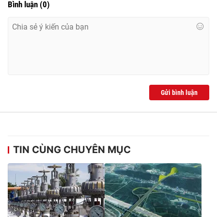
Bình luận
(
0
)
Gửi bình luận
TIN CÙNG CHUYÊN MỤC