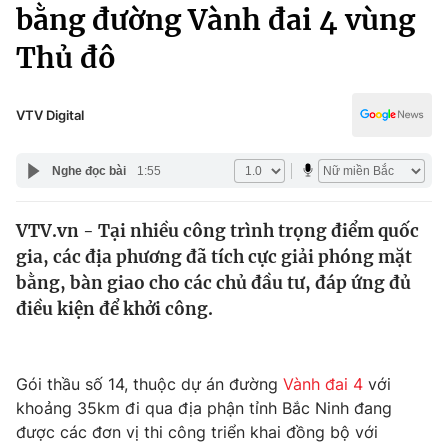
Chính trị
bằng đường Vành đai 4 vùng
Truyền hình
Thủ đô
Văn hóa - Giải trí
Xã hội
Y tế
Đời sống
VTV Digital
Pháp luật
Công nghệ
Giáo dục
Nghe đọc bài
1:55
Y tế
VTV.vn - Tại nhiều công trình trọng điểm quốc
Thế giới
gia, các địa phương đã tích cực giải phóng mặt
Tin tức
bằng, bàn giao cho các chủ đầu tư, đáp ứng đủ
Kinh tế
điều kiện để khởi công.
Thế giới đó đây
Tài chính
Dữ liệu và đời sống
Câu chuyện quốc tế
Thị trường
Gói thầu số 14, thuộc dự án đường
Vành đai 4
với
khoảng 35km đi qua địa phận tỉnh Bắc Ninh đang
Truyền hình
Góc doanh nghiệp
được các đơn vị thi công triển khai đồng bộ với