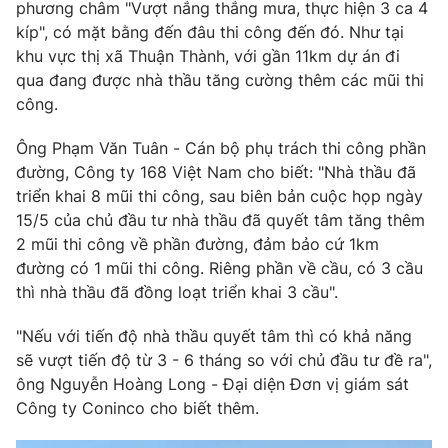
Phim VTV
phương châm "Vượt nắng thắng mưa, thực hiện 3 ca 4
Giải trí
kíp", có mặt bằng đến đâu thi công đến đó. Như tại
Hậu trường
khu vực thị xã Thuận Thành, với gần 11km dự án đi
Điện ảnh
Đời sống
qua đang được nhà thầu tăng cường thêm các mũi thi
Nhân vật
Âm nhạc
công.
Du lịch
Khán giả
Giáo dục
Sao
Ông Phạm Văn Tuân - Cán bộ phụ trách thi công phần
Làm đẹp
Giải sao mai
đường, Công ty 168 Việt Nam cho biết: "Nhà thầu đã
Tuyển sinh
Công nghệ
triển khai 8 mũi thi công, sau biên bản cuộc họp ngày
Chất lượng cuộc sống
Học trực tuyến
15/5 của chủ đầu tư nhà thầu đã quyết tâm tăng thêm
Hitech Công nghệ tương lai
2 mũi thi công về phần đường, đảm bảo cứ 1km
Giao lưu trực tuyến
đường có 1 mũi thi công. Riêng phần về cầu, có 3 cầu
Sản phẩm
thì nhà thầu đã đồng loạt triển khai 3 cầu".
Lịch phát sóng
Thị trường
"Nếu với tiến độ nhà thầu quyết tâm thì có khả năng
Tư vấn
sẽ vượt tiến độ từ 3 - 6 tháng so với chủ đầu tư đề ra",
ông Nguyễn Hoàng Long - Đại diện Đơn vị giám sát
Chuyên mục khác
Công ty Coninco cho biết thêm.
Emagazine
Podcast