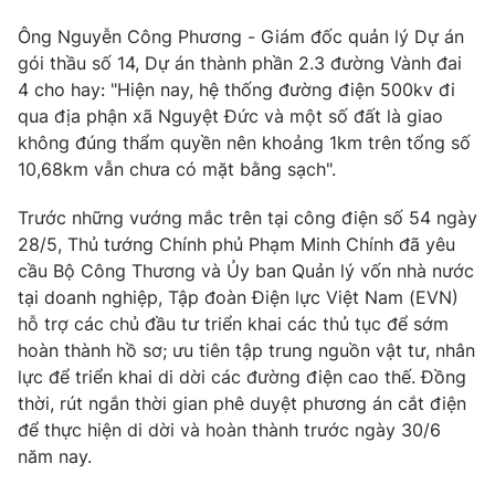
Ông Nguyễn Công Phương - Giám đốc quản lý Dự án
gói thầu số 14, Dự án thành phần 2.3 đường Vành đai
4 cho hay: "Hiện nay, hệ thống đường điện 500kv đi
THỜI BÁO VTV
qua địa phận xã Nguyệt Đức và một số đất là giao
không đúng thẩm quyền nên khoảng 1km trên tổng số
10,68km vẫn chưa có mặt bằng sạch".
Theo dõi báo trên
Trước những vướng mắc trên tại công điện số 54 ngày
28/5, Thủ tướng Chính phủ Phạm Minh Chính đã yêu
cầu Bộ Công Thương và Ủy ban Quản lý vốn nhà nước
Cơ quan chủ quản:
Đài Truyền hình Việt Nam
tại doanh nghiệp, Tập đoàn Điện lực Việt Nam (EVN)
Cơ quan báo chí:
Thời báo VTV
hỗ trợ các chủ đầu tư triển khai các thủ tục để sớm
Giấy phép hoạt động báo in và báo điện tử số 483/GP-BTTTT
hoàn thành hồ sơ; ưu tiên tập trung nguồn vật tư, nhân
cấp ngày 29/12/2023
lực để triển khai di dời các đường điện cao thế. Đồng
Tổng Biên tập:
Vũ Thanh Thủy
thời, rút ngắn thời gian phê duyệt phương án cắt điện
Phó Tổng Biên tập:
Nguyễn Thị Mỹ Hạnh, Phạm Quốc Thắng,
để thực hiện di dời và hoàn thành trước ngày 30/6
Nguyễn Trọng Ninh
năm nay.
Tổng đài VTV:
024.38 355 931 - 024.38 355 932