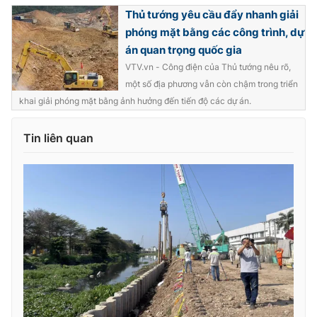
Ðiện thoại Thời báo VTV:
024.66 897 897
Thủ tướng yêu cầu đẩy nhanh giải
Email:
toasoan@vtv.vn
phóng mặt bằng các công trình, dự
Liên hệ quảng cáo:
024-7300.7108
án quan trọng quốc gia
VTV.vn - Công điện của Thủ tướng nêu rõ,
một số địa phương vẫn còn chậm trong triển
khai giải phóng mặt bằng ảnh hưởng đến tiến độ các dự án.
Tin liên quan
® Cấm sao chép dưới mọi hình thức nếu không có sự chấp
thuận bằng văn bản. Ghi rõ nguồn VTV.vn khi phát hành lại
thông tin từ website này.