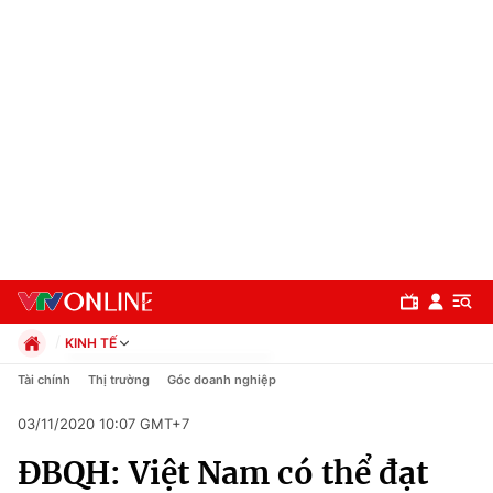
KINH TẾ
Chính trị
Tài chính
Thị trường
Góc doanh nghiệp
Xã hội
03/11/2020 10:07 GMT+7
Pháp luật
Chuyên mục
Kinh tế
ĐBQH: Việt Nam có thể đạt
Thể thao