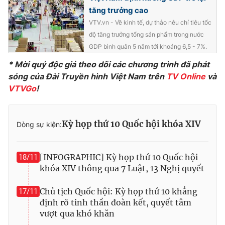
Ðiện thoại Thời báo VTV:
024.66 897 897
tăng trưởng cao
Email:
toasoan@vtv.vn
VTV.vn - Về kinh tế, dự thảo nêu chỉ tiêu tốc
Liên hệ quảng cáo:
024-7300.7108
độ tăng trưởng tổng sản phẩm trong nước
GDP bình quân 5 năm tới khoảng 6,5 - 7%.
* Mời quý độc giả theo dõi các chương trình đã phát
sóng của Đài Truyền hình Việt Nam trên
TV Online
và
VTVGo
!
Kỳ họp thứ 10 Quốc hội khóa XIV
Dòng sự kiện:
[INFOGRAPHIC] Kỳ họp thứ 10 Quốc hội
18/11
khóa XIV thông qua 7 Luật, 13 Nghị quyết
® Cấm sao chép dưới mọi hình thức nếu không có sự chấp
thuận bằng văn bản. Ghi rõ nguồn VTV.vn khi phát hành lại
Chủ tịch Quốc hội: Kỳ họp thứ 10 khẳng
17/11
thông tin từ website này.
định rõ tinh thần đoàn kết, quyết tâm
vượt qua khó khăn