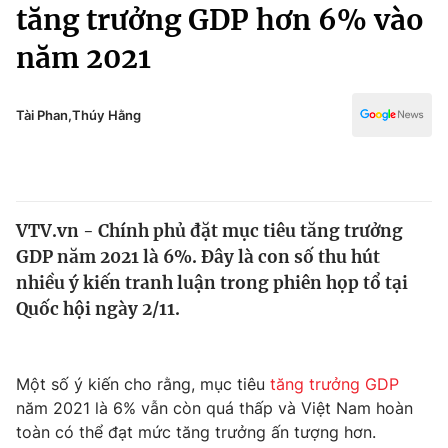
Chính trị
tăng trưởng GDP hơn 6% vào
Truyền hình
năm 2021
Văn hóa - Giải trí
Xã hội
Y tế
Đời sống
Tài Phan,Thúy Hằng
Pháp luật
Công nghệ
Giáo dục
Y tế
VTV.vn - Chính phủ đặt mục tiêu tăng trưởng
Thế giới
GDP năm 2021 là 6%. Đây là con số thu hút
Tin tức
nhiều ý kiến tranh luận trong phiên họp tổ tại
Kinh tế
Quốc hội ngày 2/11.
Thế giới đó đây
Tài chính
Dữ liệu và đời sống
Câu chuyện quốc tế
Thị trường
Một số ý kiến cho rằng, mục tiêu
tăng trưởng GDP
năm 2021 là 6% vẫn còn quá thấp và Việt Nam hoàn
Truyền hình
Góc doanh nghiệp
toàn có thể đạt mức tăng trưởng ấn tượng hơn.