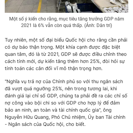
Photo
Infographic
Một số ý kiến cho rằng, mục tiêu tăng trưởng GDP năm
2021 là 6% vẫn còn quá thấp. (Ảnh: Dân trí)
Video
Shorts video
Tuy nhiên, một số đại biểu Quốc hội cho rằng cần phải
VTV Money
VTV Thể thao
có dự báo thận trọng. Một khía cạnh được đặc biệt
quan tâm, đó là từ 2021, GDP sẽ được điều chỉnh theo
cách tính mới, dự kiến tăng thêm hơn 25%, đòi hỏi sự
VTV Sức khoẻ
Bất động sản
tính toán các cân đối vĩ mô thận trọng hơn.
Thị trường 24h
Tấm lòng Việt
"Nghĩa vụ trả nợ của Chính phủ so với thu ngân sách
đã vượt quá ngưỡng 25%, nên trong tương lai, khi
đánh giá lại chỉ số GDP, chúng ta phải đề ra các chỉ số
VTV4
Vươn mình bằng AI
nợ công vào bội chi so với GDP cho hợp lý để đảm
bảo an ninh, an toàn và tài chính quốc gia", ông
VTV9
VTV8
Nguyễn Hữu Quang, Phó Chủ nhiệm, Ủy ban Tài chính
- Ngân sách của Quốc hội, cho biết.
Liên hệ tòa soạn
English