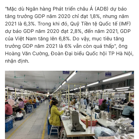
Phim VTV
Giải trí
"Mặc dù Ngân hàng Phát triển châu Á (ADB) dự báo
Hậu trường
tăng trưởng GDP năm 2020 chỉ đạt 1,8%, nhưng năm
Điện ảnh
2021 là 6,3%. Trong khi đó, Quỹ Tiền tệ Quốc tế (IMF)
Đời sống
Nhân vật
dự báo GDP năm 2020 đạt 2,8%, đến năm 2021, GDP
Âm nhạc
Du lịch
của Việt Nam tăng lên 6,8%. Do vậy, mục tiêu tăng
Khán giả
Giáo dục
Sao
trưởng GDP năm 2021 là 6% vẫn còn quá thấp", ông
Làm đẹp
Giải sao mai
Hoàng Văn Cường, Đoàn Đại biểu Quốc hội TP Hà Nội,
Tuyển sinh
Công nghệ
nhận định.
Chất lượng cuộc sống
Học trực tuyến
Hitech Công nghệ tương lai
Giao lưu trực tuyến
Sản phẩm
Lịch phát sóng
Thị trường
Tư vấn
Chuyên mục khác
Emagazine
Podcast