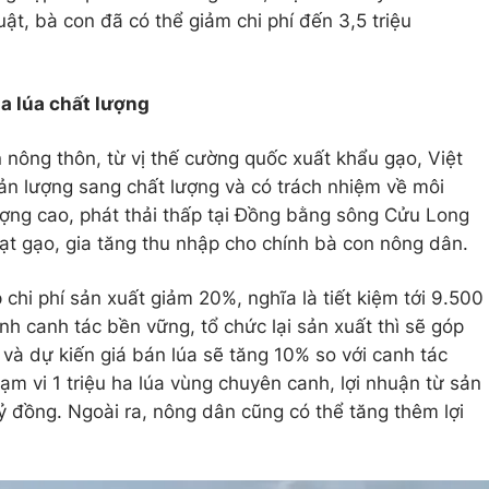
uật, bà con đã có thể giảm chi phí đến 3,5 triệu
ha lúa chất lượng
 nông thôn, từ vị thế cường quốc xuất khẩu gạo, Việt
n lượng sang chất lượng và có trách nhiệm về môi
lượng cao, phát thải thấp tại Đồng bằng sông Cửu Long
 hạt gạo, gia tăng thu nhập cho chính bà con nông dân.
 chi phí sản xuất giảm 20%, nghĩa là tiết kiệm tới 9.500
nh canh tác bền vững, tổ chức lại sản xuất thì sẽ góp
và dự kiến giá bán lúa sẽ tăng 10% so với canh tác
hạm vi 1 triệu ha lúa vùng chuyên canh, lợi nhuận từ sản
ỷ đồng. Ngoài ra, nông dân cũng có thể tăng thêm lợi