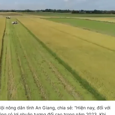
i nông dân tỉnh An Giang, chia sẻ: "Hiện nay, đối với
cũng có lợi nhuận tương đối cao trong năm 2023. Khi