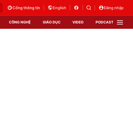
Cổng thông tin
English
Đăng nhập
CÔNG NGHỆ
GIÁO DỤC
VIDEO
PODCAST
VTV Money
VTV Thể thao
VTV Sức khoẻ
Bất động sản
Thị trường 24h
Tấm lòng Việt
Vươn mình bằng AI
VTV4
VTV8
VTV9
Lịch phát sóng
Giao lưu trực tuyến
Sự kiện