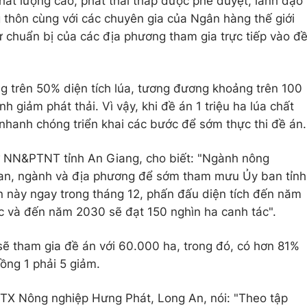
chất lượng cao, phát thải thấp được phê duyệt, lãnh đạo
 thôn cùng với các chuyên gia của Ngân hàng thế giới
sự chuẩn bị của các địa phương tham gia trực tiếp vào đ
ng trên 50% diện tích lúa, tương đương khoảng trên 100
 giảm phát thải. Vì vậy, khi đề án 1 triệu ha lúa chất
nhanh chóng triển khai các bước để sớm thực thi đề án.
NN&PTNT tỉnh An Giang, cho biết: "Ngành nông
ban, ngành và địa phương để sớm tham mưu Ủy ban tỉnh
n này ngay trong tháng 12, phấn đấu diện tích đến năm
c và đến năm 2030 sẽ đạt 150 nghìn ha canh tác".
 sẽ tham gia đề án với 60.000 ha, trong đó, có hơn 81%
ồng 1 phải 5 giảm.
X Nông nghiệp Hưng Phát, Long An, nói: "Theo tập