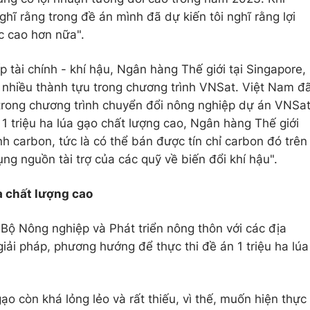
 nghĩ rằng trong đề án mình đã dự kiến tôi nghĩ rằng lợi
 cao hơn nữa".
tài chính - khí hậu, Ngân hàng Thế giới tại Singapore,
 nhiều thành tựu trong chương trình VNSat. Việt Nam đ
 trong chương trình chuyển đổi nông nghiệp dự án VNSa
1 triệu ha lúa gạo chất lượng cao, Ngân hàng Thế giới
nh carbon, tức là có thể bán được tín chỉ carbon đó trên
ụng nguồn tài trợ của các quỹ về biến đổi khí hậu".
úa chất lượng cao
 Bộ Nông nghiệp và Phát triển nông thôn với các địa
iải pháp, phương hướng để thực thi đề án 1 triệu ha lúa
ạo còn khá lỏng lẻo và rất thiếu, vì thế, muốn hiện thực