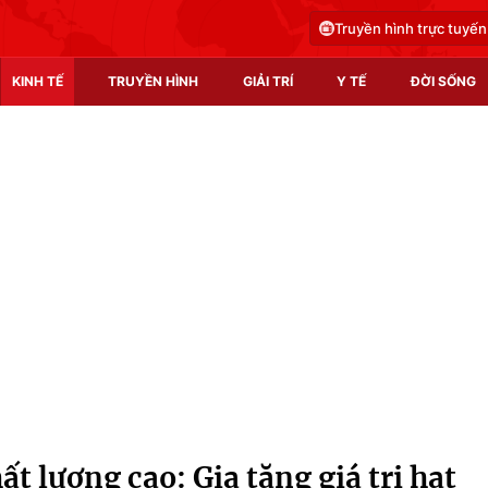
Truyền hình trực tuyến
KINH TẾ
TRUYỀN HÌNH
GIẢI TRÍ
Y TẾ
ĐỜI SỐNG
Pháp luật
Y tế
Truyền hình
Multimedia
Phim VTV
Video
Hậu trường
Shorts video
Nhân vật
Podcast
Khán giả
EMagazine
Giải sao mai
Photo
hất lượng cao: Gia tăng giá trị hạt
Infographic