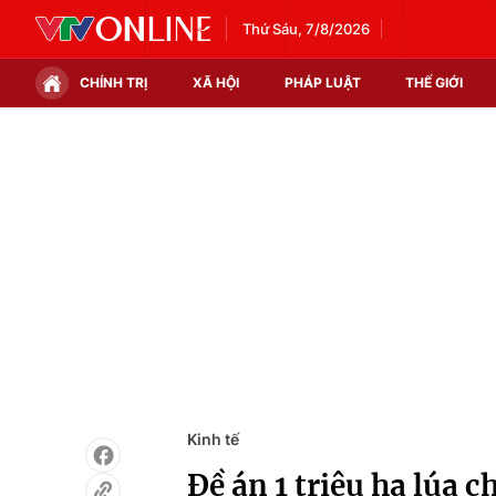
Thứ Sáu, 7/8/2026
CHÍNH TRỊ
XÃ HỘI
PHÁP LUẬT
THẾ GIỚI
Chính trị
Xã hội
Thế giới
Kinh tế
Tin tức
Tài chính
Thế giới đó đây
Thị trường
Câu chuyện quốc tế
Góc doanh nghiệp
Dữ liệu và đời sống
Kinh tế
Đề án 1 triệu ha lúa c