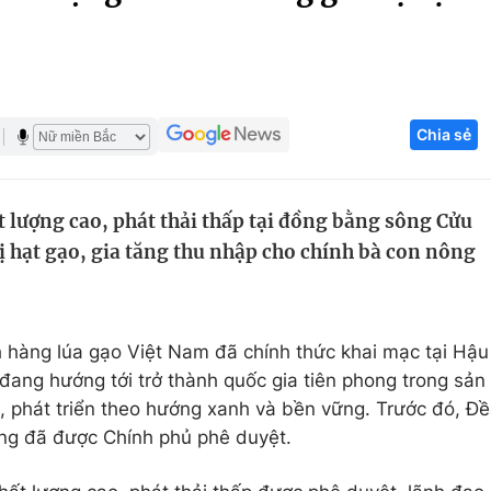
Góc ảnh
Giáo dục
Công nghệ
Chia sẻ
Tuyển sinh
Hitech Công ng
Học trực tuyến
Sản phẩm
ất lượng cao, phát thải thấp tại đồng bằng sông Cửu
g
Thị trường
rị hạt gạo, gia tăng thu nhập cho chính bà con nông
Tư vấn
h hàng lúa gạo Việt Nam đã chính thức khai mạc tại Hậu
 đang hướng tới trở thành quốc gia tiên phong trong sản
, phát triển theo hướng xanh và bền vững. Trước đó, Đề
cũng đã được Chính phủ phê duyệt.