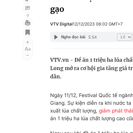
gạo
0
VTV Digital
12/12/2023 06:02 GMT+7
Giải trí
Đời sống
5:54
Nghe đọc bài
Điện ảnh
Du lịch
Âm nhạc
Làm đẹp
VTV.vn - Đề án 1 triệu ha lúa ch
Sao
Chất lượng cuộc sốn
Long mở ra cơ hội gia tăng giá t
dân.
Ngày 11/12, Festival Quốc tế ngàn
Giang. Sự kiện diễn ra khi nước ta
xuất lúa chất lượng,
giảm phát thải
án 1 triệu ha lúa chất lượng cao 