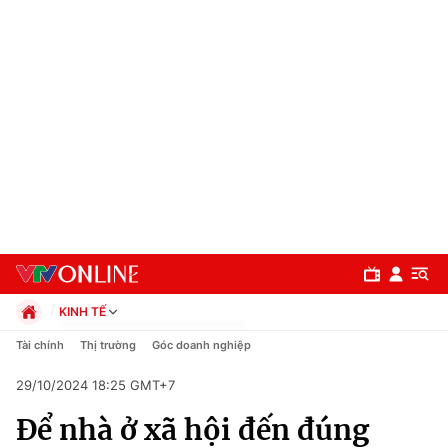
KINH TẾ
Chính trị
Tài chính
Thị trường
Góc doanh nghiệp
Xã hội
29/10/2024 18:25 GMT+7
Pháp luật
Chuyên mục
Kinh tế
Để nhà ở xã hội đến đúng
Thể thao