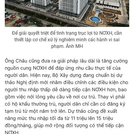
Để giải quyết triệt để tình trạng trục lợi từ NƠXH, cần
thiết lập cơ chế xử lý nghiêm minh các hành vi sai
phạm. Ảnh MH
Ông Châu cũng đưa ra giải pháp lâu dài là tăng cường
nguồn cung NƠXH để đáp ứng nhu cầu thực tế của
người dân. Hiện nay, Bộ Xây dựng đang chuẩn bị dự
thảo Nghị định mới nhằm điều chỉnh các điều kiện cho
người thu nhập thấp dễ dàng tiếp cận NƠXH hơn, bao
gồm việc nới lỏng yêu cầu về nơi cư trú. Thay vì phải
có hộ khẩu thường trú, người dân chỉ cần có đăng ký
tạm trú từ một năm trở lên. Dự thảo cũng đề xuất
nâng mức thu nhập tối đa từ 11 triệu lên 15 triệu
đồng/tháng, giúp mở rộng đối tượng có thể tiếp cận
NƠXH.