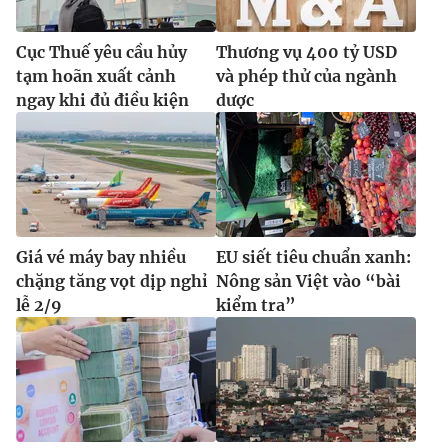
Cục Thuế yêu cầu hủy
Thương vụ 400 tỷ USD
tạm hoãn xuất cảnh
và phép thử của ngành
ngay khi đủ điều kiện
dược
Giá vé máy bay nhiều
EU siết tiêu chuẩn xanh:
chặng tăng vọt dịp nghỉ
Nông sản Việt vào “bài
lễ 2/9
kiểm tra”