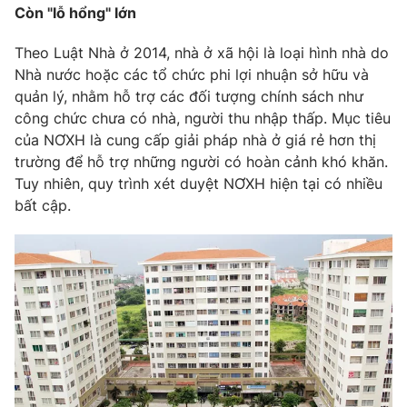
Phim VTV
Còn "lỗ hổng" lớn
Giải trí
Hậu trường
Theo Luật Nhà ở 2014, nhà ở xã hội là loại hình nhà do
Điện ảnh
Đời sống
Nhà nước hoặc các tổ chức phi lợi nhuận sở hữu và
Nhân vật
Âm nhạc
quản lý, nhằm hỗ trợ các đối tượng chính sách như
Du lịch
Khán giả
công chức chưa có nhà, người thu nhập thấp. Mục tiêu
Giáo dục
Sao
của NƠXH là cung cấp giải pháp nhà ở giá rẻ hơn thị
Làm đẹp
Giải sao mai
trường để hỗ trợ những người có hoàn cảnh khó khăn.
Tuyển sinh
Công nghệ
Chất lượng cuộc sống
Tuy nhiên, quy trình xét duyệt NƠXH hiện tại có nhiều
Học trực tuyến
bất cập.
Hitech Công nghệ tương lai
Giao lưu trực tuyến
Sản phẩm
Lịch phát sóng
Thị trường
Tư vấn
Chuyên mục khác
Emagazine
Podcast