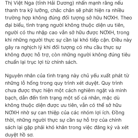
Thị Việt Nga (tỉnh Hải Dương) nhấn mạnh rằng nếu
thanh tra kỹ lưỡng, chắc chắn sẽ phát hiện ra nhiều
trường hợp không đúng đối tượng sở hữu NƠXH. Theo
đại biểu, tình trạng người không thuộc diện ưu tiên,
THỜI BÁO VTV
người có thu nhập cao vẫn sở hữu được NƠXH, trong
khi những người thực sự cần lại khó tiếp cận. Điều này
gây ra nghịch lý khi đối tượng có nhu cầu thực sự
Theo dõi báo trên
không được hỗ trợ, còn những người không đúng tiêu
chuẩn lại trục lợi từ chính sách.
Cơ quan chủ quản:
Đài Truyền hình Việt Nam
Cơ quan báo chí:
Thời báo VTV
Nguyên nhân của tình trạng này chủ yếu xuất phát từ
những lỗ hổng trong quy trình xét duyệt. Quy trình
Giấy phép hoạt động báo in và báo điện tử số 483/GP-BTTTT
cấp ngày 29/12/2023
chưa được thực hiện một cách nghiêm ngặt và minh
bạch, dẫn đến tình trạng một số cá nhân, mặc dù
Tổng Biên tập:
Vũ Thanh Thủy
không thuộc diện được ưu tiên, vẫn có thể sở hữu
Phó Tổng Biên tập:
Nguyễn Thị Mỹ Hạnh, Phạm Quốc Thắng,
NƠXH nhờ sự can thiệp của các nhóm lợi ích. Đồng
Nguyễn Trọng Ninh
thời, những người thực sự cần sự hỗ trợ của chính
Tổng đài VTV:
024.38 355 931 - 024.38 355 932
sách lại gặp phải khó khăn trong việc đăng ký và xét
Ðiện thoại Thời báo VTV:
024.66 897 897
duyệt hồ sơ.