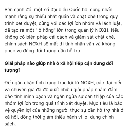
Email:
toasoan@vtv.vn
Liên hệ quảng cáo:
024-7300.7108
Bên cạnh đó, một số đại biểu Quốc hội cũng nhấn
mạnh rằng sự thiếu nhất quán và chặt chẽ trong quy
trình xét duyệt, cùng với các lợi ích nhóm và lách luật,
đã tạo ra một "lỗ hổng" lớn trong quản lý NƠXH. Nếu
không có biện pháp cải cách và giám sát chặt chẽ,
chính sách NƠXH sẽ mất đi tính nhân văn và không
phục vụ đúng đối tượng cần hỗ trợ.
Giải pháp nào giúp nhà ở xã hội tiếp cận đúng đối
tượng?
Để ngăn chặn tình trạng trục lợi từ NƠXH, các đại biểu
® Cấm sao chép dưới mọi hình thức nếu không có sự chấp
và chuyên gia đã đề xuất nhiều giải pháp nhằm đảm
thuận bằng văn bản. Ghi rõ nguồn VTV.vn khi phát hành lại
bảo tính minh bạch và ngăn ngừa sự can thiệp của các
thông tin từ website này.
nhóm lợi ích trong quá trình xét duyệt. Mục tiêu là bảo
vệ quyền lợi của những người thực sự cần hỗ trợ nhà ở
xã hội, đồng thời giảm thiểu hành vi lợi dụng chính
sách.