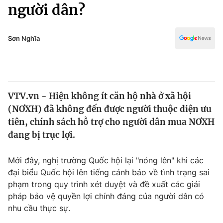
Chính trị
người dân?
Truyền hình
Văn hóa - Giải trí
Xã hội
Y tế
Sơn Nghĩa
Đời sống
Pháp luật
Công nghệ
Giáo dục
Y tế
VTV.vn - Hiện không ít căn hộ nhà ở xã hội
(NƠXH) đã không đến được người thuộc diện ưu
Thế giới
tiên, chính sách hỗ trợ cho người dân mua NƠXH
đang bị trục lợi.
Tin tức
Kinh tế
Thế giới đó đây
Mới đây, nghị trường Quốc hội lại "nóng lên" khi các
Tài chính
đại biểu Quốc hội lên tiếng cảnh báo về tình trạng sai
Dữ liệu và đời sống
Câu chuyện quốc tế
phạm trong quy trình xét duyệt và đề xuất các giải
Thị trường
pháp bảo vệ quyền lợi chính đáng của người dân có
Truyền hình
Góc doanh nghiệp
nhu cầu thực sự.