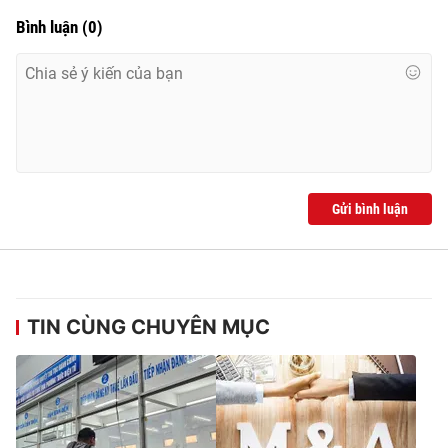
Bình luận
(
0
)
Gửi bình luận
TIN CÙNG CHUYÊN MỤC