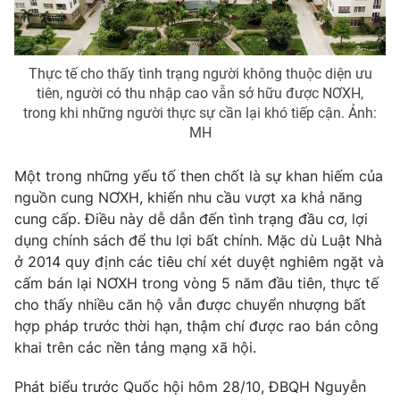
Photo
Infographic
Thực tế cho thấy tình trạng người không thuộc diện ưu
Video
Shorts video
tiên, người có thu nhập cao vẫn sở hữu được NƠXH,
trong khi những người thực sự cần lại khó tiếp cận. Ảnh:
VTV Money
VTV Thể thao
MH
Một trong những yếu tố then chốt là sự khan hiếm của
VTV Sức khoẻ
Bất động sản
nguồn cung NƠXH, khiến nhu cầu vượt xa khả năng
cung cấp. Điều này dễ dẫn đến tình trạng đầu cơ, lợi
Thị trường 24h
Tấm lòng Việt
dụng chính sách để thu lợi bất chính. Mặc dù Luật Nhà
ở 2014 quy định các tiêu chí xét duyệt nghiêm ngặt và
cấm bán lại NƠXH trong vòng 5 năm đầu tiên, thực tế
VTV4
Vươn mình bằng AI
cho thấy nhiều căn hộ vẫn được chuyển nhượng bất
hợp pháp trước thời hạn, thậm chí được rao bán công
VTV9
VTV8
khai trên các nền tảng mạng xã hội.
Phát biểu trước Quốc hội hôm 28/10, ĐBQH Nguyễn
Liên hệ tòa soạn
English