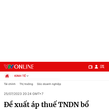
KINH TẾ
Chính trị
Tài chính
Thị trường
Góc doanh nghiệp
Xã hội
25/07/2023 20:24 GMT+7
Pháp luật
Chuyên mục
Kinh tế
Đề xuất áp thuế TNDN bổ
Thể thao