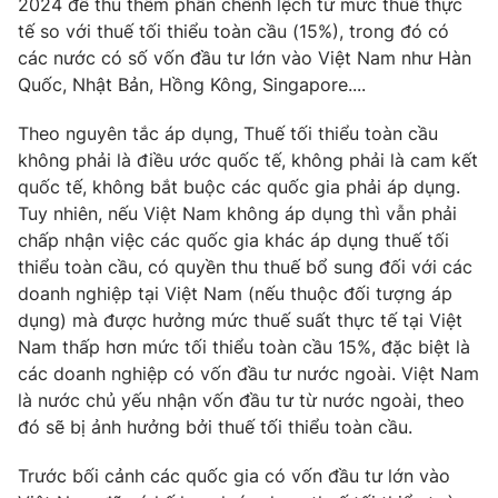
2024 để thu thêm phần chênh lệch từ mức thuế thực
tế so với thuế tối thiểu toàn cầu (15%), trong đó có
các nước có số vốn đầu tư lớn vào Việt Nam như Hàn
Quốc, Nhật Bản, Hồng Kông, Singapore....
THỜI BÁO VTV
Theo nguyên tắc áp dụng, Thuế tối thiểu toàn cầu
không phải là điều ước quốc tế, không phải là cam kết
Theo dõi báo trên
quốc tế, không bắt buộc các quốc gia phải áp dụng.
Tuy nhiên, nếu Việt Nam không áp dụng thì vẫn phải
Cơ quan chủ quản:
Đài Truyền hình Việt Nam
chấp nhận việc các quốc gia khác áp dụng thuế tối
thiểu toàn cầu, có quyền thu thuế bổ sung đối với các
Cơ quan báo chí:
Thời báo VTV
doanh nghiệp tại Việt Nam (nếu thuộc đối tượng áp
Giấy phép hoạt động báo in và báo điện tử số 483/GP-BTTTT
dụng) mà được hưởng mức thuế suất thực tế tại Việt
cấp ngày 29/12/2023
Nam thấp hơn mức tối thiểu toàn cầu 15%, đặc biệt là
Tổng Biên tập:
Vũ Thanh Thủy
các doanh nghiệp có vốn đầu tư nước ngoài. Việt Nam
Phó Tổng Biên tập:
Nguyễn Thị Mỹ Hạnh, Phạm Quốc Thắng,
là nước chủ yếu nhận vốn đầu tư từ nước ngoài, theo
Nguyễn Trọng Ninh
đó sẽ bị ảnh hưởng bởi thuế tối thiểu toàn cầu.
Tổng đài VTV:
024.38 355 931 - 024.38 355 932
Ðiện thoại Thời báo VTV:
024.66 897 897
Trước bối cảnh các quốc gia có vốn đầu tư lớn vào