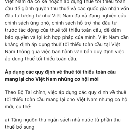
Email:
toasoan@vtv.vn
Việt Nam đã có kế hoạch áp dụng thuế tối thiểu toàn
cầu để giành quyền thu thuế và các quốc gia nhận vốn
Liên hệ quảng cáo:
024-7300.7108
đầu tư tương tự như Việt Nam đã và đang nghiên cứu
chính sách ứng phó, chính sách hỗ trợ nhà đầu tư
trước tác động của thuế tối thiểu toàn cầu, để đảm
bảo quyền và lợi ích hợp pháp của mình, Việt Nam cần
khẳng định áp dụng thuế tối thiểu toàn cầu tại Việt
Nam thông qua việc ban hành văn bản quy định việc
áp dụng thuế tối thiểu toàn cầu.
Áp dụng các quy định về thuế tối thiểu toàn cầu
mang lại cho Việt Nam những cơ hội mới
Theo Bộ Tài chính, việc áp dụng các quy định về thuế
® Cấm sao chép dưới mọi hình thức nếu không có sự chấp
tối thiểu toàn cầu mang lại cho Việt Nam nhưng cơ hội
thuận bằng văn bản. Ghi rõ nguồn VTV.vn khi phát hành lại
thông tin từ website này.
mới, cụ thể:
a) Tăng nguồn thu ngân sách nhà nước từ phần thu
thuế bổ sung