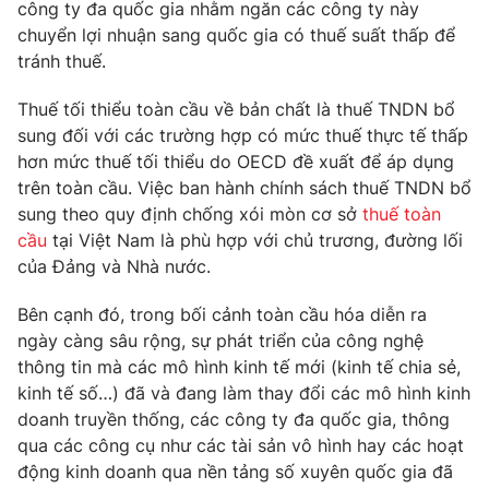
Phim VTV
công ty đa quốc gia nhằm ngăn các công ty này
Giải trí
chuyển lợi nhuận sang quốc gia có thuế suất thấp để
Hậu trường
tránh thuế.
Điện ảnh
Đời sống
Nhân vật
Thuế tối thiểu toàn cầu về bản chất là thuế TNDN bổ
Âm nhạc
Du lịch
sung đối với các trường hợp có mức thuế thực tế thấp
Khán giả
Giáo dục
Sao
hơn mức thuế tối thiểu do OECD đề xuất để áp dụng
Làm đẹp
Giải sao mai
trên toàn cầu. Việc ban hành chính sách thuế TNDN bổ
Tuyển sinh
Công nghệ
sung theo quy định chống xói mòn cơ sở
thuế toàn
Chất lượng cuộc sống
Học trực tuyến
cầu
tại Việt Nam là phù hợp với chủ trương, đường lối
Hitech Công nghệ tương lai
của Đảng và Nhà nước.
Giao lưu trực tuyến
Sản phẩm
Bên cạnh đó, trong bối cảnh toàn cầu hóa diễn ra
Lịch phát sóng
ngày càng sâu rộng, sự phát triển của công nghệ
Thị trường
thông tin mà các mô hình kinh tế mới (kinh tế chia sẻ,
Tư vấn
kinh tế số…) đã và đang làm thay đổi các mô hình kinh
doanh truyền thống, các công ty đa quốc gia, thông
Chuyên mục khác
qua các công cụ như các tài sản vô hình hay các hoạt
Emagazine
Podcast
động kinh doanh qua nền tảng số xuyên quốc gia đã