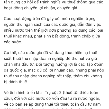
tận dụng cơ hội để tránh nghĩa vụ thuế thông qua các
Photo
hoạt động chuyển lợi nhuận, chuyển giá...
Infographic
Các hoạt động trên đã gây xói mòn nghiêm trọng
Video
Shorts video
nguồn thu ngân sách của các quốc gia, dẫn đến việc
nhiều nước trên thế giới đơn phương áp dụng các loại
VTV Money
thuế khác nhau, phát sinh bất đồng, tranh chấp giữa
VTV Thể thao
các nước.
VTV Sức khoẻ
Bất động sản
Cụ thể, các quốc gia đã và đang thực hiện hạ thuế
suất thuế thu nhập doanh nghiệp để thu hút và giữ
Thị trường 24h
chân nhà đầu tư. Đối tượng hưởng lợi là các Tập đoàn
Tấm lòng Việt
đa quốc gia, mặc dù có lợi nhuận cao, nhưng phải nộp
thuế thu nhập doanh nghiệp rất thấp, thậm chí không
VTV4
Vươn mình bằng AI
bị đánh thuế.
VTV9
Về tình hình triển khai Trụ cột 2 (thuế tối thiểu toàn
VTV8
cầu), đối với các nước có vốn đầu tư ra nước ngoài,
về cơ bản sẽ áp dụng thuế tối thiểu toàn cầu từ năm
Liên hệ tòa soạn
English