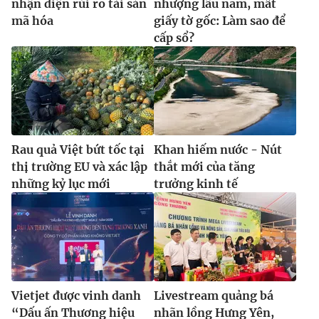
nhận diện rủi ro tài sản
nhượng lâu năm, mất
mã hóa
giấy tờ gốc: Làm sao để
cấp sổ?
Rau quả Việt bứt tốc tại
Khan hiếm nước - Nút
thị trường EU và xác lập
thắt mới của tăng
những kỷ lục mới
trưởng kinh tế
Vietjet được vinh danh
Livestream quảng bá
“Dấu ấn Thương hiệu
nhãn lồng Hưng Yên,