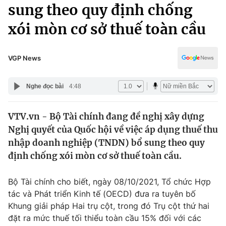
Chính trị
sung theo quy định chống
Truyền hình
xói mòn cơ sở thuế toàn cầu
Văn hóa - Giải trí
Xã hội
Y tế
Đời sống
VGP News
Pháp luật
Công nghệ
Giáo dục
Nghe đọc bài
4:48
Y tế
VTV.vn - Bộ Tài chính đang đề nghị xây dựng
Thế giới
Nghị quyết của Quốc hội về việc áp dụng thuế thu
Tin tức
nhập doanh nghiệp (TNDN) bổ sung theo quy
Kinh tế
định chống xói mòn cơ sở thuế toàn cầu.
Thế giới đó đây
Tài chính
Dữ liệu và đời sống
Câu chuyện quốc tế
Bộ Tài chính cho biết, ngày 08/10/2021, Tổ chức Hợp
Thị trường
tác và Phát triển Kinh tế (OECD) đưa ra tuyên bố
Khung giải pháp Hai trụ cột, trong đó Trụ cột thứ hai
Truyền hình
Góc doanh nghiệp
đặt ra mức thuế tối thiểu toàn cầu 15% đối với các