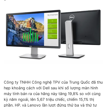
Phim VTV
Giải trí
Hậu trường
Điện ảnh
Đời sống
Nhân vật
Âm nhạc
Du lịch
Khán giả
Giáo dục
Sao
Làm đẹp
Giải sao mai
Tuyển sinh
Công nghệ
Chất lượng cuộc sống
Học trực tuyến
Hitech Công nghệ tương lai
Giao lưu trực tuyến
Sản phẩm
Lịch phát sóng
Thị trường
Công ty TNHH Công nghệ TPV của Trung Quốc đã thu
Tư vấn
hẹp khoảng cách với Dell sau khi số lượng màn hình
Chuyên mục khác
máy tính bán ra của hãng này tăng 19,8% so với cùng
kỳ năm ngoái, lên 5,67 triệu chiếc, chiếm 15,1% thị
Emagazine
Podcast
phần. HP. và Lenovo lần lượt đứng thứ ba và thứ tư