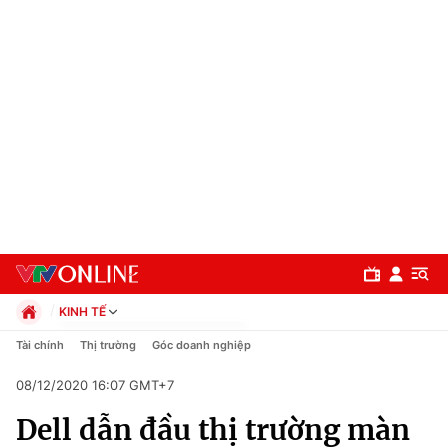
KINH TẾ
Chính trị
Tài chính
Thị trường
Góc doanh nghiệp
Xã hội
08/12/2020 16:07 GMT+7
Pháp luật
Chuyên mục
Kinh tế
Dell dẫn đầu thị trường màn
Thể thao