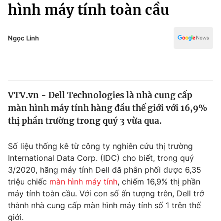
Chính trị
hình máy tính toàn cầu
Truyền hình
Văn hóa - Giải trí
Xã hội
Y tế
Ngọc Linh
Đời sống
Pháp luật
Công nghệ
Giáo dục
Y tế
VTV.vn - Dell Technologies là nhà cung cấp
màn hình máy tính hàng đầu thế giới với 16,9%
Thế giới
thị phần trường trong quý 3 vừa qua.
Tin tức
Kinh tế
Số liệu thống kê từ công ty nghiên cứu thị trường
Thế giới đó đây
International Data Corp. (IDC) cho biết, trong quý
Tài chính
3/2020, hãng máy tính Dell đã phân phối được 6,35
Dữ liệu và đời sống
Câu chuyện quốc tế
triệu chiếc
màn hình máy tính
, chiếm 16,9% thị phần
Thị trường
máy tính toàn cầu. Với con số ấn tượng trên, Dell trở
Truyền hình
thành nhà cung cấp màn hình máy tính số 1 trên thế
Góc doanh nghiệp
giới.