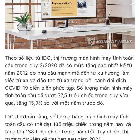
THỜI BÁO VTV
Theo số liệu từ IDC, thị trường màn hình máy tính toàn
Theo dõi báo trên
cầu trong quý 3/2020 đã có mức tăng cao nhất kể từ
năm 2012 do nhu cầu mạnh mẽ đến từ xu hướng làm
Cơ quan chủ quản:
Đài Truyền hình Việt Nam
việc từ xa và đào tạo từ xa trong bối cảnh đại dịch
Cơ quan báo chí:
Thời báo VTV
COVID-19 diễn biến phức tạp. Số lượng màn hình máy
tính toàn cầu đã vượt 37,5 triệu chiếc trong quý vừa
Giấy phép hoạt động báo in và báo điện tử số 483/GP-BTTTT
cấp ngày 29/12/2023
qua, tăng 15,9% so với một năm trước đó.
Tổng Biên tập:
Vũ Thanh Thủy
IDC dự đoán rằng, số lượng hàng màn hình máy tính
Phó Tổng Biên tập:
Nguyễn Thị Mỹ Hạnh, Phạm Quốc Thắng,
toàn cầu có thể đạt 135 triệu chiếc trong năm nay và
Nguyễn Trọng Ninh
tăng lên 138 triệu chiếc trong năm tới. Tuy nhiên, thị
Tổng đài VTV:
024.38 355 931 - 024.38 355 932
trường dự kiến ​​sẽ thu hẹp sau năm 2021.