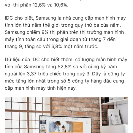
với thị phần 12,6% và 10,6%.
Photo
Infographic
IDC cho biết, Samsung là nhà cung cấp màn hình máy
tính lớn thứ năm thế giới trong quý thứ ba của năm.
Video
Shorts video
Samsung chiếm 9% thị phần trên thị trường màn hình
máy tính toàn cầu trong giai đoạn từ tháng 7 đến
VTV Money
VTV Thể thao
tháng 9, tăng so với 6,8% một năm trước.
Dữ liệu của IDC cho biết thêm, số lượng màn hình máy
VTV Sức khoẻ
Bất động sản
tính của Samsung tăng 52,8% so với cùng kỳ năm
ngoái lên 3,37 triệu chiếc trong quý 3. Đây là công ty
Thị trường 24h
Tấm lòng Việt
mức tăng lớn nhất trong số 5 công ty hàng đầu cung
cấp màn hình máy tính hiện nay.
VTV4
Vươn mình bằng AI
VTV9
VTV8
Liên hệ tòa soạn
English