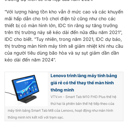
Ðiện thoại Thời báo VTV:
024.66 897 897
Email:
toasoan@vtv.vn
"Với lượng hàng tồn kho vẫn ở mức cao và các khuyến
mãi hấp dẫn cho trò chơi điện tử cũng như cho các
Liên hệ quảng cáo:
024-7300.7108
thiết bị có màn hình lớn, IDC tin rằng sự tăng trưởng
trên thị trường này sẽ kéo dài đến nửa đầu năm 2021",
IDC cho biết. "Tuy nhiên, trong năm 2021, IDC dự báo,
thị trường màn hình máy tính sẽ giảm nhiệt khi nhu cầu
của người tiêu dùng bão hòa và sự sụt giảm dần dần
kéo dài đến năm 2024".
Lenovo trình làng máy tính bảng
giá rẻ có thể thay thế màn hình
thông minh
VTV.vn - Smart Tab M10 FHD Plus thế hệ
® Cấm sao chép dưới mọi hình thức nếu không có sự chấp
thứ hai là phiên bản thế hệ tiếp theo của
thuận bằng văn bản. Ghi rõ nguồn VTV.vn khi phát hành lại
máy tính bảng Smart Tab M8 của Lenovo, hoạt động như màn hình
thông tin từ website này.
thông minh khi kết nối với trạm sạc.