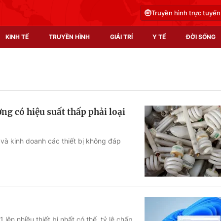
Truyền hình trực tuyến
KINH TẾ
TRUYỀN HÌNH
GIẢI TRÍ
Y TẾ
ĐỜI SỐNG
Pháp luật
Y tế
Truyền hình
Multimedia
ng có hiệu suất thấp phải loại
Phim VTV
Video
Hậu trường
Shorts video
và kinh doanh các thiết bị không đáp
Nhân vật
Podcast
Khán giả
EMagazine
Giải sao mai
Photo
Infographic
ên nhiều thiết bị nhất có thể, tỷ lệ chấp