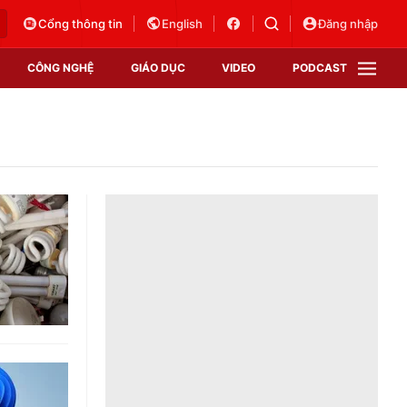
Cổng thông tin
English
Đăng nhập
CÔNG NGHỆ
GIÁO DỤC
VIDEO
PODCAST
VTV Money
VTV Thể thao
VTV Sức khoẻ
Bất động sản
Thị trường 24h
Tấm lòng Việt
Vươn mình bằng AI
VTV4
VTV8
VTV9
Lịch phát sóng
Giao lưu trực tuyến
Sự kiện