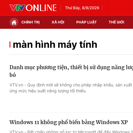
Thứ Bảy, 8/8/2026
CHÍNH TRỊ
XÃ HỘI
PHÁP LUẬT
THẾ GIỚI
Chính trị
Xã hội
màn hình máy tính
Thế giới
Kinh tế
Danh mục phương tiện, thiết bị sử dụng năng lượ
Tin tức
Tài chính
bỏ
Thế giới đó đây
Thị trường
VTV.vn - Quy định mới sẽ không cho phép nhập khẩu, sản xuất 
ứng mức hiệu suất năng lượng tối thiểu.
Câu chuyện quốc tế
Góc doanh nghiệp
Dữ liệu và đời sống
Windows 11 không phổ biến bằng Windows XP
VTV.vn - Bất chấp những nỗ lực từ Microsoft để đẩy Windows 11 l