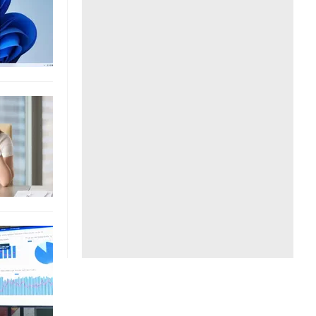
Liên hệ toà soạn
hệ tương lai