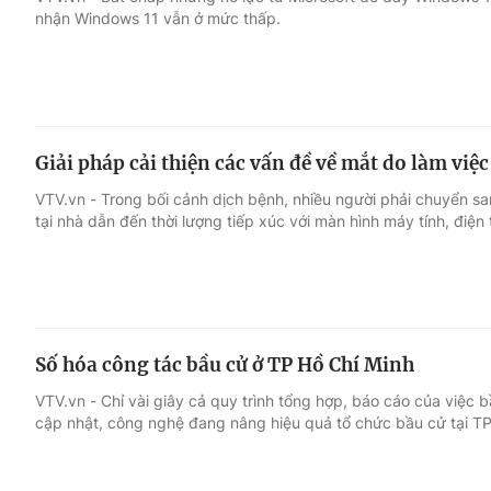
nhận Windows 11 vẫn ở mức thấp.
Giải trí
Đời sống
Điện ảnh
Du lịch
Giải pháp cải thiện các vấn đề về mắt do làm việc
Âm nhạc
Làm đẹp
VTV.vn - Trong bối cảnh dịch bệnh, nhiều người phải chuyển san
tại nhà dẫn đến thời lượng tiếp xúc với màn hình máy tính, điện 
Sao
Chất lượng cuộc sốn
Số hóa công tác bầu cử ở TP Hồ Chí Minh
VTV.vn - Chỉ vài giây cả quy trình tổng hợp, báo cáo của việc b
cập nhật, công nghệ đang nâng hiệu quả tổ chức bầu cử tại TP