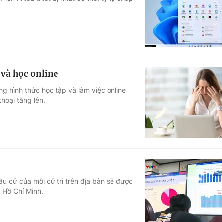
Góc ảnh
Giáo dục
Công nghệ
Tuyển sinh
Hitech Công ng
 và học online
Học trực tuyến
Sản phẩm
g hình thức học tập và làm việc online
thoại tăng lên.
g
Thị trường
Tư vấn
ầu cử của mỗi cử tri trên địa bàn sẽ được
 Hồ Chí Minh.