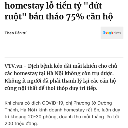
Chính trị
homestay lỗ tiền tỷ "đứt
Truyền hình
ruột" bán tháo 75% căn hộ
Văn hóa - Giải trí
Xã hội
Y tế
Đời sống
Theo Dân trí
Pháp luật
Công nghệ
Giáo dục
Y tế
VTV.vn - Dịch bệnh kéo dài mãi khiến cho chủ
Thế giới
các homestay tại Hà Nội không còn trụ được.
Tin tức
Không ít người đã phải thanh lý lại các căn hộ
Kinh tế
cùng nội thất để thoi thóp duy trì tiếp.
Thế giới đó đây
Tài chính
Dữ liệu và đời sống
Câu chuyện quốc tế
Khi chưa có dịch COVID-19, chị Phương (ở Đường
Thị trường
Thành, Hà Nội) kinh doanh homestay rất ổn, luôn duy
trì khoảng 20-30 phòng, doanh thu mỗi tháng lên tới
Truyền hình
Góc doanh nghiệp
200 triệu đồng.