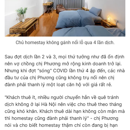
Photo
Infographic
Video
Shorts video
Chủ homestay không gánh nổi lỗ qua 4 lần dịch.
VTV Money
VTV Thể thao
Sau đợt dịch lần 2 và 3, mọi thứ tưởng như đã ổn định
VTV Sức khoẻ
Bất động sản
nên vợ chồng chị Phương mở rộng kinh doanh trở lại.
Nhưng khi đợt "sóng" COVID lần thứ 4 ập đến, các nhà
Thị trường 24h
Tấm lòng Việt
đầu tư của chị Phương cũng không trụ nổi nên chị
đành phải thanh lý một loạt căn hộ với giá rất rẻ.
VTV4
Vươn mình bằng AI
"Khách thuê ít, nhiều người chuyển hẳn về quê tránh
dịch không ở lại Hà Nội nên việc cho thuê theo tháng
VTV9
VTV8
cũng khó khăn. Khách thuê dài hạn không còn mặn mà
thì homestay cũng đành phải thanh lý" - chị Phương
nói và cho biết homestay thậm chí còn đang bị hạn
Liên hệ tòa soạn
English