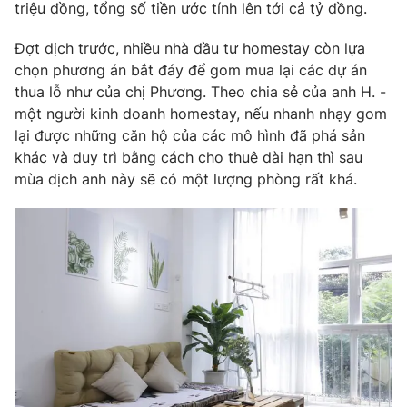
Email:
toasoan@vtv.vn
triệu đồng, tổng số tiền ước tính lên tới cả tỷ đồng.
Liên hệ quảng cáo:
024-7300.7108
Đợt dịch trước, nhiều nhà đầu tư homestay còn lựa
chọn phương án bắt đáy để gom mua lại các dự án
thua lỗ như của chị Phương. Theo chia sẻ của anh H. -
một người kinh doanh homestay, nếu nhanh nhạy gom
lại được những căn hộ của các mô hình đã phá sản
khác và duy trì bằng cách cho thuê dài hạn thì sau
mùa dịch anh này sẽ có một lượng phòng rất khá.
® Cấm sao chép dưới mọi hình thức nếu không có sự chấp
thuận bằng văn bản. Ghi rõ nguồn VTV.vn khi phát hành lại
thông tin từ website này.