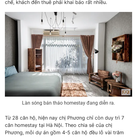
chế, khách đến thuê phải khai báo rất nhiều.
THỜI BÁO VTV
Theo dõi báo trên
Cơ quan chủ quản:
Đài Truyền hình Việt Nam
Cơ quan báo chí:
Thời báo VTV
Giấy phép hoạt động báo in và báo điện tử số 483/GP-BTTTT
cấp ngày 29/12/2023
Tổng Biên tập:
Vũ Thanh Thủy
Làn sóng bán tháo homestay đang diễn ra.
Phó Tổng Biên tập:
Nguyễn Thị Mỹ Hạnh, Phạm Quốc Thắng,
Nguyễn Trọng Ninh
Từ 28 căn hộ, hiện nay chị Phương chỉ còn duy trì 7
Tổng đài VTV:
024.38 355 931 - 024.38 355 932
căn homestay tại Hà Nội. Theo chia sẻ của chị
Ðiện thoại Thời báo VTV:
024.66 897 897
Phương, mỗi dự án gồm 4-5 căn hộ đều lỗ vài trăm