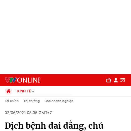
KINH TẾ
Chính trị
Tài chính
Thị trường
Góc doanh nghiệp
Xã hội
02/06/2021 08:35 GMT+7
Pháp luật
Chuyên mục
Kinh tế
Dịch bệnh dai dẳng, chủ
Thể thao