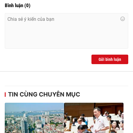
Bình luận
(
0
)
Gửi bình luận
TIN CÙNG CHUYÊN MỤC