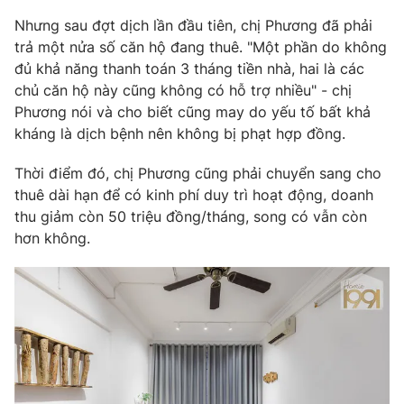
Phim VTV
Giải trí
Nhưng sau đợt dịch lần đầu tiên, chị Phương đã phải
Hậu trường
trả một nửa số căn hộ đang thuê. "Một phần do không
Điện ảnh
đủ khả năng thanh toán 3 tháng tiền nhà, hai là các
Đời sống
Nhân vật
chủ căn hộ này cũng không có hỗ trợ nhiều" - chị
Âm nhạc
Du lịch
Phương nói và cho biết cũng may do yếu tố bất khả
Khán giả
Giáo dục
Sao
kháng là dịch bệnh nên không bị phạt hợp đồng.
Làm đẹp
Giải sao mai
Tuyển sinh
Thời điểm đó, chị Phương cũng phải chuyển sang cho
Công nghệ
Chất lượng cuộc sống
thuê dài hạn để có kinh phí duy trì hoạt động, doanh
Học trực tuyến
Hitech Công nghệ tương lai
thu giảm còn 50 triệu đồng/tháng, song có vẫn còn
Giao lưu trực tuyến
hơn không.
Sản phẩm
Lịch phát sóng
Thị trường
Tư vấn
Chuyên mục khác
Emagazine
Podcast