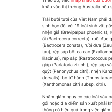
Theo đó, việc
nhập khẩu quả bưởi 
khẩu vào thị trường Australia nếu
Trái bưởi tươi của Việt Nam phải đ
sinh học đối với 19 loài sinh vật gâ
nhện giả (Brevipalpus phoenicis), 
ổi (Bactrocera correcta), ruồi đục
(Bactrocera zonata), ruồi dưa (Ze
tau), rệp sáp bột ca cao (Exallomo
lilacinus), rệp sáp (Rastrococcus p
giáp (Parlatoria ziziphi), rệp sá
quýt (Panonychus citri), nhện Kanz
dorsalis), bọ trĩ hành (Thrips taba
(Xanthomonas citri subsp. citri).
Nhằm giảm nguy cơ các loài sâu bện
gói hoặc địa điểm sản xuất phải k
thống có hiệu quả trong việc giảm t