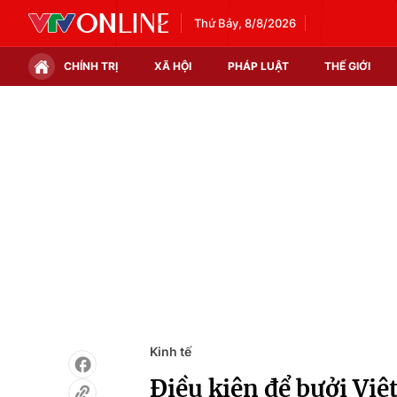
Thứ Bảy, 8/8/2026
CHÍNH TRỊ
XÃ HỘI
PHÁP LUẬT
THẾ GIỚI
Chính trị
Xã hội
Thế giới
Kinh tế
Tin tức
Tài chính
Thế giới đó đây
Thị trường
Câu chuyện quốc tế
Góc doanh nghiệp
Dữ liệu và đời sống
Kinh tế
Điều kiện để bưởi Vi