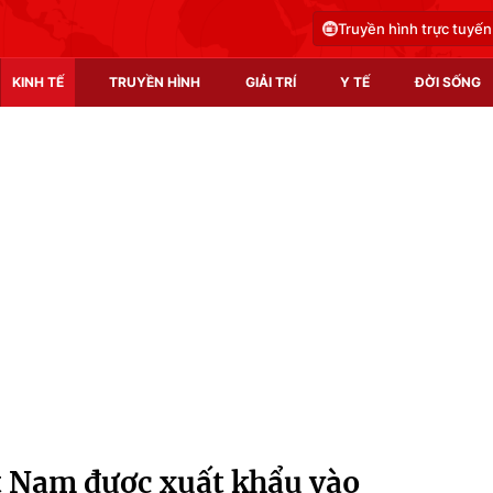
Truyền hình trực tuyến
KINH TẾ
TRUYỀN HÌNH
GIẢI TRÍ
Y TẾ
ĐỜI SỐNG
Pháp luật
Y tế
Truyền hình
Multimedia
Phim VTV
Video
Hậu trường
Shorts video
Nhân vật
Podcast
Khán giả
EMagazine
Giải sao mai
Photo
ệt Nam được xuất khẩu vào
Infographic