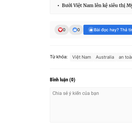
Bưởi Việt Nam lên kệ siêu thị M
0
0
Bài đọc hay? Thả t
Từ khóa:
Việt Nam
Australia
an toà
Bình luận
(
0
)