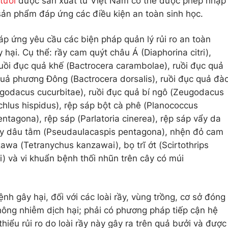
tươi
được sản xuất từ Việt Nam có thể được phép nhập
 sản phẩm đáp ứng các điều kiện an toàn sinh học.
áp ứng yêu cầu các biện pháp quản lý rủi ro an toàn
y hại. Cụ thể: rầy cam quýt châu Á (Diaphorina citri),
ruồi đục quả khế (Bactrocera carambolae), ruồi đục quả
 quả phương Đông (Bactrocera dorsalis), ruồi đục quả đà
ugodacus cucurbitae), ruồi đục quả bí ngô (Zeugodacus
chlus hispidus), rệp sáp bột cà phê (Planococcus
entagona), rệp sáp (Parlatoria cinerea), rệp sáp vẩy da
p vảy dâu tằm (Pseudaulacaspis pentagona), nhện đỏ cam
awa (Tetranychus kanzawai), bọ trĩ ớt (Scirtothrips
ci) và vi khuẩn bệnh thối nhũn trên cây có múi
h gây hại, đối với các loài rầy, vùng trồng, cơ sở đóng
hông nhiễm dịch hại; phải có phương pháp tiếp cận hệ
hiểu rủi ro do loài rầy này gây ra trên quả bưởi và được