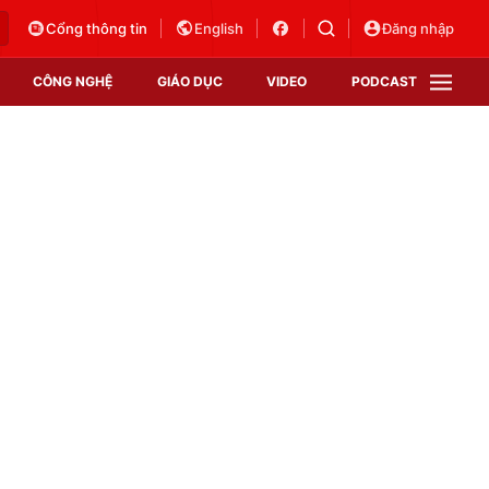
Cổng thông tin
English
Đăng nhập
CÔNG NGHỆ
GIÁO DỤC
VIDEO
PODCAST
VTV Money
VTV Thể thao
VTV Sức khoẻ
Bất động sản
Thị trường 24h
Tấm lòng Việt
Vươn mình bằng AI
VTV4
VTV8
VTV9
Lịch phát sóng
Giao lưu trực tuyến
Sự kiện