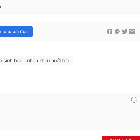
ỹ
im cho bài đọc
n sinh học
nhập khẩu bưởi tươi