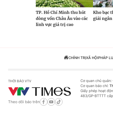
TP. Hồ Chí Minh thu hút
Kho bạc t
dòng vốn Châu Âu vào các
giải ngân
lĩnh vực giá trị cao
CHÍNH TRỊ
XÃ HỘI
PHÁP L
Cơ quan chủ quản:
THỜI BÁO VTV
Cơ quan báo chí:
T
Giấy phép hoạt độn
483/GP-BTTTT cấp
Theo dõi báo trên