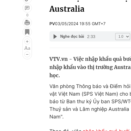
Australia
0
PV
03/05/2024 19:55 GMT+7
Giải trí
Đời sống
2:33
Nghe đọc bài
Điện ảnh
Du lịch
Âm nhạc
Làm đẹp
VTV.vn - Việc nhập khẩu quả bưở
Sao
Chất lượng cuộc sốn
nhập khẩu vào thị trường Austra
học.
Văn phòng Thông báo và Điểm hỏi đ
vật Việt Nam (SPS Việt Nam) cho 
báo từ Ban thư ký Ủy ban SPS/WT
Thuỷ sản và Lâm nghiệp Australia v
Nam".