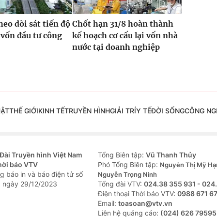
heo dõi sát tiến độ
Chốt hạn 31/8 hoàn thành
 vốn đầu tư công
kế hoạch cơ cấu lại vốn nhà
nước tại doanh nghiệp
UẬT
THẾ GIỚI
KINH TẾ
TRUYỀN HÌNH
GIẢI TRÍ
Y TẾ
ĐỜI SỐNG
CÔNG NG
Đài Truyền hình Việt Nam
Tổng Biên tập:
Vũ Thanh Thủy
hời báo VTV
Phó Tổng Biên tập:
Nguyễn Thị Mỹ Hạ
g báo in và báo điện tử số
Nguyễn Trọng Ninh
 ngày 29/12/2023
Tổng đài VTV:
024.38 355 931 - 024
Ðiện thoại Thời báo VTV:
0988 671 6
Email:
toasoan@vtv.vn
Liên hệ quảng cáo:
(024) 626 79595