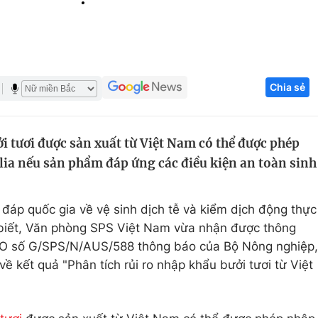
Góc ảnh
Giáo dục
Công nghệ
Chia sẻ
Tuyển sinh
Hitech Công ng
Học trực tuyến
Sản phẩm
i tươi được sản xuất từ Việt Nam có thể được phép
g
Thị trường
lia nếu sản phẩm đáp ứng các điều kiện an toàn sinh
Tư vấn
áp quốc gia về vệ sinh dịch tễ và kiểm dịch động thực
biết, Văn phòng SPS Việt Nam vừa nhận được thông
O số G/SPS/N/AUS/588 thông báo của Bộ Nông nghiệp,
ề kết quả "Phân tích rủi ro nhập khẩu bưởi tươi từ Việt