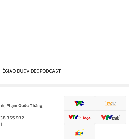
HỆ
GIÁO DỤC
VIDEO
PODCAST
nh, Phạm Quốc Thắng,
.38 355 932
71