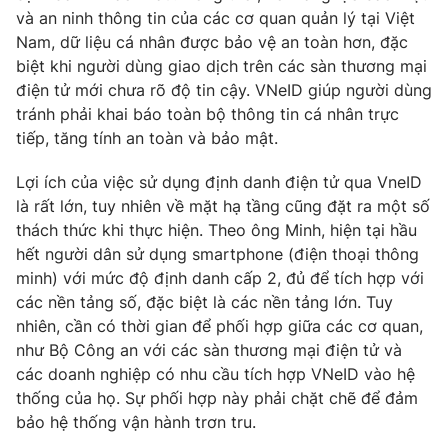
Email:
toasoan@vtv.vn
và an ninh thông tin của các cơ quan quản lý tại Việt
Liên hệ quảng cáo:
024-7300.7108
Nam, dữ liệu cá nhân được bảo vệ an toàn hơn, đặc
biệt khi người dùng giao dịch trên các sàn thương mại
điện tử mới chưa rõ độ tin cậy. VNeID giúp người dùng
tránh phải khai báo toàn bộ thông tin cá nhân trực
tiếp, tăng tính an toàn và bảo mật.
Lợi ích của việc sử dụng định danh điện tử qua VneID
là rất lớn, tuy nhiên về mặt hạ tầng cũng đặt ra một số
thách thức khi thực hiện. Theo ông Minh, hiện tại hầu
hết người dân sử dụng smartphone (điện thoại thông
minh) với mức độ định danh cấp 2, đủ để tích hợp với
các nền tảng số, đặc biệt là các nền tảng lớn. Tuy
® Cấm sao chép dưới mọi hình thức nếu không có sự chấp
nhiên, cần có thời gian để phối hợp giữa các cơ quan,
thuận bằng văn bản. Ghi rõ nguồn VTV.vn khi phát hành lại
như Bộ Công an với các sàn thương mại điện tử và
thông tin từ website này.
các doanh nghiệp có nhu cầu tích hợp VNeID vào hệ
thống của họ. Sự phối hợp này phải chặt chẽ để đảm
bảo hệ thống vận hành trơn tru.