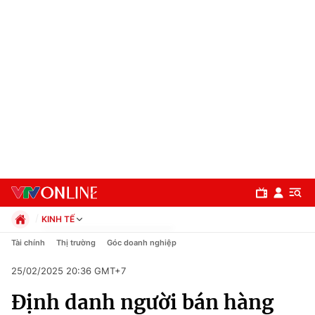
KINH TẾ
Chính trị
Tài chính
Thị trường
Góc doanh nghiệp
Xã hội
25/02/2025 20:36 GMT+7
Pháp luật
Chuyên mục
Kinh tế
Định danh người bán hàng
Thể thao