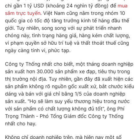
Phim VTV
chi gần 1 tỷ USD (khoảng 24 nghìn tỷ đồng) để
mua
Giải trí
sắm trực tuyến
. Việt Nam cũng nằm trong nhóm 10
Hậu trường
Điện ảnh
quốc gia có tốc độ tăng trưởng kinh tế hàng đầu thế
Đời sống
Nhân vật
giới. Tuy nhiên, song song với sự phát triển nhanh
Âm nhạc
chóng này, tình trạng hàng giả, hàng kém chất lượng,
Du lịch
Khán giả
Giáo dục
vi phạm quyền sở hữu trí tuệ và thất thoát thuế cũng
Sao
Làm đẹp
ngày càng tinh vi, phức tạp.
Giải sao mai
Tuyển sinh
Công nghệ
Chất lượng cuộc sống
Công ty Thống nhất cho biết, một tháng doanh nghiệp
Học trực tuyến
sản xuất hơn 30.000 sản phẩm xe đạp, tiêu thụ trong
Hitech Công nghệ tương lai
Giao lưu trực tuyến
thị trường nội địa. Tuy nhiên, gần đây đã xuất hiện các
Sản phẩm
sản phẩm không rõ nguồn gốc xuất xứ, bắt chước kiểu
dáng và bán với giá chỉ bằng 1/5 của doanh nghiệp
Lịch phát sóng
Thị trường
sản xuất. "Họ sẽ làm suy yếu thương hiệu trong nước
với sản phẩm có chất lượng không đủ tốt", ông Phí
Tư vấn
Trọng Thành - Phó Tổng Giám đốc Công ty Thống
Chuyên mục khác
nhất cho hay.
Emagazine
Podcast
Không chỉ doanh nghiệp trên, mà hiện nay một số