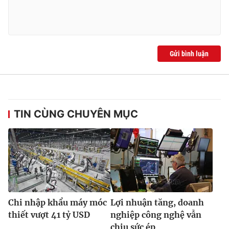
Gửi bình luận
TIN CÙNG CHUYÊN MỤC
Chi nhập khẩu máy móc
Lợi nhuận tăng, doanh
thiết vượt 41 tỷ USD
nghiệp công nghệ vẫn
chịu sức ép