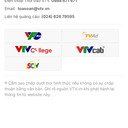
Ðiện thoại Thời báo VTV:
0988 671 671
Email:
toasoan@vtv.vn
Liên hệ quảng cáo:
(024) 626 79595
® Cấm sao chép dưới mọi hình thức nếu không có sự chấp
thuận bằng văn bản. Ghi rõ nguồn VTV.vn khi phát hành lại
thông tin từ website này.