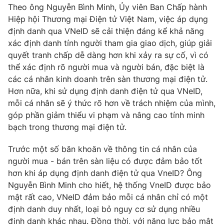
Theo ông Nguyễn Bình Minh, Ủy viên Ban Chấp hành
Hiệp hội Thương mại Điện tử Việt Nam, việc áp dụng
định danh qua VNeID sẽ cải thiện đáng kể khả năng
xác định danh tính người tham gia giao dịch, giúp giải
THỜI BÁO VTV
quyết tranh chấp dễ dàng hơn khi xảy ra sự cố, vì có
thể xác định rõ người mua và người bán, đặc biệt là
Theo dõi báo trên
các cá nhân kinh doanh trên sàn thương mại điện tử.
Hơn nữa, khi sử dụng định danh điện tử qua VNeID,
mỗi cá nhân sẽ ý thức rõ hơn về trách nhiệm của mình,
Cơ quan chủ quản:
Đài Truyền hình Việt Nam
góp phần giảm thiểu vi phạm và nâng cao tính minh
Cơ quan báo chí:
Thời báo VTV
bạch trong thương mại điện tử.
Giấy phép hoạt động báo in và báo điện tử số 483/GP-BTTTT
cấp ngày 29/12/2023
Trước một số băn khoăn về thông tin cá nhân của
Tổng Biên tập:
Vũ Thanh Thủy
người mua - bán trên sàn liệu có được đảm bảo tốt
hơn khi áp dụng định danh điện tử qua VneID? Ông
Phó Tổng Biên tập:
Nguyễn Thị Mỹ Hạnh, Phạm Quốc Thắng,
Nguyễn Trọng Ninh
Nguyễn Bình Minh cho hiết, hệ thống VneID được bảo
mật rất cao, VNeID đảm bảo mỗi cá nhân chỉ có một
Tổng đài VTV:
024.38 355 931 - 024.38 355 932
định danh duy nhất, loại bỏ nguy cơ sử dụng nhiều
Ðiện thoại Thời báo VTV:
024.66 897 897
định danh khác nhau. Đồng thời, với năng lực bảo mật