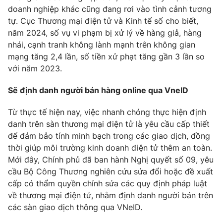
doanh nghiệp khác cũng đang rơi vào tình cảnh tương
Photo
Infographic
tự. Cục Thương mại điện tử và Kinh tế số cho biết,
năm 2024, số vụ vi phạm bị xử lý về hàng giả, hàng
Video
nhái, cạnh tranh không lành mạnh trên không gian
Shorts video
mạng tăng 2,4 lần, số tiền xử phạt tăng gần 3 lần so
với năm 2023.
VTV Money
VTV Thể thao
Sẽ định danh người bán hàng online qua VneID
VTV Sức khoẻ
Bất động sản
Từ thực tế hiện nay, việc nhanh chóng thực hiện định
danh trên sàn thương mại điện tử là yêu cầu cấp thiết
Thị trường 24h
Tấm lòng Việt
để đảm bảo tính minh bạch trong các giao dịch, đồng
thời giúp môi trường kinh doanh điện tử thêm an toàn.
VTV4
Mới đây, Chính phủ đã ban hành Nghị quyết số 09, yêu
Vươn mình bằng AI
cầu Bộ Công Thương nghiên cứu sửa đổi hoặc đề xuất
cấp có thẩm quyền chỉnh sửa các quy định pháp luật
VTV9
VTV8
về thương mại điện tử, nhằm định danh người bán trên
các sàn giao dịch thông qua VNeID.
Liên hệ tòa soạn
English