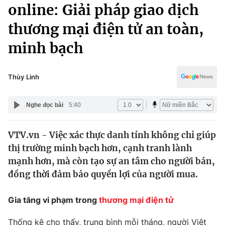
Chính trị
online: Giải pháp giao dịch
Truyền hình
thương mại điện tử an toàn,
Văn hóa - Giải trí
Xã hội
Y tế
minh bạch
Đời sống
Pháp luật
Công nghệ
Giáo dục
Thùy Linh
Y tế
Nghe đọc bài
5:40
Thế giới
VTV.vn - Việc xác thực danh tính không chỉ giúp
Tin tức
thị trường minh bạch hơn, cạnh tranh lành
Kinh tế
Thế giới đó đây
mạnh hơn, mà còn tạo sự an tâm cho người bán,
Tài chính
đồng thời đảm bảo quyền lợi của người mua.
Dữ liệu và đời sống
Câu chuyện quốc tế
Thị trường
Gia tăng vi phạm trong
thương mại điện tử
Truyền hình
Góc doanh nghiệp
Thống kê cho thấy, trung bình mỗi tháng, người Việt