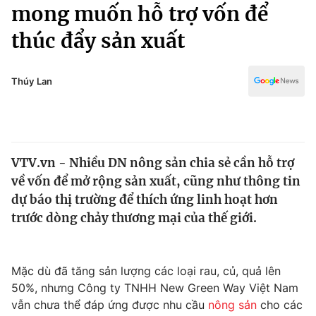
Chính trị
mong muốn hỗ trợ vốn để
Truyền hình
thúc đẩy sản xuất
Văn hóa - Giải trí
Xã hội
Y tế
Đời sống
Thúy Lan
Pháp luật
Công nghệ
Giáo dục
Y tế
VTV.vn - Nhiều DN nông sản chia sẻ cần hỗ trợ
Thế giới
về vốn để mở rộng sản xuất, cũng như thông tin
Tin tức
dự báo thị trường để thích ứng linh hoạt hơn
Kinh tế
trước dòng chảy thương mại của thế giới.
Thế giới đó đây
Tài chính
Dữ liệu và đời sống
Câu chuyện quốc tế
Thị trường
Mặc dù đã tăng sản lượng các loại rau, củ, quả lên
50%, nhưng Công ty TNHH New Green Way Việt Nam
Truyền hình
Góc doanh nghiệp
vẫn chưa thể đáp ứng được nhu cầu
nông sản
cho các