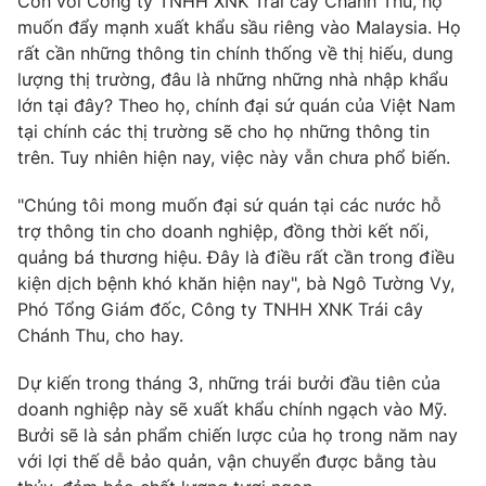
Còn với Công ty TNHH XNK Trái cây Chánh Thu, họ
muốn đẩy mạnh xuất khẩu sầu riêng vào Malaysia. Họ
rất cần những thông tin chính thống về thị hiếu, dung
lượng thị trường, đâu là những những nhà nhập khẩu
THỜI BÁO VTV
lớn tại đây? Theo họ, chính đại sứ quán của Việt Nam
tại chính các thị trường sẽ cho họ những thông tin
trên. Tuy nhiên hiện nay, việc này vẫn chưa phổ biến.
"Chúng tôi mong muốn đại sứ quán tại các nước hỗ
Theo dõi báo trên
trợ thông tin cho doanh nghiệp, đồng thời kết nối,
quảng bá thương hiệu. Đây là điều rất cần trong điều
Cơ quan chủ quản:
Đài Truyền hình Việt Nam
kiện dịch bệnh khó khăn hiện nay", bà Ngô Tường Vy,
Cơ quan báo chí:
Thời báo VTV
Phó Tổng Giám đốc, Công ty TNHH XNK Trái cây
Giấy phép hoạt động báo in và báo điện tử số 483/GP-BTTTT
Chánh Thu, cho hay.
cấp ngày 29/12/2023
Dự kiến trong tháng 3, những trái bưởi đầu tiên của
Tổng Biên tập:
Vũ Thanh Thủy
doanh nghiệp này sẽ xuất khẩu chính ngạch vào Mỹ.
Phó Tổng Biên tập:
Nguyễn Thị Mỹ Hạnh, Phạm Quốc Thắng,
Bưởi sẽ là sản phẩm chiến lược của họ trong năm nay
Nguyễn Trọng Ninh
với lợi thế dễ bảo quản, vận chuyển được bằng tàu
Tổng đài VTV:
024.38 355 931 - 024.38 355 932