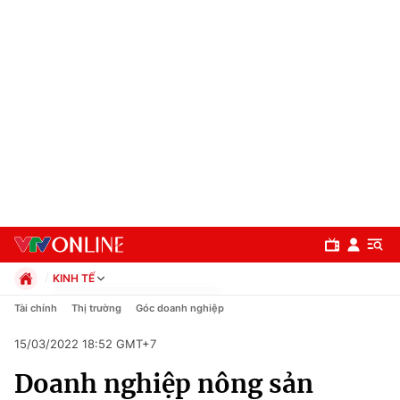
KINH TẾ
Chính trị
Tài chính
Thị trường
Góc doanh nghiệp
Xã hội
15/03/2022 18:52 GMT+7
Pháp luật
Chuyên mục
Kinh tế
Doanh nghiệp nông sản
Thể thao