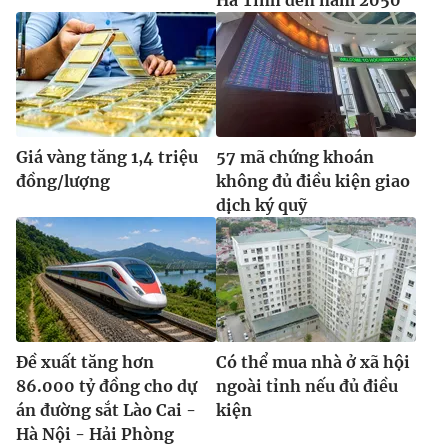
Giá vàng tăng 1,4 triệu
57 mã chứng khoán
đồng/lượng
không đủ điều kiện giao
dịch ký quỹ
Đề xuất tăng hơn
Có thể mua nhà ở xã hội
86.000 tỷ đồng cho dự
ngoài tỉnh nếu đủ điều
án đường sắt Lào Cai -
kiện
Hà Nội - Hải Phòng