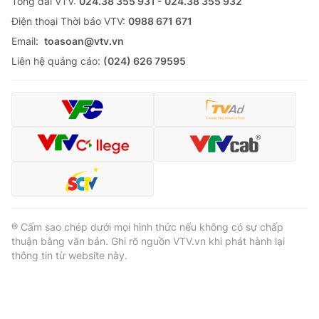
Tổng đài VTV:
024.38 355 931 - 024.38 355 932
Ðiện thoại Thời báo VTV:
0988 671 671
Email:
toasoan@vtv.vn
Liên hệ quảng cáo:
(024) 626 79595
® Cấm sao chép dưới mọi hình thức nếu không có sự chấp
thuận bằng văn bản. Ghi rõ nguồn VTV.vn khi phát hành lại
thông tin từ website này.