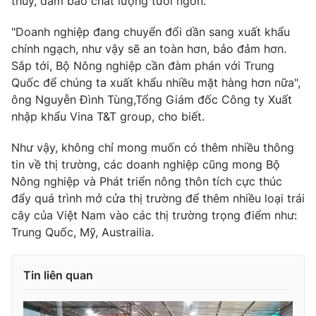
thủy, đảm bảo chất lượng tươi ngon.
Ðiện thoại Thời báo VTV:
024.66 897 897
Email:
toasoan@vtv.vn
"Doanh nghiệp đang chuyển đổi dần sang xuất khẩu
Liên hệ quảng cáo:
024-7300.7108
chính ngạch, như vậy sẽ an toàn hơn, bảo đảm hơn.
Sắp tới, Bộ Nông nghiệp cần đàm phán với Trung
Quốc để chúng ta xuất khẩu nhiều mặt hàng hơn nữa",
ông Nguyễn Đình Tùng,Tổng Giám đốc Công ty Xuất
nhập khẩu Vina T&T group, cho biết.
Như vậy, không chỉ mong muốn có thêm nhiều thông
tin về thị trường, các doanh nghiệp cũng mong Bộ
Nông nghiệp và Phát triển nông thôn tích cực thúc
đẩy quá trình mở cửa thị trường để thêm nhiều loại trái
cây của Việt Nam vào các thị trường trọng điểm như:
Trung Quốc, Mỹ, Austrailia.
® Cấm sao chép dưới mọi hình thức nếu không có sự chấp
thuận bằng văn bản. Ghi rõ nguồn VTV.vn khi phát hành lại
thông tin từ website này.
Tin liên quan