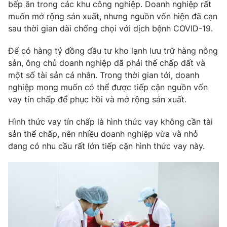
Phim VTV
bếp ăn trong các khu công nghiệp. Doanh nghiệp rất
Giải trí
muốn mở rộng sản xuất, nhưng nguồn vốn hiện đã cạn
Hậu trường
sau thời gian dài chống chọi với dịch bệnh COVID-19.
Điện ảnh
Đời sống
Nhân vật
Để có hàng tỷ đồng đầu tư kho lạnh lưu trữ hàng nông
Âm nhạc
Du lịch
sản, ông chủ doanh nghiệp đã phải thế chấp đất và
Khán giả
Giáo dục
Sao
một số tài sản cá nhân. Trong thời gian tới, doanh
Làm đẹp
Giải sao mai
nghiệp mong muốn có thể được tiếp cận nguồn vốn
Tuyển sinh
Công nghệ
vay tín chấp để phục hồi và mở rộng sản xuất.
Chất lượng cuộc sống
Học trực tuyến
Hitech Công nghệ tương lai
Hình thức vay tín chấp là hình thức vay không cần tài
Giao lưu trực tuyến
sản thế chấp, nên nhiều doanh nghiệp vừa và nhỏ
Sản phẩm
đang có nhu cầu rất lớn tiếp cận hình thức vay này.
Lịch phát sóng
Thị trường
Tư vấn
Chuyên mục khác
Emagazine
Podcast