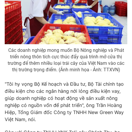
Photo
Infographic
Video
Shorts video
VTV Money
VTV Thể thao
Các doanh nghiệp mong muốn Bộ Nông nghiệp và Phát
triển nông thôn tích cực thúc đẩy quá trình mở cửa thị
VTV Sức khoẻ
Bất động sản
trường để thêm nhiều loại trái cây của Việt Nam vào các
thị trường trọng điểm. (Ảnh minh họa - Ảnh: TTXVN)
Thị trường 24h
Tấm lòng Việt
"Tôi hy vọng Bộ Kế hoạch và Đầu tư, Bộ Tài chính tạo
điều kiện cho các ngân hàng nới lỏng điều kiện vay,
VTV4
Vươn mình bằng AI
giúp doanh nghiệp có hoạt động về sản xuất nông
nghiệp có nguồn vốn để phát triển", ông Trần Hoàng
VTV9
VTV8
Hiệp, Tổng Giám đốc Công ty TNHH New Green Way
Việt Nam, nói.
Liên hệ tòa soạn
English