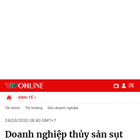
KINH TẾ
Chính trị
Tài chính
Thị trường
Góc doanh nghiệp
Xã hội
24/03/2020 08:40 GMT+7
Pháp luật
Chuyên mục
Kinh tế
Doanh nghiệp thủy sản sụt
Thể thao