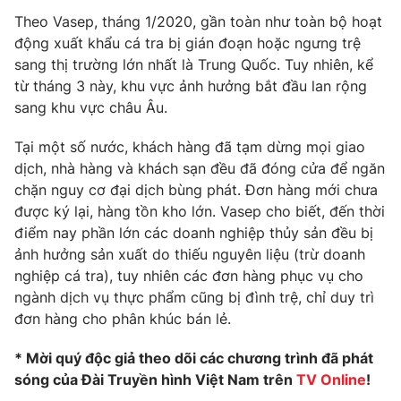
Phim VTV
Giải trí
Theo Vasep, tháng 1/2020, gần toàn như toàn bộ hoạt
Hậu trường
động xuất khẩu cá tra bị gián đoạn hoặc ngưng trệ
Điện ảnh
sang thị trường lớn nhất là Trung Quốc. Tuy nhiên, kể
Đời sống
Nhân vật
từ tháng 3 này, khu vực ảnh hưởng bắt đầu lan rộng
Âm nhạc
sang khu vực châu Âu.
Du lịch
Khán giả
Giáo dục
Sao
Làm đẹp
Tại một số nước, khách hàng đã tạm dừng mọi giao
Giải sao mai
Tuyển sinh
dịch, nhà hàng và khách sạn đều đã đóng cửa để ngăn
Công nghệ
Chất lượng cuộc sống
chặn nguy cơ đại dịch bùng phát. Đơn hàng mới chưa
Học trực tuyến
được ký lại, hàng tồn kho lớn. Vasep cho biết, đến thời
Hitech Công nghệ tương lai
Giao lưu trực tuyến
điểm nay phần lớn các doanh nghiệp thủy sản đều bị
Sản phẩm
ảnh hưởng sản xuất do thiếu nguyên liệu (trừ doanh
nghiệp cá tra), tuy nhiên các đơn hàng phục vụ cho
Lịch phát sóng
Thị trường
ngành dịch vụ thực phẩm cũng bị đình trệ, chỉ duy trì
đơn hàng cho phân khúc bán lẻ.
Tư vấn
Chuyên mục khác
* Mời quý độc giả theo dõi các chương trình đã phát
Emagazine
Podcast
sóng của Đài Truyền hình Việt Nam trên
TV Online
!