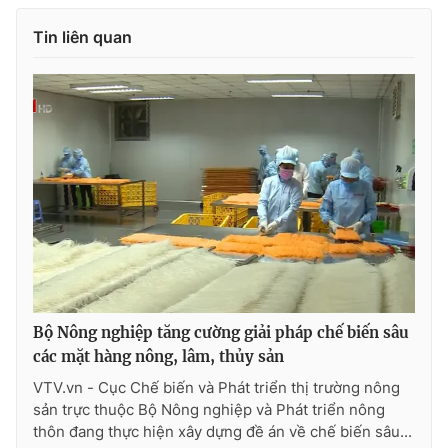
Photo
Infographic
Tin liên quan
Video
Shorts video
VTV Money
VTV Thể thao
VTV Sức khoẻ
Bất động sản
Thị trường 24h
Tấm lòng Việt
VTV4
Vươn mình bằng AI
Bộ Nông nghiệp tăng cường giải pháp chế biến sâu
các mặt hàng nông, lâm, thủy sản
VTV9
VTV8
VTV.vn - Cục Chế biến và Phát triển thị trường nông
sản trực thuộc Bộ Nông nghiệp và Phát triển nông
thôn đang thực hiện xây dựng đề án về chế biến sâu...
Liên hệ tòa soạn
English