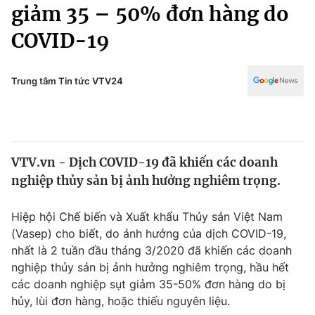
Chính trị
giảm 35 – 50% đơn hàng do
Truyền hình
COVID-19
Văn hóa - Giải trí
Xã hội
Y tế
Đời sống
Trung tâm Tin tức VTV24
Pháp luật
Công nghệ
Giáo dục
Y tế
VTV.vn - Dịch COVID-19 đã khiến các doanh
Thế giới
nghiệp thủy sản bị ảnh hưởng nghiêm trọng.
Tin tức
Kinh tế
Hiệp hội Chế biến và Xuất khẩu Thủy sản Việt Nam
Thế giới đó đây
(Vasep) cho biết, do ảnh hưởng của dịch COVID-19,
Tài chính
Dữ liệu và đời sống
nhất là 2 tuần đầu tháng 3/2020 đã khiến các doanh
Câu chuyện quốc tế
Thị trường
nghiệp thủy sản bị ảnh hưởng nghiêm trọng, hầu hết
các doanh nghiệp sụt giảm 35-50% đơn hàng do bị
Truyền hình
Góc doanh nghiệp
hủy, lùi đơn hàng, hoặc thiếu nguyên liệu.