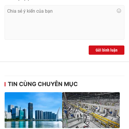
Ðiện thoại Thời báo VTV:
024.66 897 897
Email:
toasoan@vtv.vn
Liên hệ quảng cáo:
024-7300.7108
Gửi bình luận
TIN CÙNG CHUYÊN MỤC
® Cấm sao chép dưới mọi hình thức nếu không có sự chấp
thuận bằng văn bản. Ghi rõ nguồn VTV.vn khi phát hành lại
thông tin từ website này.