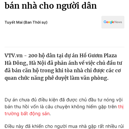
Chính trị
bán nhà cho người dân
Truyền hình
Văn hóa - Giải trí
Xã hội
Y tế
Tuyết Mai (Ban Thời sự)
Đời sống
Pháp luật
Công nghệ
Giáo dục
Y tế
VTV.vn - 200 hộ dân tại dự án Hồ Gươm Plaza
Hà Đông, Hà Nội đã phản ánh về việc chủ đầu tư
Thế giới
đã bán căn hộ trong khi tòa nhà chỉ được các cơ
quan chức năng phê duyệt làm văn phòng.
Tin tức
Kinh tế
Thế giới đó đây
Tài chính
Dự án chưa đủ điều kiện đã được chủ đầu tư nóng vội
Dữ liệu và đời sống
Câu chuyện quốc tế
bán thu hồi vốn là câu chuyện không hiếm gặp trên
thị
Thị trường
trường bất động sản
.
Truyền hình
Góc doanh nghiệp
Điều này đã khiến cho người mua nhà gặp rất nhiều rủi