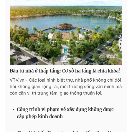
Ðiện thoại Thời báo VTV:
024.66 897 897
Email:
toasoan@vtv.vn
Liên hệ quảng cáo:
024-7300.7108
Đầu tư nhà ở thấp tầng: Cơ sở hạ tầng là chìa khóa!
VTV.vn - Các loại hình biệt thự, nhà phố không chỉ đòi
hỏi không gian rộng rãi, môi trường sống văn minh mà
còn cần vị trí trung tâm, giao thông thuận lợi.
® Cấm sao chép dưới mọi hình thức nếu không có sự chấp
thuận bằng văn bản. Ghi rõ nguồn VTV.vn khi phát hành lại
Công trình vi phạm về xây dựng không được
thông tin từ website này.
cấp phép kinh doanh