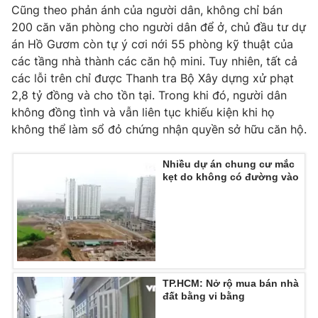
Cũng theo phản ánh của người dân, không chỉ bán
Photo
Infographic
200 căn văn phòng cho người dân để ở, chủ đầu tư dự
án Hồ Gươm còn tự ý cơi nới 55 phòng kỹ thuật của
các tầng nhà thành các căn hộ mini. Tuy nhiên, tất cả
Video
Shorts video
các lỗi trên chỉ được Thanh tra Bộ Xây dựng xử phạt
2,8 tỷ đồng và cho tồn tại. Trong khi đó, người dân
VTV Money
VTV Thể thao
không đồng tình và vẫn liên tục khiếu kiện khi họ
không thể làm sổ đỏ chứng nhận quyền sở hữu căn hộ.
VTV Sức khoẻ
Bất động sản
Nhiều dự án chung cư mắc
kẹt do không có đường vào
Thị trường 24h
Tấm lòng Việt
VTV4
Vươn mình bằng AI
VTV9
VTV8
TP.HCM: Nở rộ mua bán nhà
đất bằng vi bằng
Liên hệ tòa soạn
English