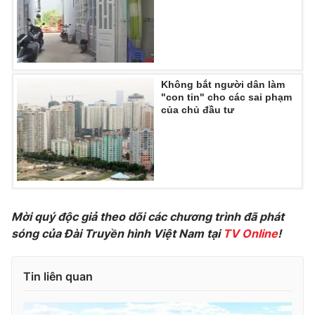
THỜI BÁO VTV
Không bắt người dân làm
"con tin" cho các sai phạm
của chủ đầu tư
Theo dõi báo trên
Cơ quan chủ quản:
Đài Truyền hình Việt Nam
Cơ quan báo chí:
Thời báo VTV
Giấy phép hoạt động báo in và báo điện tử số 483/GP-BTTTT
Mời quý độc giả theo dõi các chương trình đã phát
cấp ngày 29/12/2023
sóng của Đài Truyền hình Việt Nam tại
TV Online
!
Tổng Biên tập:
Vũ Thanh Thủy
Phó Tổng Biên tập:
Nguyễn Thị Mỹ Hạnh, Phạm Quốc Thắng,
Tin liên quan
Nguyễn Trọng Ninh
Tổng đài VTV:
024.38 355 931 - 024.38 355 932