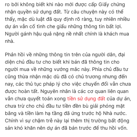
Phim VTV
ro bởi không biết khi nào mới được cấp Giấy chứng
Giải trí
nhận quyền sử dụng đất. Từ câu chuyện này có thể
Hậu trường
thấy, mặc dù luật đã quy định rõ ràng, tuy nhiên nhiều
Điện ảnh
Đời sống
Nhân vật
dự án vẫn cố tình che giấu những thông tin bất lợi.
Âm nhạc
Người gánh hậu quả nặng nề nhất chính là khách mua
Du lịch
Khán giả
nhà.
Giáo dục
Sao
Làm đẹp
Giải sao mai
Phản hồi về những thông tin trên của người dân, đại
Tuyển sinh
Công nghệ
Chất lượng cuộc sống
diện chủ đầu tư cho biết khi bán đã thông tin cho
Học trực tuyến
người mua về những vướng mắc này. Phía chủ đầu tư
Hitech Công nghệ tương lai
cũng thừa nhận mặc dù đã có chủ trương nhưng đến
Giao lưu trực tuyến
nay, các thủ tục pháp lý cho việc chuyển đổi vẫn chưa
Sản phẩm
được hoàn tất. Nguyên nhân là các cơ quan liên quan
Lịch phát sóng
Thị trường
vẫn chưa quyết toán xong
tiền sử dụng đất
của dự án,
chưa trừ cho chủ đầu tư tiền đền bù giải phóng mặt
Tư vấn
bằng và tiền làm hạ tầng đã ứng trước hộ Nhà nước.
Chuyên mục khác
Chính vì sự chậm trễ này lại thêm thị trường bất động
sản khó khăn nên dự án đã bán trước để thu hồi vốn.
Emagazine
Podcast