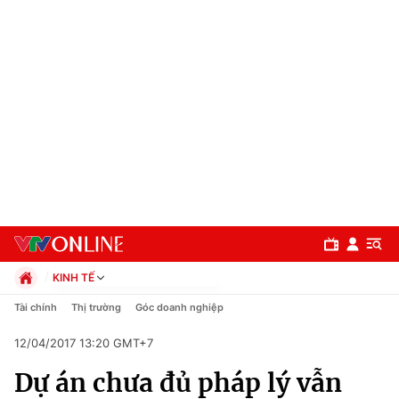
KINH TẾ
Chính trị
Tài chính
Thị trường
Góc doanh nghiệp
Xã hội
12/04/2017 13:20 GMT+7
Pháp luật
Chuyên mục
Kinh tế
Dự án chưa đủ pháp lý vẫn
Thể thao