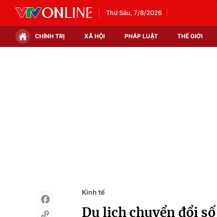
Thứ Sáu, 7/8/2026
CHÍNH TRỊ
XÃ HỘI
PHÁP LUẬT
THẾ GIỚI
Chính trị
Xã hội
Thế giới
Kinh tế
Tin tức
Tài chính
Thế giới đó đây
Thị trường
Câu chuyện quốc tế
Góc doanh nghiệp
Dữ liệu và đời sống
Kinh tế
Du lịch chuyển đổi s