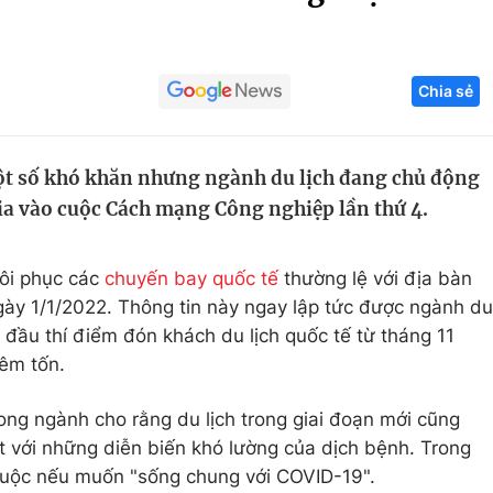
Góc ảnh
Chia sẻ
Giáo dục
Công nghệ
Tuyển sinh
Hitech Công ng
t số khó khăn nhưng ngành du lịch đang chủ động
Học trực tuyến
Sản phẩm
gia vào cuộc Cách mạng Công nghiệp lần thứ 4.
g
Thị trường
Tư vấn
ôi phục các
chuyến bay quốc tế
thường lệ với địa bàn
gày 1/1/2022. Thông tin này ngay lập tức được ngành du
 đầu thí điểm đón khách du lịch quốc tế từ tháng 11
êm tốn.
ng ngành cho rằng du lịch trong giai đoạn mới cũng
ạt với những diễn biến khó lường của dịch bệnh. Trong
 buộc nếu muốn "sống chung với COVID-19".