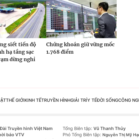
ng siết tiến độ
Chứng khoán giữ vững mốc
h hạ tầng sạc
1.768 điểm
trạm dừng nghỉ
UẬT
THẾ GIỚI
KINH TẾ
TRUYỀN HÌNH
GIẢI TRÍ
Y TẾ
ĐỜI SỐNG
CÔNG NG
Đài Truyền hình Việt Nam
Tổng Biên tập:
Vũ Thanh Thủy
hời báo VTV
Phó Tổng Biên tập:
Nguyễn Thị Mỹ Hạ