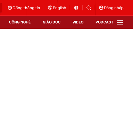
Cổng thông tin
English
Đăng nhập
CÔNG NGHỆ
GIÁO DỤC
VIDEO
PODCAST
VTV Money
VTV Thể thao
VTV Sức khoẻ
Bất động sản
Thị trường 24h
Tấm lòng Việt
Vươn mình bằng AI
VTV4
VTV8
VTV9
Lịch phát sóng
Giao lưu trực tuyến
Sự kiện