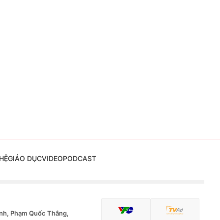
HỆ
GIÁO DỤC
VIDEO
PODCAST
nh, Phạm Quốc Thắng,