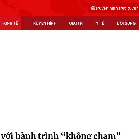
Truyền hình trực tuyến
KINH TẾ
TRUYỀN HÌNH
GIẢI TRÍ
Y TẾ
ĐỜI SỐNG
Pháp luật
Y tế
Truyền hình
Multimedia
Phim VTV
Video
Hậu trường
Shorts video
Nhân vật
Podcast
Khán giả
EMagazine
Giải sao mai
Photo
ố với hành trình “không chạm”
Infographic