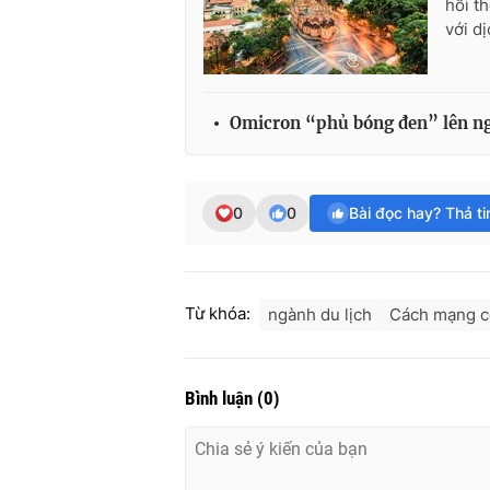
hồi t
với d
Omicron “phủ bóng đen” lên ngà
0
0
Bài đọc hay? Thả t
Từ khóa:
ngành du lịch
Cách mạng c
Bình luận
(
0
)