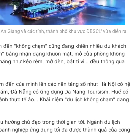
ch An Giang và các tỉnh, thành phố khu vực ĐBSCL" vừa diễn ra.
iểm đến "không chạm" cũng đang khiến nhiều du khách
k in" bằng nhận dạng khuôn mặt, mở cửa phòng không
c năng như kéo rèm, mở đèn, bật ti vi… đều thông qua
m đến của mình lên các nền tảng số như: Hà Nội có hệ
Giám, Đà Nẵng có ứng dụng Da Nang Toursism, Huế có
nh thực tế ảo... Khái niệm "du lịch không chạm" đang
u hướng chủ đạo trong thời gian tới. Ngành du lịch
oanh nghiệp ứng dụng tối đa được thành quả của công