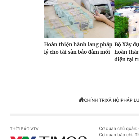
Hoàn thiện hành lang pháp
Bộ Xây dự
lý cho tài sản bảo đảm mới
hoàn thàn
điện tại 
CHÍNH TRỊ
XÃ HỘI
PHÁP L
Cơ quan chủ quản:
THỜI BÁO VTV
Cơ quan báo chí:
T