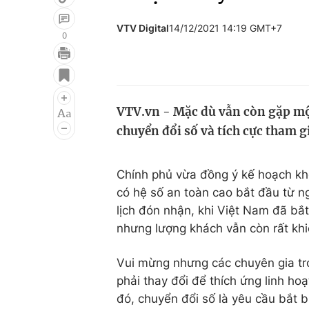
VTV Digital
14/12/2021 14:19 GMT+7
0
Giải trí
Đời sống
Điện ảnh
Du lịch
VTV.vn - Mặc dù vẫn còn gặp mộ
Âm nhạc
Làm đẹp
chuyển đổi số và tích cực tham 
Sao
Chất lượng cuộc sốn
Chính phủ vừa đồng ý kế hoạch kh
có hệ số an toàn cao bắt đầu từ n
lịch đón nhận, khi Việt Nam đã bắt
nhưng lượng khách vẫn còn rất khi
Vui mừng nhưng các chuyên gia tro
phải thay đổi để thích ứng linh ho
đó, chuyển đổi số là yêu cầu bắt