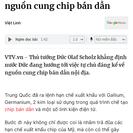
Chính trị
nguồn cung chip bán dẫn
Truyền hình
Văn hóa - Giải trí
Xã hội
Y tế
Việt Linh
Đời sống
Pháp luật
Công nghệ
Nghe đọc bài
1:42
Giáo dục
Y tế
VTV.vn - Thủ tướng Đức Olaf Scholz khẳng định
nước Đức đang hướng tới việc tự chủ đáng kể về
Thế giới
nguồn cung chip bán dẫn nội địa.
Tin tức
Kinh tế
Thế giới đó đây
Trung Quốc đã ra lệnh hạn chế xuất khẩu với Gallium,
Tài chính
Germanium, 2 kim loại sử dụng trong quá trình chế tạo
Dữ liệu và đời sống
Câu chuyện quốc tế
chip bán dẫn
và một số linh kiện điện tử.
Thị trường
Truyền hình
Bước đi này không chỉ được coi là nhằm trả đũa các
Góc doanh nghiệp
hạn chế xuất khẩu chip của Mỹ, mà còn có thể gây