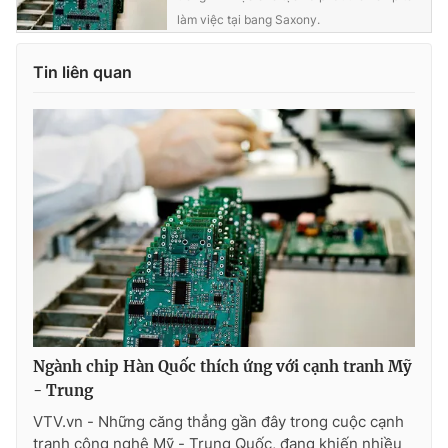
Ðiện thoại Thời báo VTV:
024.66 897 897
làm việc tại bang Saxony.
Email:
toasoan@vtv.vn
Liên hệ quảng cáo:
024-7300.7108
Tin liên quan
® Cấm sao chép dưới mọi hình thức nếu không có sự chấp
Ngành chip Hàn Quốc thích ứng với cạnh tranh Mỹ
thuận bằng văn bản. Ghi rõ nguồn VTV.vn khi phát hành lại
thông tin từ website này.
- Trung
VTV.vn - Những căng thẳng gần đây trong cuộc cạnh
tranh công nghệ Mỹ - Trung Quốc, đang khiến nhiều