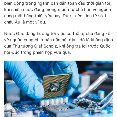
Phim VTV
biến động trong ngành bán dẫn toàn cầu thời gian tới,
Giải trí
khi nhiều nước đang mong muốn tự chủ hơn về nguồn
Hậu trường
cung mặt hàng thiết yếu này. Đức - nền kinh tế số 1
Điện ảnh
Đời sống
châu Âu là một ví dụ.
Nhân vật
Âm nhạc
Du lịch
Khán giả
Nước Đức đang hướng tới việc có thể tự chủ đáng kể
Giáo dục
Sao
về nguồn cung chip bán dẫn nội địa - đó là khẳng định
Làm đẹp
Giải sao mai
của Thủ tướng Olaf Scholz, khi ông trả lời trước Quốc
Tuyển sinh
Công nghệ
hội Đức trong phiên họp vừa qua.
Chất lượng cuộc sống
Học trực tuyến
Hitech Công nghệ tương lai
Giao lưu trực tuyến
Sản phẩm
Lịch phát sóng
Thị trường
Tư vấn
Chuyên mục khác
Emagazine
Podcast