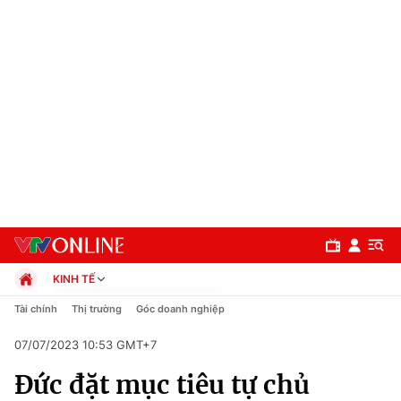
KINH TẾ
Chính trị
Tài chính
Thị trường
Góc doanh nghiệp
Xã hội
07/07/2023 10:53 GMT+7
Pháp luật
Chuyên mục
Kinh tế
Đức đặt mục tiêu tự chủ
Thể thao