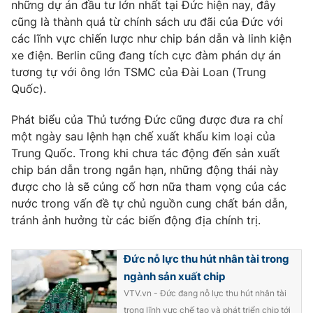
những dự án đầu tư lớn nhất tại Đức hiện nay, đây
cũng là thành quả từ chính sách ưu đãi của Đức với
các lĩnh vực chiến lược như chip bán dẫn và linh kiện
xe điện. Berlin cũng đang tích cực đàm phán dự án
THỜI BÁO VTV
tương tự với ông lớn TSMC của Đài Loan (Trung
Quốc).
Phát biểu của Thủ tướng Đức cũng được đưa ra chỉ
Theo dõi báo trên
một ngày sau lệnh hạn chế xuất khẩu kim loại của
Trung Quốc. Trong khi chưa tác động đến sản xuất
chip bán dẫn trong ngắn hạn, những động thái này
Cơ quan chủ quản:
Đài Truyền hình Việt Nam
được cho là sẽ củng cố hơn nữa tham vọng của các
Cơ quan báo chí:
Thời báo VTV
nước trong vấn đề tự chủ nguồn cung chất bán dẫn,
Giấy phép hoạt động báo in và báo điện tử số 483/GP-BTTTT
tránh ảnh hưởng từ các biến động địa chính trị.
cấp ngày 29/12/2023
Tổng Biên tập:
Vũ Thanh Thủy
Đức nỗ lực thu hút nhân tài trong
Phó Tổng Biên tập:
Nguyễn Thị Mỹ Hạnh, Phạm Quốc Thắng,
ngành sản xuất chip
Nguyễn Trọng Ninh
VTV.vn - Đức đang nỗ lực thu hút nhân tài
Tổng đài VTV:
024.38 355 931 - 024.38 355 932
trong lĩnh vực chế tạo và phát triển chip tới