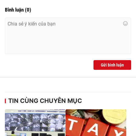
Bình luận
(
0
)
Gửi bình luận
TIN CÙNG CHUYÊN MỤC