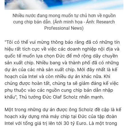
Photo
Infographic
Nhiều nước đang mong muốn tự chủ hơn về nguồn
cung chip bán dẫn. (Ảnh minh họa - Ảnh: Research
Video
Shorts video
Professional News)
"Tôi có thể vui mừng thông báo rằng đã có những tín
VTV Money
VTV Thể thao
hiệu rất tích cực về việc các doanh nghiệp nội địa và
quốc tế muốn lựa chọn Đức để mở rộng dây chuyền
VTV Sức khoẻ
Bất động sản
sản xuất chip. Nhiều bang và thành phố đã có những
dự án của các nhà sản xuất chip. Mới đây nhất là kế
Thị trường 24h
Tấm lòng Việt
hoạch của Intel và còn nhiều dự án khác nữa. Khi
chúng được hoàn tất, chúng ta sẽ giảm đáng kể việc
phụ thuộc vào các nguồn cung chip bán dẫn nhập
VTV4
Vươn mình bằng AI
khẩu", Thủ tướng Đức Olaf Scholz nhấn mạnh.
VTV9
VTV8
Một trong những dự án được ông Scholz đề cập là kế
hoạch xây dựng nhà máy chip tại Đức của tập đoàn
Intel với tổng giá trị lên tới 30 tỷ Euro. Là một trong
Liên hệ tòa soạn
English