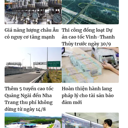
Ðiện thoại Thời báo VTV:
024.66 897 897
Email:
toasoan@vtv.vn
Liên hệ quảng cáo:
024-7300.7108
Giá năng lượng châu Âu
Thi công đồng loạt Dự
có nguy cơ tăng mạnh
án cao tốc Vinh-Thanh
Thủy trước ngày 30/9
Thêm 5 tuyến cao tốc
Hoàn thiện hành lang
Quảng Ngãi đến Nha
pháp lý cho tài sản bảo
® Cấm sao chép dưới mọi hình thức nếu không có sự chấp
Trang thu phí không
đảm mới
thuận bằng văn bản. Ghi rõ nguồn VTV.vn khi phát hành lại
dừng từ ngày 14/8
thông tin từ website này.