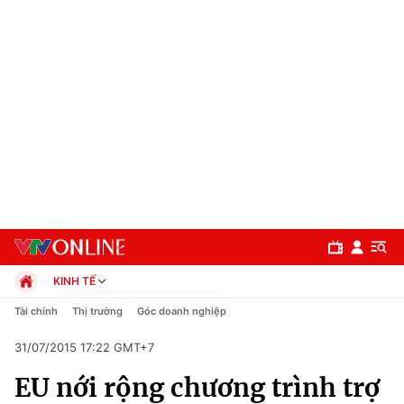
KINH TẾ
Chính trị
Tài chính
Thị trường
Góc doanh nghiệp
Xã hội
31/07/2015 17:22 GMT+7
Pháp luật
Chuyên mục
Kinh tế
EU nới rộng chương trình trợ
Thể thao