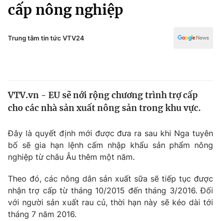
Chính trị
cấp nông nghiệp
Truyền hình
Văn hóa - Giải trí
Xã hội
Y tế
Trung tâm tin tức VTV24
Đời sống
Pháp luật
Công nghệ
Giáo dục
Y tế
VTV.vn - EU sẽ nới rộng chương trình trợ cấp
cho các nhà sản xuất nông sản trong khu vực.
Thế giới
Đây là quyết định mới được đưa ra sau khi Nga tuyên
Tin tức
bố sẽ gia hạn lệnh cấm nhập khẩu sản phẩm nông
Kinh tế
nghiệp từ châu Âu thêm một năm.
Thế giới đó đây
Tài chính
Dữ liệu và đời sống
Câu chuyện quốc tế
Theo đó, các nông dân sản xuất sữa sẽ tiếp tục được
Thị trường
nhận trợ cấp từ tháng 10/2015 đến tháng 3/2016. Đối
với người sản xuất rau củ, thời hạn này sẽ kéo dài tới
Truyền hình
Góc doanh nghiệp
tháng 7 năm 2016.