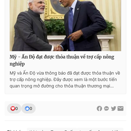
Photo
Infographic
Video
Shorts video
VTV Money
VTV Thể thao
Mỹ - Ấn Độ đạt được thỏa thuận về trợ cấp nông
VTV Sức khoẻ
Bất động sản
nghiệp
Mỹ và Ấn Độ vừa thông báo đã đạt được thỏa thuận về
Thị trường 24h
Tấm lòng Việt
trợ cấp nông nghiệp. Đây được xem là một bước tiến
quan trọng mở đường cho thỏa thuận thương mại...
VTV4
Vươn mình bằng AI
0
0
VTV9
VTV8
Liên hệ tòa soạn
English