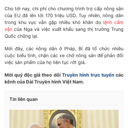
Phim VTV
Giải trí
Cho tới nay, chi phí cho chương trình trợ cấp nông sản
Hậu trường
của EU đã lên tới 170 triệu USD. Tuy nhiên, nông dân
Điện ảnh
trong khu vực vẫn gặp nhiều khó khăn do
lệnh cấm
Đời sống
Nhân vật
vận
của Nga và việc xuất khẩu sang thị trường Trung
Âm nhạc
Du lịch
Khán giả
Quốc chững lại.
Giáo dục
Sao
Làm đẹp
Giải sao mai
Mới đây, các nông dân ở Pháp, Bỉ đã tổ chức nhiều
Tuyển sinh
cuộc biểu tình, chặn các xe chở nông sản để phản đối
Công nghệ
Chất lượng cuộc sống
việc sản phẩm của họ liên tục rớt giá.
Học trực tuyến
Hitech Công nghệ tương lai
Giao lưu trực tuyến
Mời quý độc giả theo dõi
Truyền hình trực tuyến
các
Sản phẩm
kênh của Đài Truyền hình Việt Nam.
Lịch phát sóng
Thị trường
Tin liên quan
Tư vấn
Chuyên mục khác
Emagazine
Podcast