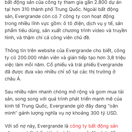
bất động sản của công ty tham gia gần 2.800 dự án
tại hơn 310 thành phố Trung Quốc. Ngoài bất động
sản, Evergrande còn có 7 công ty con hoạt động
trong nhiều lĩnh vực gồm: ô tô điện, dịch vụ y tế, sản
THỜI BÁO VTV
phẩm tiêu dùng, sản xuất chương trình video và truyền
hình, và thậm chí cả công viên chủ đề.
Thông tin trên website của Evergrande cho biết, công
Theo dõi báo trên
ty có 200.000 nhân viên và gián tiếp tạo hơn 3,8 triệu
việc làm mỗi năm. Cổ phiếu và trái phiếu Evergrande
đã được đưa vào nhiều chỉ số tại các thị trường ở
Cơ quan chủ quản:
Đài Truyền hình Việt Nam
châu Á.
Cơ quan báo chí:
Thời báo VTV
Giấy phép hoạt động báo in và báo điện tử số 483/GP-BTTTT
Sau nhiều năm nhanh chóng mở rộng và gom mua tài
cấp ngày 29/12/2023
sản, song song với quá trình phát triển mạnh mẽ của
Tổng Biên tập:
Vũ Thanh Thủy
kinh tế Trung Quốc, Evergrande giờ đây đang “oằn
mình” gánh lượng nghĩa vụ nợ khoảng 300 tỷ USD.
Phó Tổng Biên tập:
Nguyễn Thị Mỹ Hạnh, Phạm Quốc Thắng,
Nguyễn Trọng Ninh
Với số nợ này, Evergrande là
công ty bất động sản
Tổng đài VTV:
024.38 355 931 - 024.38 355 932