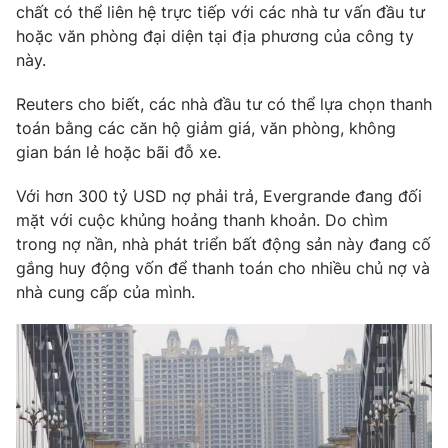
Phim VTV
chất có thể liên hệ trực tiếp với các nhà tư vấn đầu tư
Giải trí
hoặc văn phòng đại diện tại địa phương của công ty
Hậu trường
này.
Điện ảnh
Đời sống
Nhân vật
Âm nhạc
Reuters cho biết, các nhà đầu tư có thể lựa chọn thanh
Du lịch
Khán giả
toán bằng các căn hộ giảm giá, văn phòng, không
Giáo dục
Sao
gian bán lẻ hoặc bãi đỗ xe.
Làm đẹp
Giải sao mai
Tuyển sinh
Công nghệ
Với hơn 300 tỷ USD nợ phải trả, Evergrande đang đối
Chất lượng cuộc sống
Học trực tuyến
mặt với cuộc khủng hoảng thanh khoản. Do chìm
Hitech Công nghệ tương lai
trong nợ nần, nhà phát triển bất động sản này đang cố
Giao lưu trực tuyến
gắng huy động vốn để thanh toán cho nhiều chủ nợ và
Sản phẩm
nhà cung cấp của mình.
Lịch phát sóng
Thị trường
Tư vấn
Chuyên mục khác
Emagazine
Podcast