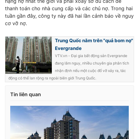
nặng nợ nhất thế giới và phải xoay sở đủ cách để
Ðiện thoại Thời báo VTV:
024.66 897 897
thanh toán cho nhà cung cấp và các chủ nợ. Trong hai
Email:
toasoan@vtv.vn
tuần gần đây, công ty này đã hai lần cảnh báo về nguy
Liên hệ quảng cáo:
024-7300.7108
cơ vỡ nợ.
Trung Quốc nằm trên "quả bom nợ"
Evergrande
VTV.vn - Đại gia bất động sản Evergrande
đang lâm nguy, nhiều chuyên gia phân tích
nhận định nếu một cuộc đổ vỡ xảy ra, tác
động có thể lan rộng ra ngoài biên giới Trung Quốc.
Tin liên quan
® Cấm sao chép dưới mọi hình thức nếu không có sự chấp
thuận bằng văn bản. Ghi rõ nguồn VTV.vn khi phát hành lại
thông tin từ website này.