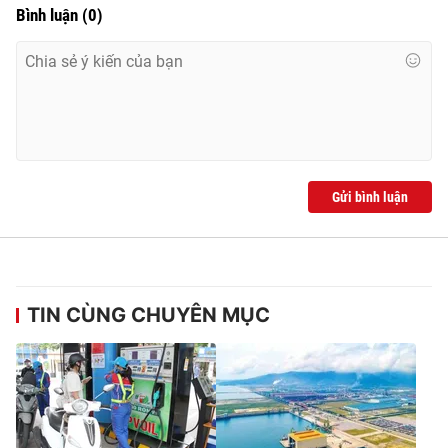
Bình luận
(
0
)
Gửi bình luận
TIN CÙNG CHUYÊN MỤC