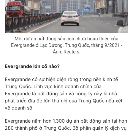
Photo
Infographic
Video
Shorts video
Một dự án bất động sản còn chưa hoàn thiện của
VTV Money
VTV Thể thao
Evergrande ở Lạc Dương, Trung Quốc, tháng 9/2021 -
Ảnh: Reuters.
VTV Sức khoẻ
Bất động sản
Evergrande lớn cỡ nào?
Thị trường 24h
Tấm lòng Việt
Evergrande có sự hiện diện rộng trong nền kinh tế
Trung Quốc. Lĩnh vực kinh doanh chính của
Evergrande là bất động sản và công ty này là nhà
VTV4
Vươn mình bằng AI
phát triển địa ốc lớn thứ nhì của Trung Quốc nếu xét
về doanh số.
VTV9
VTV8
Evergrande nắm hơn 1.300 dự án bất động sản tại hơn
280 thành phố ở Trung Quốc. Bộ phận quản lý dịch vụ
Liên hệ tòa soạn
English