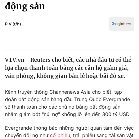
Chính trị
động sản
Truyền hình
Văn hóa - Giải trí
Xã hội
Y tế
P.V (t/h)
Đời sống
Pháp luật
Công nghệ
Giáo dục
Y tế
VTV.vn - Reuters cho biết, các nhà đầu tư có thể
lựa chọn thanh toán bằng các căn hộ giảm giá,
Thế giới
văn phòng, không gian bán lẻ hoặc bãi đỗ xe.
Tin tức
Kinh tế
Kênh truyền thông Channenews Asia cho biết, tập
Thế giới đó đây
đoàn bất động sản hàng đầu Trung Quốc Evergrande
Tài chính
sẽ thanh toán cho các chủ nợ bằng bất động sản
Dữ liệu và đời sống
Câu chuyện quốc tế
nhằm giảm bớt "núi nợ" khổng lồ lên đến 300 tỷ USD.
Thị trường
Truyền hình
Evergrande thông báo những người quan tâm đến việc
Góc doanh nghiệp
chuyển đổi nợ như
cổ phiếu
, trái phiếu sang tài sản vật