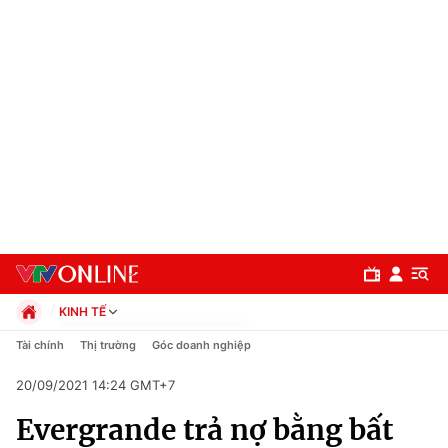
KINH TẾ
Chính trị
Tài chính
Thị trường
Góc doanh nghiệp
Xã hội
20/09/2021 14:24 GMT+7
Pháp luật
Chuyên mục
Kinh tế
Evergrande trả nợ bằng bất
Thể thao