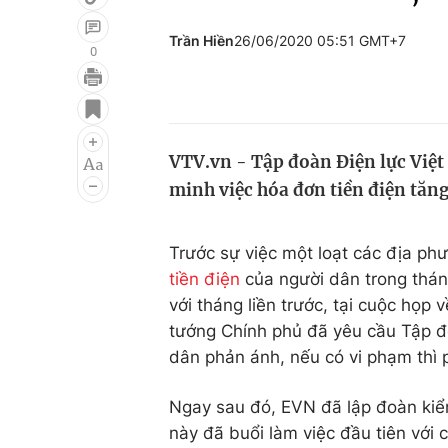
Trần Hiền
26/06/2020 05:51 GMT+7
0
Giải trí
Đời sống
Điện ảnh
Du lịch
VTV.vn - Tập đoàn Điện lực Việt
Âm nhạc
Làm đẹp
minh việc hóa đơn tiền điện tăng
Sao
Chất lượng cuộc sốn
Trước sự việc một loạt các địa ph
tiền điện
của người dân trong thán
với tháng liền trước, tại cuộc họp 
tướng Chính phủ đã yêu cầu Tập đo
dân phản ánh, nếu có vi phạm thì 
Ngay sau đó, EVN đã lập đoàn kiểm
này đã buổi làm việc đầu tiên với c