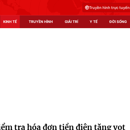
Truyền hình trực tuyến
KINH TẾ
TRUYỀN HÌNH
GIẢI TRÍ
Y TẾ
ĐỜI SỐNG
Pháp luật
Y tế
Truyền hình
Multimedia
Phim VTV
Video
Hậu trường
Shorts video
Nhân vật
Podcast
Khán giả
EMagazine
Giải sao mai
Photo
ểm tra hóa đơn tiền điện tăng vọt
Infographic