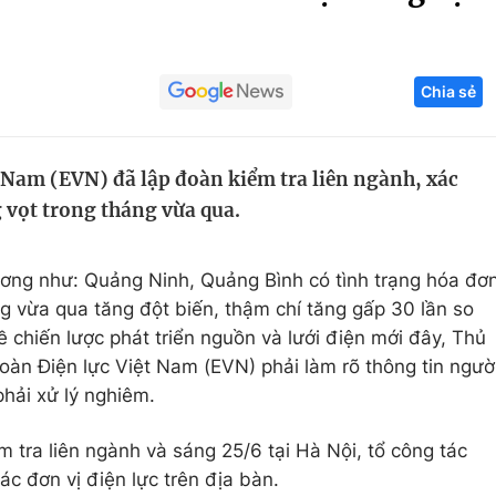
Góc ảnh
Chia sẻ
Giáo dục
Công nghệ
Tuyển sinh
Hitech Công ng
 Nam (EVN) đã lập đoàn kiểm tra liên ngành, xác
Học trực tuyến
Sản phẩm
 vọt trong tháng vừa qua.
g
Thị trường
Tư vấn
ương như: Quảng Ninh, Quảng Bình có tình trạng hóa đơ
g vừa qua tăng đột biến, thậm chí tăng gấp 30 lần so
về chiến lược phát triển nguồn và lưới điện mới đây, Thủ
àn Điện lực Việt Nam (EVN) phải làm rõ thông tin ngườ
phải xử lý nghiêm.
 tra liên ngành và sáng 25/6 tại Hà Nội, tổ công tác
ác đơn vị điện lực trên địa bàn.