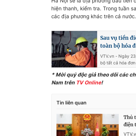
Hà Nội sẽ là địa phương đầu tiên 
hiện thanh, kiểm tra. Trong tuần sa
các địa phương khác trên cả nước.
Sau vụ tiền đ
toàn bộ hóa 
VTV.vn - Ngày 23/
bộ tất cả hóa đơn
* Mời quý độc giả theo dõi các c
Nam trên
TV Online
!
Tin liên quan
Thủ t
điện 
VTV.v