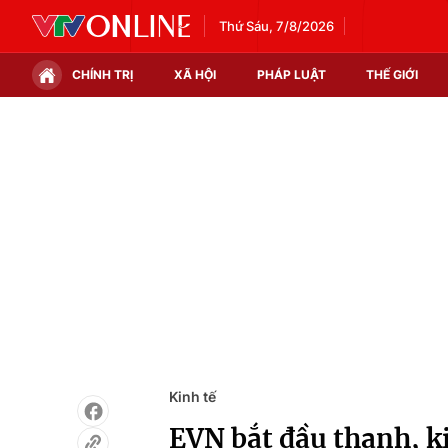
Thứ Sáu, 7/8/2026
CHÍNH TRỊ
XÃ HỘI
PHÁP LUẬT
THẾ GIỚI
Chính trị
Xã hội
Thế giới
Kinh tế
Tin tức
Tài chính
Thế giới đó đây
Thị trường
Câu chuyện quốc tế
Góc doanh nghiệp
Dữ liệu và đời sống
Kinh tế
EVN bắt đầu thanh, ki