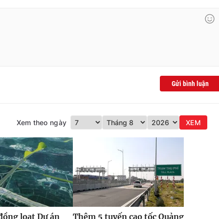
Gửi bình luận
Xem theo ngày
XEM
đồng loạt Dự án
Thêm 5 tuyến cao tốc Quảng