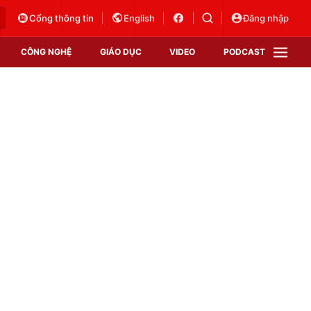
Cổng thông tin
English
Đăng nhập
CÔNG NGHỆ
GIÁO DỤC
VIDEO
PODCAST
VTV Money
VTV Thể thao
VTV Sức khoẻ
Bất động sản
Thị trường 24h
Tấm lòng Việt
Vươn mình bằng AI
VTV4
VTV8
VTV9
Lịch phát sóng
Giao lưu trực tuyến
Sự kiện