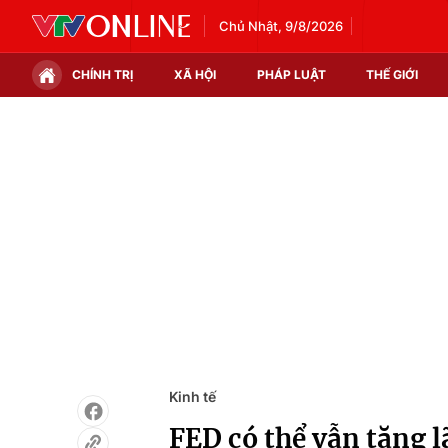
Chủ Nhật, 9/8/2026
CHÍNH TRỊ
XÃ HỘI
PHÁP LUẬT
THẾ GIỚI
Chính trị
Xã hội
Thế giới
Kinh tế
Tin tức
Tài chính
Thế giới đó đây
Thị trường
Câu chuyện quốc tế
Góc doanh nghiệp
Dữ liệu và đời sống
Kinh tế
FED có thể vẫn tăng l