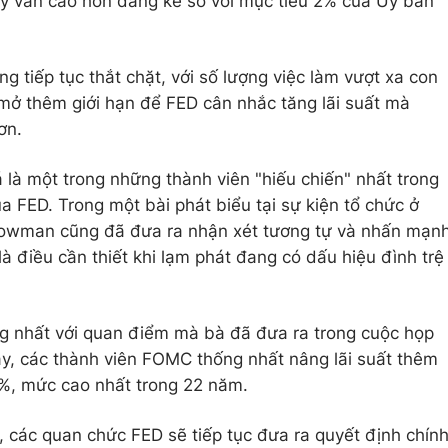
ày vẫn cao hơn đáng kể so với mục tiêu 2% của Ủy ban
g tiếp tục thắt chặt, với số lượng việc làm vượt xa con
 mở thêm giới hạn để FED cân nhắc tăng lãi suất mà
ơn.
à một trong những thành viên "hiếu chiến" nhất trong
ủa FED. Trong một bài phát biểu tại sự kiện tổ chức ở
Bowman cũng đã đưa ra nhận xét tương tự và nhấn mạn
là điều cần thiết khi lạm phát đang có dấu hiệu đình trệ
 nhất với quan điểm mà bà đã đưa ra trong cuộc họp
ày, các thành viên FOMC thống nhất nâng lãi suất thêm
5%, mức cao nhất trong 22 năm.
, các quan chức FED sẽ tiếp tục đưa ra quyết định chín