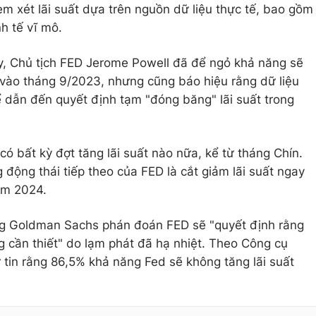
em xét lãi suất dựa trên nguồn dữ liệu thực tế, bao gồm
nh tế vĩ mô.
ảy, Chủ tịch FED Jerome Powell đã để ngỏ khả năng sẽ
 vào tháng 9/2023, nhưng cũng báo hiệu rằng dữ liệu
 dẫn đến quyết định tạm "đóng băng" lãi suất trong
ó bất kỳ đợt tăng lãi suất nào nữa, kể từ tháng Chín.
động thái tiếp theo của FED là cắt giảm lãi suất ngay
ăm 2024.
g Goldman Sachs phán đoán FED sẽ "quyết định rằng
ng cần thiết" do lạm phát đã hạ nhiệt. Theo Công cụ
tin rằng 86,5% khả năng Fed sẽ không tăng lãi suất