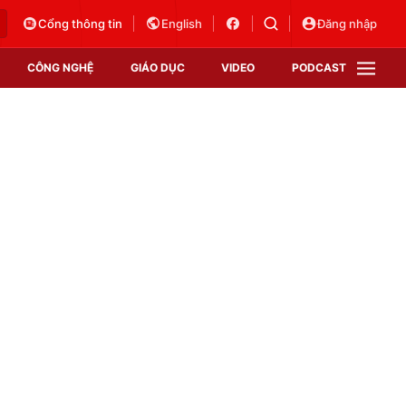
Cổng thông tin
English
Đăng nhập
CÔNG NGHỆ
GIÁO DỤC
VIDEO
PODCAST
VTV Money
VTV Thể thao
VTV Sức khoẻ
Bất động sản
Thị trường 24h
Tấm lòng Việt
Vươn mình bằng AI
VTV4
VTV8
VTV9
Lịch phát sóng
Giao lưu trực tuyến
Sự kiện