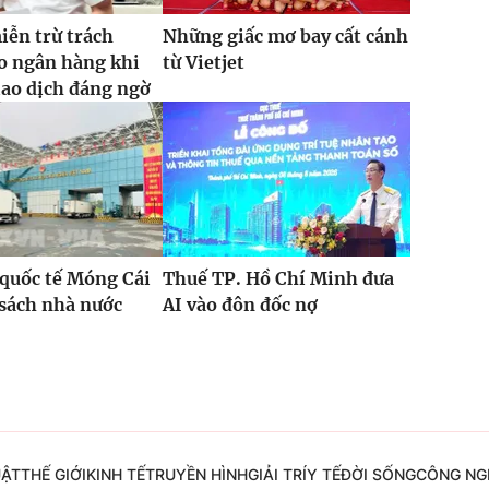
iễn trừ trách
Những giấc mơ bay cất cánh
o ngân hàng khi
từ Vietjet
iao dịch đáng ngờ
quốc tế Móng Cái
Thuế TP. Hồ Chí Minh đưa
sách nhà nước
AI vào đôn đốc nợ
%
UẬT
THẾ GIỚI
KINH TẾ
TRUYỀN HÌNH
GIẢI TRÍ
Y TẾ
ĐỜI SỐNG
CÔNG NG