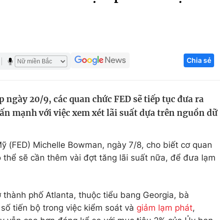
Góc ảnh
Giáo dục
Công nghệ
Chia sẻ
Tuyển sinh
Hitech Công ng
Học trực tuyến
Sản phẩm
 ngày 20/9, các quan chức FED sẽ tiếp tục đưa ra
g
Thị trường
hấn mạnh với việc xem xét lãi suất dựa trên nguồn dữ
Tư vấn
ỹ (FED) Michelle Bowman, ngày 7/8, cho biết cơ quan
 thể sẽ cần thêm vài đợt tăng lãi suất nữa, để đưa lạm
ở thành phố Atlanta, thuộc tiểu bang Georgia, bà
ố tiến bộ trong việc kiểm soát và
giảm lạm phát
,