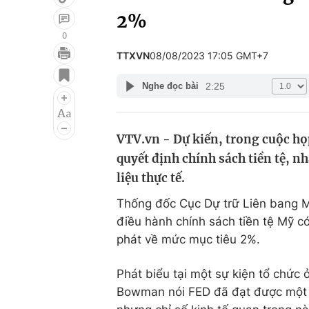
2%
0
TTXVN
08/08/2023 17:05 GMT+7
Giải trí
Đời sống
2:25
Nghe đọc bài
Điện ảnh
Du lịch
Âm nhạc
Làm đẹp
VTV.vn - Dự kiến, trong cuộc họp
Sao
Chất lượng cuộc sốn
quyết định chính sách tiền tệ, n
liệu thực tế.
Thống đốc Cục Dự trữ Liên bang M
điều hành chính sách tiền tệ Mỹ có
phát về mức mục tiêu 2%.
Phát biểu tại một sự kiện tổ chức 
Bowman nói FED đã đạt được một s