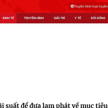
Truyền hình trực tuyến
KINH TẾ
TRUYỀN HÌNH
GIẢI TRÍ
Y TẾ
ĐỜI SỐNG
Pháp luật
Y tế
Truyền hình
Multimedia
Phim VTV
Video
Hậu trường
Shorts video
Nhân vật
Podcast
Khán giả
EMagazine
Giải sao mai
Photo
ãi suất để đưa lạm phát về mục tiêu
Infographic