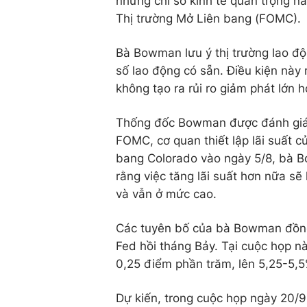
nhưng chỉ số kinh tế quan trọng n
Thị trường Mở Liên bang (FOMC).
Bà Bowman lưu ý thị trường lao độn
số lao động có sẵn. Điều kiện này
không tạo ra rủi ro giảm phát lớn h
Thống đốc Bowman được đánh giá l
FOMC, cơ quan thiết lập lãi suất c
bang Colorado vào ngày 5/8, bà 
rằng việc tăng lãi suất hơn nữa sẽ 
và vẫn ở mức cao.
Các tuyên bố của bà Bowman đồng
Fed hồi tháng Bảy. Tại cuộc họp n
0,25 điểm phần trăm, lên 5,25-5,
Dự kiến, trong cuộc họp ngày 20/9