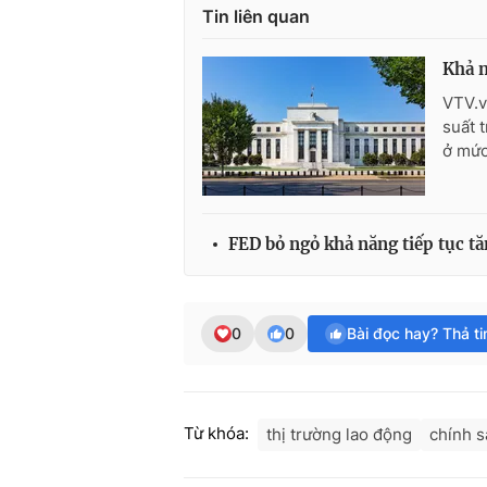
Tin liên quan
Khả n
VTV.v
suất 
ở mức
FED bỏ ngỏ khả năng tiếp tục tăn
0
0
Bài đọc hay? Thả t
Từ khóa:
thị trường lao động
chính s