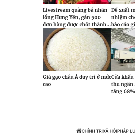
Livestream quảng bá nhãn
Đề xuất m
lồng Hưng Yên, gần 500
nhiệm ch
đơn hàng được chốt thành...
báo cáo g
Giá gạo châu Á duy trì ở mức
Cửa khẩu 
cao
thu ngân 
tăng 68
CHÍNH TRỊ
XÃ HỘI
PHÁP L