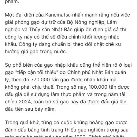
phẩm.
Một đại diện của Kanematsu nhấn mạnh rằng nếu việc
giải phóng gạo dự trữ của Bộ Nông nghiệp, Lâm
nghiệp và Thủy sản Nhật Bản giúp ổn định giá cả thì
THỜI BÁO VTV
công ty này có thể sẽ điều chỉnh khối lượng nhập
khẩu. Công ty đang chuẩn bị theo dõi chặt chẽ xu
hướng giá gạo trong nước.
Theo dõi báo trên
Sự phổ biến của gạo nhập khẩu cũng thể hiện rõ ở loại
gạo "tiếp cận tối thiểu" do Chính phủ Nhật Bản quản
Cơ quan chủ quản:
Đài Truyền hình Việt Nam
lý, theo đó 770.000 tấn gạo được nhập khẩu mà
Cơ quan báo chí:
Thời báo VTV
không phải chịu thuế. Trong số này, 100.000 tấn được
Giấy phép hoạt động báo in và báo điện tử số 483/GP-BTTTT
đấu giá để sử dụng làm thực phẩm và trong năm tài
cấp ngày 29/12/2023
chính 2024, toàn bộ số gạo này đã được đấu giá lần
Tổng Biên tập:
đầu tiên sau bảy năm.
Vũ Thanh Thủy
Phó Tổng Biên tập:
Nguyễn Thị Mỹ Hạnh, Phạm Quốc Thắng,
Trong quá khứ, từng có cuộc khủng hoảng gạo được
Nguyễn Trọng Ninh
đánh dấu bằng tình trạng thiếu gạo nghiêm trọng sau
Tổng đài VTV:
024.38 355 931 - 024.38 355 932