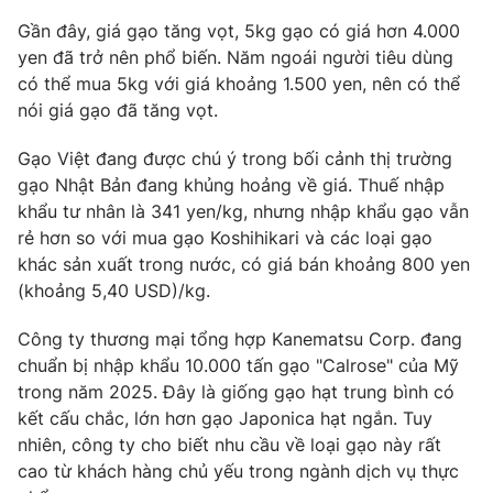
Gần đây, giá gạo tăng vọt, 5kg gạo có giá hơn 4.000
Photo
Infographic
yen đã trở nên phổ biến. Năm ngoái người tiêu dùng
có thể mua 5kg với giá khoảng 1.500 yen, nên có thể
Video
Shorts video
nói giá gạo đã tăng vọt.
Gạo Việt đang được chú ý trong bối cảnh thị trường
VTV Money
VTV Thể thao
gạo Nhật Bản đang khủng hoảng về giá. Thuế nhập
khẩu tư nhân là 341 yen/kg, nhưng nhập khẩu gạo vẫn
VTV Sức khoẻ
Bất động sản
rẻ hơn so với mua gạo Koshihikari và các loại gạo
khác sản xuất trong nước, có giá bán khoảng 800 yen
Thị trường 24h
(khoảng 5,40 USD)/kg.
Tấm lòng Việt
Công ty thương mại tổng hợp Kanematsu Corp. đang
VTV4
Vươn mình bằng AI
chuẩn bị nhập khẩu 10.000 tấn gạo "Calrose" của Mỹ
trong năm 2025. Đây là giống gạo hạt trung bình có
VTV9
kết cấu chắc, lớn hơn gạo Japonica hạt ngắn. Tuy
VTV8
nhiên, công ty cho biết nhu cầu về loại gạo này rất
cao từ khách hàng chủ yếu trong ngành dịch vụ thực
Liên hệ tòa soạn
English