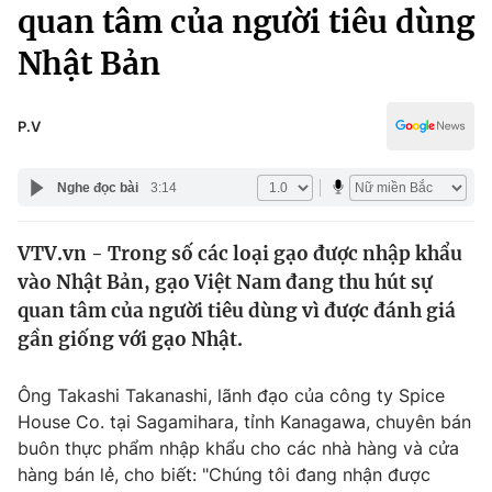
Chính trị
quan tâm của người tiêu dùng
Truyền hình
Nhật Bản
Văn hóa - Giải trí
Xã hội
Y tế
Đời sống
P.V
Pháp luật
Công nghệ
Giáo dục
Nghe đọc bài
3:14
Y tế
VTV.vn - Trong số các loại gạo được nhập khẩu
Thế giới
vào Nhật Bản, gạo Việt Nam đang thu hút sự
Tin tức
quan tâm của người tiêu dùng vì được đánh giá
Kinh tế
gần giống với gạo Nhật.
Thế giới đó đây
Tài chính
Dữ liệu và đời sống
Câu chuyện quốc tế
Ông Takashi Takanashi, lãnh đạo của công ty Spice
Thị trường
House Co. tại Sagamihara, tỉnh Kanagawa, chuyên bán
buôn thực phẩm nhập khẩu cho các nhà hàng và cửa
Truyền hình
Góc doanh nghiệp
hàng bán lẻ, cho biết: "Chúng tôi đang nhận được