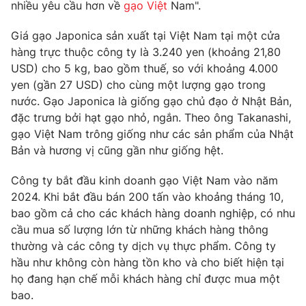
Phim VTV
nhiều yêu cầu hơn về
gạo Việt
Nam".
Giải trí
Hậu trường
Giá gạo Japonica sản xuất tại Việt Nam tại một cửa
Điện ảnh
hàng trực thuộc công ty là 3.240 yen (khoảng 21,80
Đời sống
Nhân vật
USD) cho 5 kg, bao gồm thuế, so với khoảng 4.000
Âm nhạc
Du lịch
yen (gần 27 USD) cho cùng một lượng gạo trong
Khán giả
Giáo dục
Sao
nước. Gạo Japonica là giống gạo chủ đạo ở Nhật Bản,
Làm đẹp
Giải sao mai
đặc trưng bởi hạt gạo nhỏ, ngắn. Theo ông Takanashi,
Tuyển sinh
Công nghệ
gạo Việt Nam trông giống như các sản phẩm của Nhật
Chất lượng cuộc sống
Học trực tuyến
Bản và hương vị cũng gần như giống hệt.
Hitech Công nghệ tương lai
Giao lưu trực tuyến
Công ty bắt đầu kinh doanh gạo Việt Nam vào năm
Sản phẩm
2024. Khi bắt đầu bán 200 tấn vào khoảng tháng 10,
Lịch phát sóng
bao gồm cả cho các khách hàng doanh nghiệp, có nhu
Thị trường
cầu mua số lượng lớn từ những khách hàng thông
Tư vấn
thường và các công ty dịch vụ thực phẩm. Công ty
hầu như không còn hàng tồn kho và cho biết hiện tại
Chuyên mục khác
họ đang hạn chế mỗi khách hàng chỉ được mua một
Emagazine
Podcast
bao.