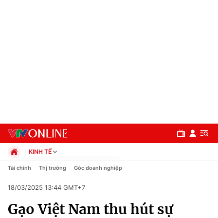
KINH TẾ
Chính trị
Tài chính
Thị trường
Góc doanh nghiệp
Xã hội
18/03/2025 13:44 GMT+7
Pháp luật
Chuyên mục
Kinh tế
Gạo Việt Nam thu hút sự
Thể thao