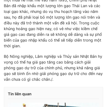
một mùa hè mát mẻ vào năm 1993, Chính phủ Nhật
Ðiện thoại Thời báo VTV:
024.66 897 897
Bản đã nhập khẩu một lượng lớn gạo Thái Lan và các
Email:
toasoan@vtv.vn
loại gạo khác, nhưng do vụ thu hoạch tăng vào năm
Liên hệ quảng cáo:
024-7300.7108
sau, họ đã phải loại bỏ một lượng lớn gạo nói trên và
điều này đã trở thành một vấn đề xã hội. Trong cuộc
khủng hoảng gạo hiện nay, có vẻ như việc kiềm chế
giá gạo cao đang diễn ra sẽ không dễ dàng và sự phổ
biến của gạo nhập khẩu có thể sẽ tiếp diễn trong một
thời gian.
Bộ Nông nghiệp, Lâm nghiệp và Thủy sản Nhật Bản hy
vọng có thể hạ giá gạo tăng cao bằng cách giải
phóng gạo dự trữ của chính phủ, nhưng khả năng giá
gạo sẽ bình ổn nhờ giải phóng gạo dự trữ cho đến nay
vẫn chưa có gì chắc chắn./.
® Cấm sao chép dưới mọi hình thức nếu không có sự chấp
thuận bằng văn bản. Ghi rõ nguồn VTV.vn khi phát hành lại
thông tin từ website này.
Tin liên quan