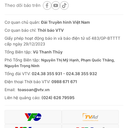
Theo dõi báo trên
Cơ quan chủ quản:
Đài Truyền hình Việt Nam
Cơ quan báo chí:
Thời báo VTV
Giấy phép hoạt động báo in và báo điện tử số 483/GP-BTTTT
cấp ngày 29/12/2023
Tổng Biên tập:
Vũ Thanh Thủy
Phó Tổng Biên tập:
Nguyễn Thị Mỹ Hạnh, Phạm Quốc Thắng,
Nguyễn Trọng Ninh
Tổng đài VTV:
024.38 355 931 - 024.38 355 932
Ðiện thoại Thời báo VTV:
0988 671 671
Email:
toasoan@vtv.vn
Liên hệ quảng cáo:
(024) 626 79595