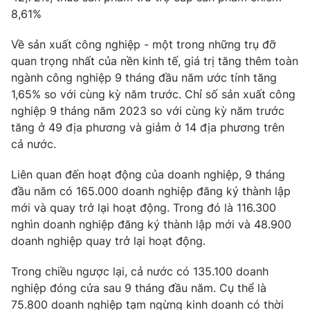
8,61%
Photo
Infographic
Về sản xuất công nghiệp - một trong những trụ đỡ
quan trọng nhất của nền kinh tế, giá trị tăng thêm toàn
Video
Shorts video
ngành công nghiệp 9 tháng đầu năm ước tính tăng
1,65% so với cùng kỳ năm trước. Chỉ số sản xuất công
VTV Money
VTV Thể thao
nghiệp 9 tháng năm 2023 so với cùng kỳ năm trước
tăng ở 49 địa phương và giảm ở 14 địa phương trên
VTV Sức khoẻ
Bất động sản
cả nước.
Liên quan đến hoạt động của doanh nghiệp, 9 tháng
Thị trường 24h
Tấm lòng Việt
đầu năm có 165.000 doanh nghiệp đăng ký thành lập
mới và quay trở lại hoạt động. Trong đó là 116.300
VTV4
Vươn mình bằng AI
nghìn doanh nghiệp đăng ký thành lập mới và 48.900
doanh nghiệp quay trở lại hoạt động.
VTV9
VTV8
Trong chiều ngược lại, cả nước có 135.100 doanh
nghiệp đóng cửa sau 9 tháng đầu năm. Cụ thể là
Liên hệ tòa soạn
English
75.800 doanh nghiệp tạm ngừng kinh doanh có thời