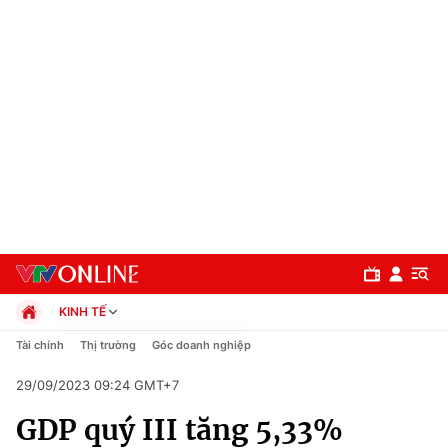
KINH TẾ
Chính trị
Tài chính
Thị trường
Góc doanh nghiệp
Xã hội
29/09/2023 09:24 GMT+7
Pháp luật
Chuyên mục
Kinh tế
GDP quý III tăng 5,33%
Thể thao