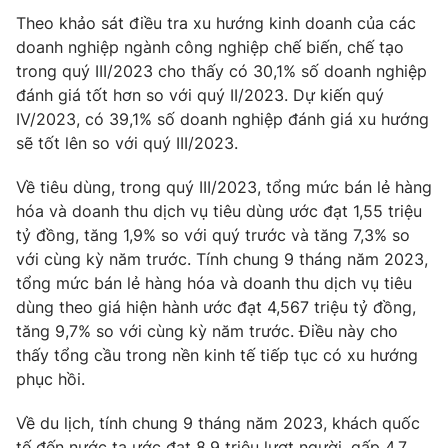
Ðiện thoại Thời báo VTV:
024.66 897 897
Theo khảo sát điều tra xu hướng kinh doanh của các
Email:
toasoan@vtv.vn
doanh nghiệp ngành công nghiệp chế biến, chế tạo
Liên hệ quảng cáo:
024-7300.7108
trong quý III/2023 cho thấy có 30,1% số doanh nghiệp
đánh giá tốt hơn so với quý II/2023. Dự kiến quý
IV/2023, có 39,1% số doanh nghiệp đánh giá xu hướng
sẽ tốt lên so với quý III/2023.
Về tiêu dùng, trong quý III/2023, tổng mức bán lẻ hàng
hóa và doanh thu dịch vụ tiêu dùng ước đạt 1,55 triệu
tỷ đồng, tăng 1,9% so với quý trước và tăng 7,3% so
với cùng kỳ năm trước. Tính chung 9 tháng năm 2023,
tổng mức bán lẻ hàng hóa và doanh thu dịch vụ tiêu
dùng theo giá hiện hành ước đạt 4,567 triệu tỷ đồng,
tăng 9,7% so với cùng kỳ năm trước. Điều này cho
® Cấm sao chép dưới mọi hình thức nếu không có sự chấp
thấy tổng cầu trong nền kinh tế tiếp tục có xu hướng
thuận bằng văn bản. Ghi rõ nguồn VTV.vn khi phát hành lại
phục hồi.
thông tin từ website này.
Về du lịch, tính chung 9 tháng năm 2023, khách quốc
tế đến nước ta ước đạt 8,9 triệu lượt người, gấp 4,7