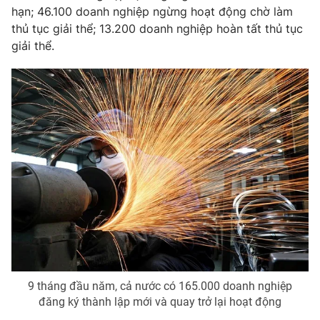
hạn; 46.100 doanh nghiệp ngừng hoạt động chờ làm
thủ tục giải thể; 13.200 doanh nghiệp hoàn tất thủ tục
giải thể.
THỜI BÁO VTV
Theo dõi báo trên
Cơ quan chủ quản:
Đài Truyền hình Việt Nam
Cơ quan báo chí:
Thời báo VTV
Giấy phép hoạt động báo in và báo điện tử số 483/GP-BTTTT
cấp ngày 29/12/2023
Tổng Biên tập:
Vũ Thanh Thủy
Phó Tổng Biên tập:
Nguyễn Thị Mỹ Hạnh, Phạm Quốc Thắng,
9 tháng đầu năm, cả nước có 165.000 doanh nghiệp
Nguyễn Trọng Ninh
đăng ký thành lập mới và quay trở lại hoạt động
Tổng đài VTV:
024.38 355 931 - 024.38 355 932