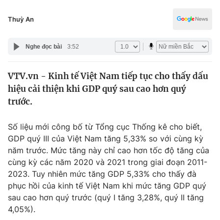
Chính trị
Truyền hình
Thuỳ An
Văn hóa - Giải trí
Xã hội
Y tế
Nghe đọc bài
3:52
Đời sống
Pháp luật
Công nghệ
VTV.vn - Kinh tế Việt Nam tiếp tục cho thấy dấu
Giáo dục
Y tế
hiệu cải thiện khi GDP quý sau cao hơn quý
trước.
Thế giới
Số liệu mới công bố từ Tổng cục Thống kê cho biết,
Tin tức
GDP quý III của Việt Nam tăng 5,33% so với cùng kỳ
Kinh tế
năm trước. Mức tăng này chỉ cao hơn tốc độ tăng của
Thế giới đó đây
cùng kỳ các năm 2020 và 2021 trong giai đoạn 2011-
Tài chính
Dữ liệu và đời sống
2023. Tuy nhiên mức tăng GDP 5,33% cho thấy đà
Câu chuyện quốc tế
Thị trường
phục hồi của kinh tế Việt Nam khi mức tăng GDP quý
sau cao hơn quý trước (quý I tăng 3,28%, quý II tăng
Truyền hình
Góc doanh nghiệp
4,05%).