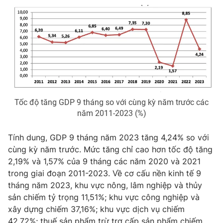
Phim VTV
Giải trí
Hậu trường
Điện ảnh
Đời sống
Nhân vật
Âm nhạc
Du lịch
Khán giả
Giáo dục
Sao
Làm đẹp
Giải sao mai
Tuyển sinh
Công nghệ
Chất lượng cuộc sống
Tốc độ tăng GDP 9 tháng so với cùng kỳ năm trước các
Học trực tuyến
năm 2011-2023 (%)
Hitech Công nghệ tương lai
Giao lưu trực tuyến
Tính dung, GDP 9 tháng năm 2023 tăng 4,24% so với
Sản phẩm
cùng kỳ năm trước. Mức tăng chỉ cao hơn tốc độ tăng
Lịch phát sóng
Thị trường
2,19% và 1,57% của 9 tháng các năm 2020 và 2021
trong giai đoạn 2011-2023. Về cơ cấu nền kinh tế 9
Tư vấn
tháng năm 2023, khu vực nông, lâm nghiệp và thủy
Chuyên mục khác
sản chiếm tỷ trọng 11,51%; khu vực công nghiệp và
xây dựng chiếm 37,16%; khu vực dịch vụ chiếm
Emagazine
Podcast
42,72%; thuế sản phẩm trừ trợ cấp sản phẩm chiếm