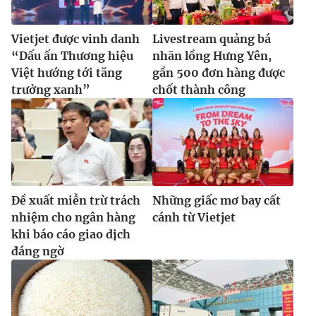
Ðiện thoại Thời báo VTV:
024.66 897 897
Email:
toasoan@vtv.vn
Vietjet được vinh danh
Livestream quảng bá
Liên hệ quảng cáo:
024-7300.7108
“Dấu ấn Thương hiệu
nhãn lồng Hưng Yên,
Việt hướng tới tăng
gần 500 đơn hàng được
trưởng xanh”
chốt thành công
Đề xuất miễn trừ trách
Những giấc mơ bay cất
nhiệm cho ngân hàng
cánh từ Vietjet
khi báo cáo giao dịch
® Cấm sao chép dưới mọi hình thức nếu không có sự chấp
đáng ngờ
thuận bằng văn bản. Ghi rõ nguồn VTV.vn khi phát hành lại
thông tin từ website này.