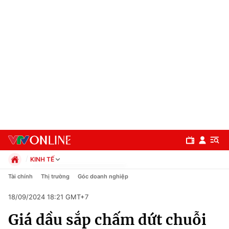
KINH TẾ
Chính trị
Tài chính
Thị trường
Góc doanh nghiệp
Xã hội
18/09/2024 18:21 GMT+7
Pháp luật
Chuyên mục
Kinh tế
Giá dầu sắp chấm dứt chuỗi
Thể thao