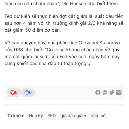
hiệu nhu cầu chậm chạp", Ole Hansen cho biết thêm.
Photo
Infographic
Fed dự kiến ​​sẽ thực hiện đợt cắt giảm lãi suất đầu tiên
sau hơn 4 năm với thị trường định giá 2/3 khả năng sẽ
Video
Shorts video
cắt giảm 50 điểm cơ bản.
VTV Money
Về câu chuyện này, nhà phân tích Giovanni Staunovo
VTV Thể thao
của UBS cho biết: "Có lẽ sự không chắc chắn về quy
mô cắt giảm lãi suất của Fed vào cuối ngày hôm nay
VTV Sức khoẻ
Bất động sản
cũng khiến các nhà đầu tư thận trọng"./.
Thị trường 24h
Tấm lòng Việt
VTV4
0
0
Vươn mình bằng AI
VTV9
VTV8
Từ khóa:
Hoa Kỳ
FED
giá dầu giảm
dầu mỏ
Liên hệ tòa soạn
English