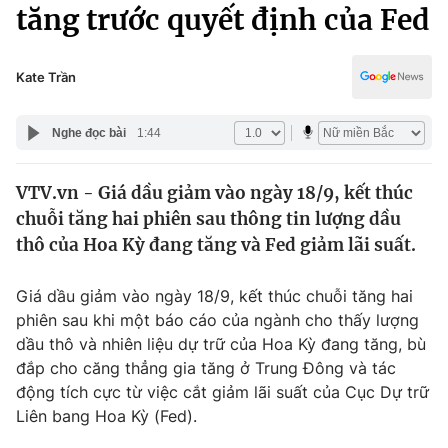
Chính trị
tăng trước quyết định của Fed
Truyền hình
Văn hóa - Giải trí
Xã hội
Y tế
Kate Trần
Đời sống
Pháp luật
Công nghệ
Nghe đọc bài
1:44
Giáo dục
Y tế
VTV.vn - Giá dầu giảm vào ngày 18/9, kết thúc
chuỗi tăng hai phiên sau thông tin lượng dầu
Thế giới
thô của Hoa Kỳ đang tăng và Fed giảm lãi suất.
Tin tức
Kinh tế
Giá dầu giảm vào ngày 18/9, kết thúc chuỗi tăng hai
Thế giới đó đây
phiên sau khi một báo cáo của ngành cho thấy lượng
Tài chính
dầu thô và nhiên liệu dự trữ của Hoa Kỳ đang tăng, bù
Dữ liệu và đời sống
Câu chuyện quốc tế
đắp cho căng thẳng gia tăng ở Trung Đông và tác
Thị trường
động tích cực từ việc cắt giảm lãi suất của Cục Dự trữ
Truyền hình
Liên bang Hoa Kỳ (Fed).
Góc doanh nghiệp