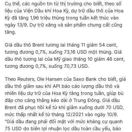
Phim VTV
Cụ thể, các nguồn tin từ thị trường cho biết, theo số
Giải trí
liệu của Viện Dầu khí Hoa Kỳ, dự trữ dầu thô của Hoa
Hậu trường
Kỳ đã tăng 1,96 triệu thùng trong tuần kết thúc vào
Điện ảnh
Đời sống
ngày 13/9. Dự trữ xăng và sản phẩm chưng cất cũng
Nhân vật
Âm nhạc
tăng.
Du lịch
Khán giả
Giáo dục
Sao
Giá dầu thô Brent tương lai tháng 11 giảm 54 cent,
Làm đẹp
Giải sao mai
tương đương 0,7%, xuống 73,16 USD một thùng. Giá
Tuyển sinh
Công nghệ
dầu thô tương lai của Mỹ giao tháng 10 giảm 46 cent,
Chất lượng cuộc sống
Học trực tuyến
tương đương 0,7%, xuống 70,73 USD.
Hitech Công nghệ tương lai
Giao lưu trực tuyến
Theo Reuters, Ole Hansen của Saxo Bank cho biết, giá
Sản phẩm
dầu thô giảm sau khi API báo cáo lượng dầu thô và
Lịch phát sóng
nhiên liệu dự trữ của Hoa Kỳ tăng trong tuần, giúp bù
Thị trường
đắp cho căng thẳng kéo dài ở Trung Đông. Giá dầu
Tư vấn
Brent đã phục hồi kể từ khi giảm xuống dưới 70 USD,
Chuyên mục khác
mức thấp nhất kể từ tháng 12/2021 vào ngày 10/9.
"Giá dầu đang phải đối mặt với mức kháng cự quanh
Emagazine
Podcast
75 USD do biên lợi nhuận lọc dầu toàn cầu yếu, báo