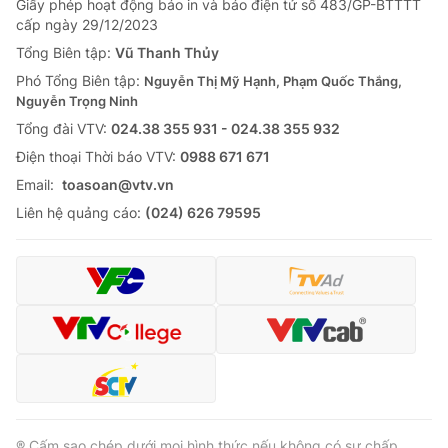
Giấy phép hoạt động báo in và báo điện tử số 483/GP-BTTTT
cấp ngày 29/12/2023
Tổng Biên tập:
Vũ Thanh Thủy
Phó Tổng Biên tập:
Nguyễn Thị Mỹ Hạnh, Phạm Quốc Thắng,
Nguyễn Trọng Ninh
Tổng đài VTV:
024.38 355 931 - 024.38 355 932
Ðiện thoại Thời báo VTV:
0988 671 671
Email:
toasoan@vtv.vn
Liên hệ quảng cáo:
(024) 626 79595
® Cấm sao chép dưới mọi hình thức nếu không có sự chấp