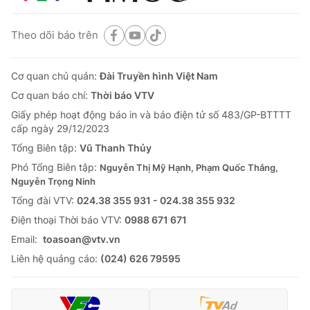
Theo dõi báo trên
Cơ quan chủ quản:
Đài Truyền hình Việt Nam
Cơ quan báo chí:
Thời báo VTV
Giấy phép hoạt động báo in và báo điện tử số 483/GP-BTTTT
cấp ngày 29/12/2023
Tổng Biên tập:
Vũ Thanh Thủy
Phó Tổng Biên tập:
Nguyễn Thị Mỹ Hạnh, Phạm Quốc Thắng,
Nguyễn Trọng Ninh
Tổng đài VTV:
024.38 355 931 - 024.38 355 932
Ðiện thoại Thời báo VTV:
0988 671 671
Email:
toasoan@vtv.vn
Liên hệ quảng cáo:
(024) 626 79595