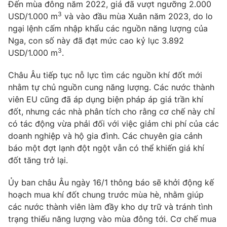
Đến mùa đông năm 2022, giá đã vượt ngưỡng 2.000
3
Photo
USD/1.000 m
và vào đầu mùa Xuân năm 2023, do lo
Infographic
ngại lệnh cấm nhập khẩu các nguồn năng lượng của
Nga, con số này đã đạt mức cao kỷ lục 3.892
Video
Shorts video
3
USD/1.000 m
.
VTV Money
Châu Âu tiếp tục nỗ lực tìm các nguồn khí đốt mới
VTV Thể thao
nhằm tự chủ nguồn cung năng lượng. Các nước thành
viên EU cũng đã áp dụng biện pháp áp giá trần khí
VTV Sức khoẻ
Bất động sản
đốt, nhưng các nhà phân tích cho rằng cơ chế này chỉ
có tác động vừa phải đối với việc giảm chi phí của các
Thị trường 24h
Tấm lòng Việt
doanh nghiệp và hộ gia đình. Các chuyên gia cảnh
báo một đợt lạnh đột ngột vẫn có thể khiến giá khí
đốt tăng trở lại.
VTV4
Vươn mình bằng AI
Ủy ban châu Âu ngày 16/1 thông báo sẽ khởi động kế
VTV9
VTV8
hoạch mua khí đốt chung trước mùa hè, nhằm giúp
các nước thành viên làm đầy kho dự trữ và tránh tình
trạng thiếu năng lượng vào mùa đông tới. Cơ chế mua
Liên hệ tòa soạn
English