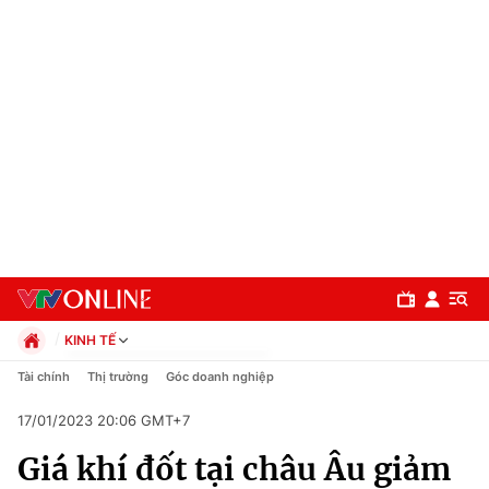
KINH TẾ
Chính trị
Tài chính
Thị trường
Góc doanh nghiệp
Xã hội
17/01/2023 20:06 GMT+7
Pháp luật
Chuyên mục
Kinh tế
Giá khí đốt tại châu Âu giảm
Thể thao