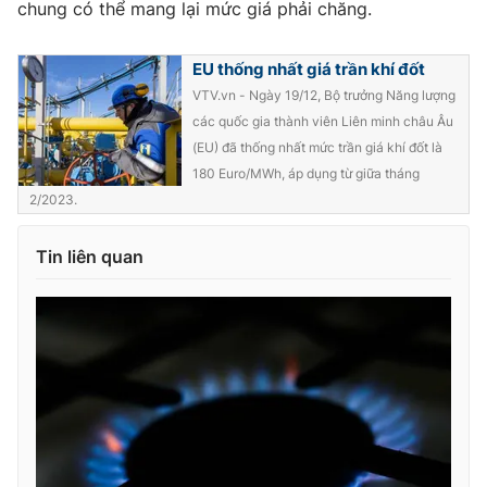
chung có thể mang lại mức giá phải chăng.
EU thống nhất giá trần khí đốt
VTV.vn - Ngày 19/12, Bộ trưởng Năng lượng
THỜI BÁO VTV
các quốc gia thành viên Liên minh châu Âu
(EU) đã thống nhất mức trần giá khí đốt là
180 Euro/MWh, áp dụng từ giữa tháng
2/2023.
Theo dõi báo trên
Tin liên quan
Cơ quan chủ quản:
Đài Truyền hình Việt Nam
Cơ quan báo chí:
Thời báo VTV
Giấy phép hoạt động báo in và báo điện tử số 483/GP-BTTTT
cấp ngày 29/12/2023
Tổng Biên tập:
Vũ Thanh Thủy
Phó Tổng Biên tập:
Nguyễn Thị Mỹ Hạnh, Phạm Quốc Thắng,
Nguyễn Trọng Ninh
Tổng đài VTV:
024.38 355 931 - 024.38 355 932