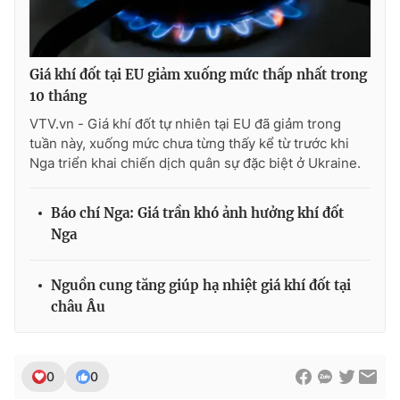
Ðiện thoại Thời báo VTV:
024.66 897 897
Email:
toasoan@vtv.vn
Liên hệ quảng cáo:
024-7300.7108
Giá khí đốt tại EU giảm xuống mức thấp nhất trong
10 tháng
VTV.vn - Giá khí đốt tự nhiên tại EU đã giảm trong
tuần này, xuống mức chưa từng thấy kể từ trước khi
Nga triển khai chiến dịch quân sự đặc biệt ở Ukraine.
Báo chí Nga: Giá trần khó ảnh hưởng khí đốt
Nga
Nguồn cung tăng giúp hạ nhiệt giá khí đốt tại
châu Âu
® Cấm sao chép dưới mọi hình thức nếu không có sự chấp
thuận bằng văn bản. Ghi rõ nguồn VTV.vn khi phát hành lại
thông tin từ website này.
0
0