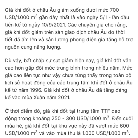
Phim VTV
Giải trí
Giá khí đốt ở châu Âu giảm xuống dưới mức 700
Hậu trường
3
USD/1.000 m
gần đây nhất là vào ngày 5/1 - lần đầu
Điện ảnh
Đời sống
tiên kể từ ngày 10/9/2021. Các chuyên gia cho rằng,
Nhân vật
Âm nhạc
giá khí đốt giảm trên sàn giao dịch châu Âu do thời
Du lịch
Khán giả
tiết đã ấm lên và sản lượng phong điện gia tăng hỗ trợ
Giáo dục
Sao
nguồn cung năng lượng.
Làm đẹp
Giải sao mai
Tuyển sinh
Công nghệ
Dù vậy, bất chấp sự sụt giảm hiện nay, giá khí đốt vẫn
Chất lượng cuộc sống
Học trực tuyến
cao hơn gấp đôi mức trung bình trong nhiều năm. Mức
Hitech Công nghệ tương lai
giá cao liên tục như vậy chưa từng thấy trong toàn bộ
Giao lưu trực tuyến
lịch sử hoạt động của các trung tâm khí đốt ở châu Âu
Sản phẩm
kể từ năm 1996. Giá khí đốt ở châu Âu đã tăng đáng
Lịch phát sóng
kể vào mùa Xuân năm 2021.
Thị trường
Tư vấn
Ở thời điểm đó, giá khí đốt tại trung tâm TTF dao
3
động trong khoảng 250 - 300 USD/1.000 m
. Đến cuối
Chuyên mục khác
mùa hè, giá khí đốt tại khu vực này đã vượt mức 600
Emagazine
Podcast
3
3
USD/1.000 m
và vào mùa thu là 1.000 USD/1.000 m
.