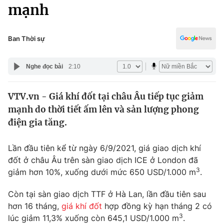
Chính trị
mạnh
Truyền hình
Văn hóa - Giải trí
Xã hội
Y tế
Ban Thời sự
Đời sống
Pháp luật
Công nghệ
Nghe đọc bài
2:10
Giáo dục
Y tế
VTV.vn - Giá khí đốt tại châu Âu tiếp tục giảm
mạnh do thời tiết ấm lên và sản lượng phong
Thế giới
điện gia tăng.
Tin tức
Kinh tế
Lần đầu tiên kể từ ngày 6/9/2021, giá giao dịch khí
Thế giới đó đây
đốt ở châu Âu trên sàn giao dịch ICE ở London đã
Tài chính
3
giảm hơn 10%, xuống dưới mức 650 USD/1.000 m
.
Dữ liệu và đời sống
Câu chuyện quốc tế
Thị trường
Còn tại sàn giao dịch TTF ở Hà Lan, lần đầu tiên sau
Truyền hình
hơn 16 tháng,
giá khí đốt
hợp đồng kỳ hạn tháng 2 có
Góc doanh nghiệp
3
lúc giảm 11,3% xuống còn 645,1 USD/1.000 m
.