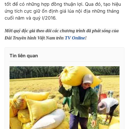
tốt để có những hợp đồng thuận lợi. Qua đó, tạo hiệu
Photo
Infographic
ứng tích cực giữ ổn định giá lúa nội địa những tháng
cuối năm và quý I/2016.
Video
Shorts video
Mời quý độc giả theo dõi các chương trình đã phát sóng của
Đài Truyền hình Việt Nam trên
TV Online
!
VTV Money
VTV Thể thao
Tin liên quan
VTV Sức khoẻ
Bất động sản
Thị trường 24h
Tấm lòng Việt
VTV4
Vươn mình bằng AI
VTV9
VTV8
Liên hệ tòa soạn
English