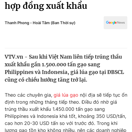
Chính trị
hợp đồng xuất khẩu
Truyền hình
Văn hóa - Giải trí
Xã hội
Y tế
Thanh Phong - Hoài Tâm (Ban Thời sự)
Đời sống
Pháp luật
Công nghệ
Giáo dục
Y tế
VTV.vn - Sau khi Việt Nam liên tiếp trúng thầu
xuất khẩu gần 1.500.000 tấn gạo sang
Thế giới
Philippines và Indonesia, giá lúa gạo tại ĐBSCL
cũng có chiều hướng tăng trở lại.
Tin tức
Kinh tế
Thế giới đó đây
Theo các chuyên gia,
giá lúa gạo
nội địa sẽ tiếp tục ổn
Tài chính
định trong những tháng tiếp theo. Điều đó nhờ giá
Dữ liệu và đời sống
Câu chuyện quốc tế
trúng thầu xuất khẩu 1.450.000 tấn gạo sang
Thị trường
Philippines và Indonesia khá tốt, khoảng 350 USD/tấn,
Truyền hình
Góc doanh nghiệp
cao hơn 20-30 USD tấn so với trước đó. Trong khi
lượng gạo tồn kho không nhiều, nên các doanh nghiệp