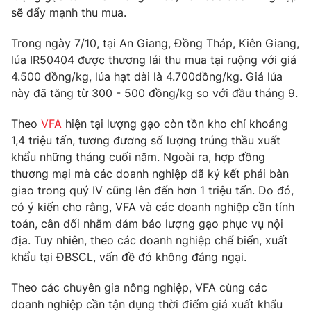
Phim VTV
sẽ đẩy mạnh thu mua.
Giải trí
Hậu trường
Trong ngày 7/10, tại An Giang, Đồng Tháp, Kiên Giang,
Điện ảnh
Đời sống
Nhân vật
lúa IR50404 được thương lái thu mua tại ruộng với giá
Âm nhạc
4.500 đồng/kg, lúa hạt dài là 4.700đồng/kg. Giá lúa
Du lịch
Khán giả
này đã tăng từ 300 - 500 đồng/kg so với đầu tháng 9.
Giáo dục
Sao
Làm đẹp
Giải sao mai
Theo
VFA
hiện tại lượng gạo còn tồn kho chỉ khoảng
Tuyển sinh
Công nghệ
Chất lượng cuộc sống
1,4 triệu tấn, tương đương số lượng trúng thầu xuất
Học trực tuyến
khẩu những tháng cuối năm. Ngoài ra, hợp đồng
Hitech Công nghệ tương lai
thương mại mà các doanh nghiệp đã ký kết phải bàn
Giao lưu trực tuyến
giao trong quý IV cũng lên đến hơn 1 triệu tấn. Do đó,
Sản phẩm
có ý kiến cho rằng, VFA và các doanh nghiệp cần tính
Lịch phát sóng
Thị trường
toán, cân đối nhằm đảm bảo lượng gạo phục vụ nội
địa. Tuy nhiên, theo các doanh nghiệp chế biến, xuất
Tư vấn
khẩu tại ĐBSCL, vấn đề đó không đáng ngại.
Chuyên mục khác
Theo các chuyên gia nông nghiệp, VFA cùng các
Emagazine
Podcast
doanh nghiệp cần tận dụng thời điểm giá xuất khẩu