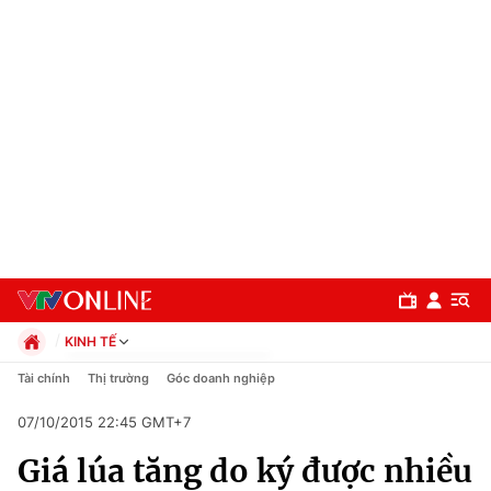
KINH TẾ
Chính trị
Tài chính
Thị trường
Góc doanh nghiệp
Xã hội
07/10/2015 22:45 GMT+7
Pháp luật
Chuyên mục
Kinh tế
Giá lúa tăng do ký được nhiều
Thể thao