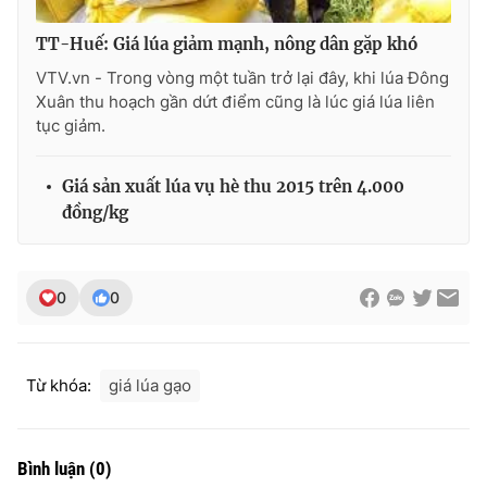
TT-Huế: Giá lúa giảm mạnh, nông dân gặp khó
VTV.vn - Trong vòng một tuần trở lại đây, khi lúa Đông
Xuân thu hoạch gần dứt điểm cũng là lúc giá lúa liên
THỜI BÁO VTV
tục giảm.
Giá sản xuất lúa vụ hè thu 2015 trên 4.000
Theo dõi báo trên
đồng/kg
Cơ quan chủ quản:
Đài Truyền hình Việt Nam
0
0
Cơ quan báo chí:
Thời báo VTV
Giấy phép hoạt động báo in và báo điện tử số 483/GP-BTTTT
cấp ngày 29/12/2023
Từ khóa:
giá lúa gạo
Tổng Biên tập:
Vũ Thanh Thủy
Phó Tổng Biên tập:
Nguyễn Thị Mỹ Hạnh, Phạm Quốc Thắng,
Nguyễn Trọng Ninh
Bình luận
(
0
)
Tổng đài VTV:
024.38 355 931 - 024.38 355 932