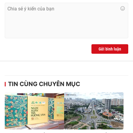
Ðiện thoại Thời báo VTV:
024.66 897 897
Email:
toasoan@vtv.vn
Liên hệ quảng cáo:
024-7300.7108
Gửi bình luận
TIN CÙNG CHUYÊN MỤC
® Cấm sao chép dưới mọi hình thức nếu không có sự chấp
thuận bằng văn bản. Ghi rõ nguồn VTV.vn khi phát hành lại
thông tin từ website này.