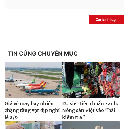
Gửi bình luận
TIN CÙNG CHUYÊN MỤC
Giá vé máy bay nhiều
EU siết tiêu chuẩn xanh:
chặng tăng vọt dịp nghỉ
Nông sản Việt vào “bài
lễ 2/9
kiểm tra”