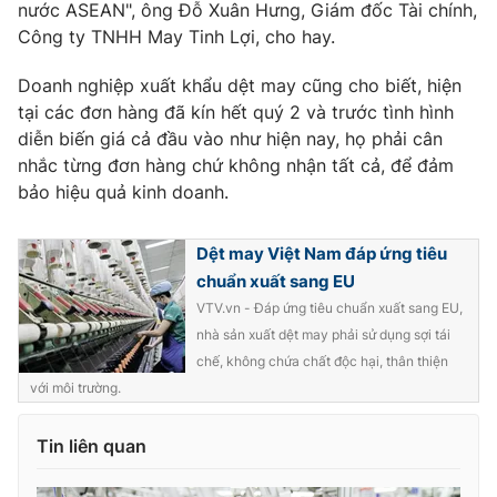
nước ASEAN", ông Đỗ Xuân Hưng, Giám đốc Tài chính,
Ðiện thoại Thời báo VTV:
024.66 897 897
Công ty TNHH May Tinh Lợi, cho hay.
Email:
toasoan@vtv.vn
Liên hệ quảng cáo:
024-7300.7108
Doanh nghiệp xuất khẩu dệt may cũng cho biết, hiện
tại các đơn hàng đã kín hết quý 2 và trước tình hình
diễn biến giá cả đầu vào như hiện nay, họ phải cân
nhắc từng đơn hàng chứ không nhận tất cả, để đảm
bảo hiệu quả kinh doanh.
Dệt may Việt Nam đáp ứng tiêu
chuẩn xuất sang EU
VTV.vn - Đáp ứng tiêu chuẩn xuất sang EU,
nhà sản xuất dệt may phải sử dụng sợi tái
chế, không chứa chất độc hại, thân thiện
® Cấm sao chép dưới mọi hình thức nếu không có sự chấp
với môi trường.
thuận bằng văn bản. Ghi rõ nguồn VTV.vn khi phát hành lại
thông tin từ website này.
Tin liên quan