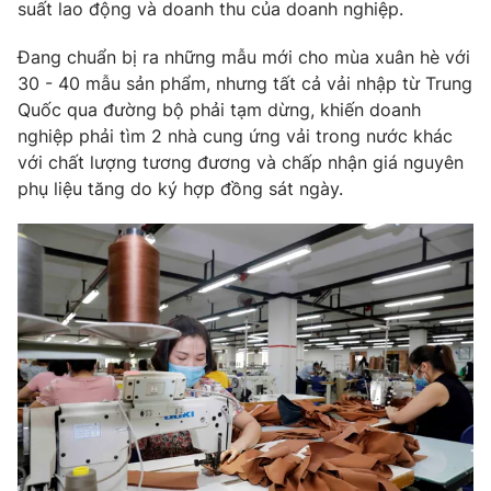
Phim VTV
suất lao động và doanh thu của doanh nghiệp.
Giải trí
Hậu trường
Đang chuẩn bị ra những mẫu mới cho mùa xuân hè với
Điện ảnh
30 - 40 mẫu sản phẩm, nhưng tất cả vải nhập từ Trung
Đời sống
Nhân vật
Quốc qua đường bộ phải tạm dừng, khiến doanh
Âm nhạc
Du lịch
nghiệp phải tìm 2 nhà cung ứng vải trong nước khác
Khán giả
Giáo dục
Sao
với chất lượng tương đương và chấp nhận giá nguyên
Làm đẹp
Giải sao mai
phụ liệu tăng do ký hợp đồng sát ngày.
Tuyển sinh
Công nghệ
Chất lượng cuộc sống
Học trực tuyến
Hitech Công nghệ tương lai
Giao lưu trực tuyến
Sản phẩm
Lịch phát sóng
Thị trường
Tư vấn
Chuyên mục khác
Emagazine
Podcast