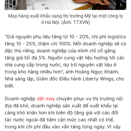
Photo
Infographic
May hàng xuất khẩu sang thị trường Mỹ tại một công ty
ở Hà Nội. (Ảnh: TTXVN)
Video
Shorts video
"Giá nguyên phụ liệu tăng từ 10 - 20%, chi phí logistics
VTV Money
VTV Thể thao
tăng 10 - 25%, thậm chí 100%. Mỗi doanh nghiệp sẽ có
đặc thù riêng, doanh nghiệp của mình chỉ cố gắng
tăng giá tối đa 5%. Nguồn cung vật liệu hướng tới các
VTV Sức khoẻ
Bất động sản
nhà cung cấp trong nước, dự trữ nguyên vật liệu ở
trong kho hàng nhiều hơn", anh Hoàng Ngọc Khánh,
Thị trường 24h
Tấm lòng Việt
Nhà sáng lập, Giám đốc Điều hành Liberty Wings, cho
biết.
VTV4
Vươn mình bằng AI
Doanh nghiệp
dệt may
chuyên phục vụ thị trường nội
địa đã khó, doanh nghiệp sản xuất để xuất khẩu lại
VTV9
VTV8
càng khó khăn hơn khi biên độ tăng giá với các đối
tác nước ngoài đã tiệm cận mức cao nhất có thể,
trong khi chi phí đầu vào vẫn tăng từng ngày. Vì vậy
Liên hệ tòa soạn
English