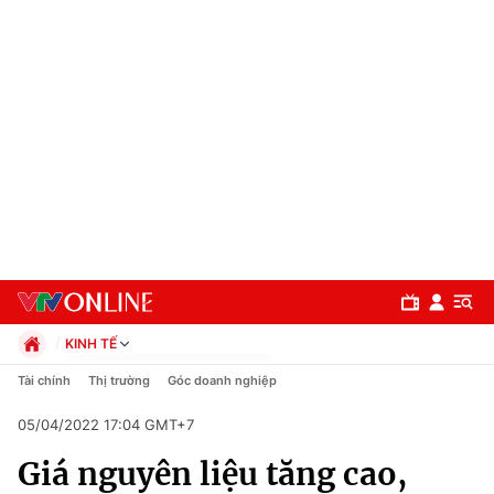
KINH TẾ
Chính trị
Tài chính
Thị trường
Góc doanh nghiệp
Xã hội
05/04/2022 17:04 GMT+7
Pháp luật
Chuyên mục
Kinh tế
Giá nguyên liệu tăng cao,
Thể thao