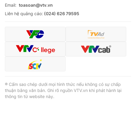
Email:
toasoan@vtv.vn
Liên hệ quảng cáo:
(024) 626 79595
® Cấm sao chép dưới mọi hình thức nếu không có sự chấp
thuận bằng văn bản. Ghi rõ nguồn VTV.vn khi phát hành lại
thông tin từ website này.