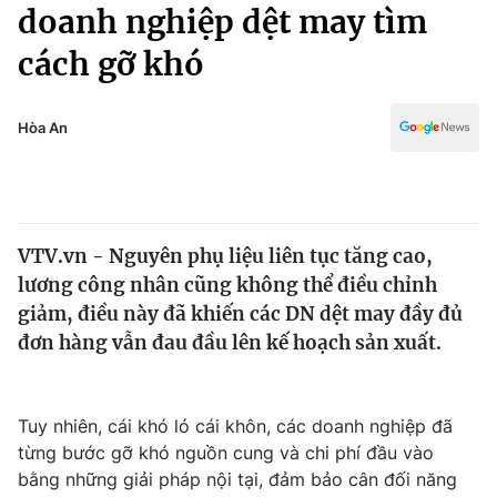
Chính trị
doanh nghiệp dệt may tìm
Truyền hình
cách gỡ khó
Văn hóa - Giải trí
Xã hội
Y tế
Đời sống
Hòa An
Pháp luật
Công nghệ
Giáo dục
Y tế
VTV.vn - Nguyên phụ liệu liên tục tăng cao,
Thế giới
lương công nhân cũng không thể điều chỉnh
Tin tức
giảm, điều này đã khiến các DN dệt may đầy đủ
Kinh tế
đơn hàng vẫn đau đầu lên kế hoạch sản xuất.
Thế giới đó đây
Tài chính
Dữ liệu và đời sống
Câu chuyện quốc tế
Thị trường
Tuy nhiên, cái khó ló cái khôn, các doanh nghiệp đã
từng bước gỡ khó nguồn cung và chi phí đầu vào
Truyền hình
Góc doanh nghiệp
bằng những giải pháp nội tại, đảm bảo cân đối năng