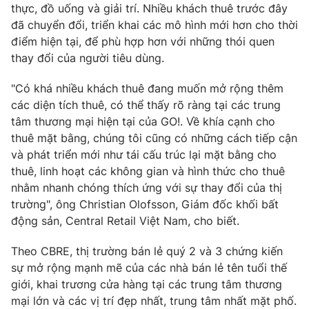
thực, đồ uống và giải trí. Nhiều khách thuê trước đây
đã chuyển đổi, triển khai các mô hình mới hơn cho thời
điểm hiện tại, để phù hợp hơn với những thói quen
thay đổi của người tiêu dùng.
THỜI BÁO VTV
"Có khá nhiều khách thuê đang muốn mở rộng thêm
các diện tích thuê, có thể thấy rõ ràng tại các trung
tâm thương mại hiện tại của GO!. Về khía cạnh cho
Theo dõi báo trên
thuê mặt bằng, chúng tôi cũng có những cách tiếp cận
và phát triển mới như tái cấu trúc lại mặt bằng cho
thuê, linh hoạt các không gian và hình thức cho thuê
Cơ quan chủ quản:
Đài Truyền hình Việt Nam
nhằm nhanh chóng thích ứng với sự thay đổi của thị
Cơ quan báo chí:
Thời báo VTV
trường", ông Christian Olofsson, Giám đốc khối bất
Giấy phép hoạt động báo in và báo điện tử số 483/GP-BTTTT
động sản, Central Retail Việt Nam, cho biết.
cấp ngày 29/12/2023
Tổng Biên tập:
Vũ Thanh Thủy
Theo CBRE, thị trường bán lẻ quý 2 và 3 chứng kiến
Phó Tổng Biên tập:
Nguyễn Thị Mỹ Hạnh, Phạm Quốc Thắng,
sự mở rộng mạnh mẽ của các nhà bán lẻ tên tuổi thế
Nguyễn Trọng Ninh
giới, khai trương cửa hàng tại các trung tâm thương
Tổng đài VTV:
024.38 355 931 - 024.38 355 932
mại lớn và các vị trí đẹp nhất, trung tâm nhất mặt phố.