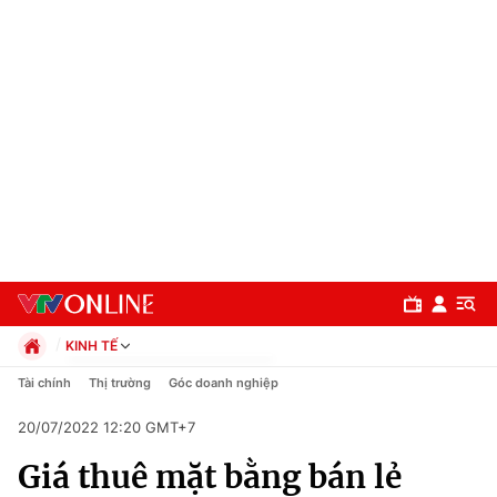
KINH TẾ
Chính trị
Tài chính
Thị trường
Góc doanh nghiệp
Xã hội
20/07/2022 12:20 GMT+7
Pháp luật
Chuyên mục
Kinh tế
Giá thuê mặt bằng bán lẻ
Thể thao