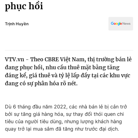
Chính trị
phục hồi
Truyền hình
Văn hóa - Giải trí
Xã hội
Y tế
Trịnh Huyền
Đời sống
Pháp luật
Công nghệ
Giáo dục
Y tế
VTV.vn - Theo CBRE Việt Nam, thị trường bán lẻ
đang phục hồi, nhu cầu thuê mặt bằng tăng
Thế giới
đáng kể, giá thuê và tỷ lệ lấp đầy tại các khu vực
đang có sự phân hóa rõ nét.
Tin tức
Kinh tế
Thế giới đó đây
Tài chính
Dù 6 tháng đầu năm 2022, các nhà bán lẻ bị cản trở
Dữ liệu và đời sống
Câu chuyện quốc tế
bởi sự tăng giá hàng hóa, sự thay đổi thói quen chi
Thị trường
tiêu của người tiêu dùng, nhưng lượng khách hàng
Truyền hình
Góc doanh nghiệp
quay trở lại mua sắm đã tăng như trước đại dịch.