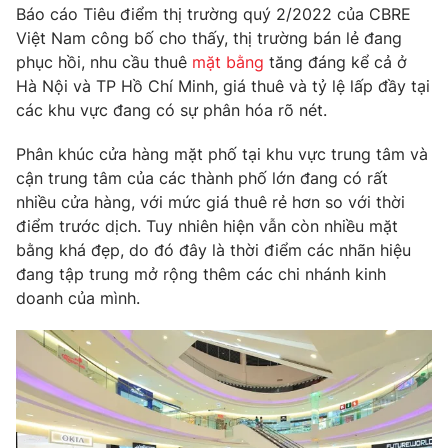
Phim VTV
Báo cáo Tiêu điểm thị trường quý 2/2022 của CBRE
Giải trí
Việt Nam công bố cho thấy, thị trường bán lẻ đang
Hậu trường
phục hồi, nhu cầu thuê
mặt bằng
tăng đáng kể cả ở
Điện ảnh
Đời sống
Nhân vật
Hà Nội và TP Hồ Chí Minh, giá thuê và tỷ lệ lấp đầy tại
Âm nhạc
các khu vực đang có sự phân hóa rõ nét.
Du lịch
Khán giả
Giáo dục
Sao
Phân khúc cửa hàng mặt phố tại khu vực trung tâm và
Làm đẹp
Giải sao mai
cận trung tâm của các thành phố lớn đang có rất
Tuyển sinh
Công nghệ
Chất lượng cuộc sống
nhiều cửa hàng, với mức giá thuê rẻ hơn so với thời
Học trực tuyến
điểm trước dịch. Tuy nhiên hiện vẫn còn nhiều mặt
Hitech Công nghệ tương lai
bằng khá đẹp, do đó đây là thời điểm các nhãn hiệu
Giao lưu trực tuyến
đang tập trung mở rộng thêm các chi nhánh kinh
Sản phẩm
doanh của mình.
Lịch phát sóng
Thị trường
Tư vấn
Chuyên mục khác
Emagazine
Podcast