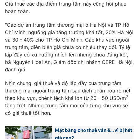
Giá thuê các địa điểm trung tâm này cũng hồi phục
Ðiện thoại Thời báo VTV:
024.66 897 897
hoàn toàn.
Email:
toasoan@vtv.vn
Liên hệ quảng cáo:
024-7300.7108
"Các dự án trung tâm thương mại ở Hà Nội và TP Hồ
Chí Minh, ngưỡng giá tăng trưởng khá tốt, 20% Hà Nội
và 30 - 40% cho TP Hồ Chí Minh. Các khu vực ngoài
trung tâm, diễn biến giá chưa có nhiều thay đổi. Tỷ lệ
lấp đầy có xu hướng nhích lên nhưng chưa đáng kể",
bà Nguyễn Hoài An, Giám đốc chi nhánh CBRE Hà Nội,
đánh giá.
Nhìn chung, giá thuê và độ lấp đầy của trung tâm
thương mại ngoài trung tâm sau dịch phân hóa rõ nét
2
theo khu vực, chênh lệch khá lớn từ 20 - 50 USD/m
tầng trệt. Những trung tâm mới của từng khu vực sẽ
® Cấm sao chép dưới mọi hình thức nếu không có sự chấp
có giá thuê tốt hơn.
thuận bằng văn bản. Ghi rõ nguồn VTV.vn khi phát hành lại
thông tin từ website này.
Mặt bằng cho thuê vẫn ế… vì bị hét
giá cao?