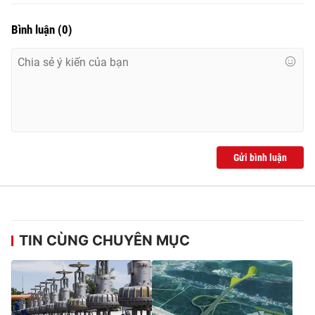
Bình luận
(
0
)
Gửi bình luận
TIN CÙNG CHUYÊN MỤC