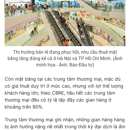
Photo
Infographic
Video
Shorts video
VTV Money
VTV Thể thao
Thị trường bán lẻ đang phục hồi, nhu cầu thuê mặt
bằng tăng đáng kể cả ở Hà Nội và TP Hồ Chí Minh. (Ảnh
VTV Sức khoẻ
Bất động sản
minh họa - Ảnh: Báo Đầu tư)
Thị trường 24h
Tấm lòng Việt
Còn mặt bằng tại các trung tâm thương mại, mặc dù
có giá thuê duy trì ở mức cao, nhưng với lợi thế lượng
khách hàng lớn, theo CBRE, hầu hết các trung tâm
VTV4
Vươn mình bằng AI
thương mại đều có tỷ lệ lấp đầy các gian hàng ở
khoảng trên 90%.
VTV9
VTV8
Trung tâm thương mại ghi nhận, những gian hàng hàng
bị ảnh hưởng nặng nề nhất trong thời kỳ đại dịch là ẩm
Liên hệ tòa soạn
English