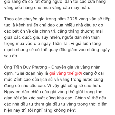
giờ sáng đã có rất đông người dân tới các cửa hàng
vàng xếp hàng chờ mua vàng cầu may mắn.
Theo các chuyên gia trong năm 2025 vàng vẫn sẽ tiếp
tục là kênh trú ẩn chủ đạo của nhiều nhà đầu tư do
THỜI BÁO VTV
các bất ổn về địa chính trị, căng thẳng thương mại
giữa các quốc gia. Tuy nhiên, người dân nên thận
Theo dõi báo trên
trọng mua vào dịp ngày Thần Tài, vì giá luôn tăng
mạnh nhưng sẽ có thể quay đầu giảm vào những ngày
Cơ quan chủ quản:
Đài Truyền hình Việt Nam
sau đó.
Cơ quan báo chí:
Thời báo VTV
Ông Trần Duy Phương - Chuyên gia về vàng nhận
Giấy phép hoạt động báo in và báo điện tử số 483/GP-BTTTT
định: "Giai đoạn này là
giá vàng thế giới
đang ở cái
cấp ngày 29/12/2023
mức đỉnh cao của lịch sử và vàng trong nước cũng
Tổng Biên tập:
Vũ Thanh Thủy
đang có nhu cầu cao. Vì vậy giá cũng sẽ cao hơn.
Phó Tổng Biên tập:
Nguyễn Thị Mỹ Hạnh, Phạm Quốc Thắng,
Nguy cơ đảo chiều của giá vàng thế giới trong thời
Nguyễn Trọng Ninh
gian tới đây xác suất cũng khá cao. Chính vì thế nếu
Tổng đài VTV:
024.38 355 931 - 024.38 355 932
các nhà đầu tư tham gia đầu tư vàng trong thời điểm
Ðiện thoại Thời báo VTV:
024.66 897 897
hiện nay thì tôi nghĩ rằng không nên".