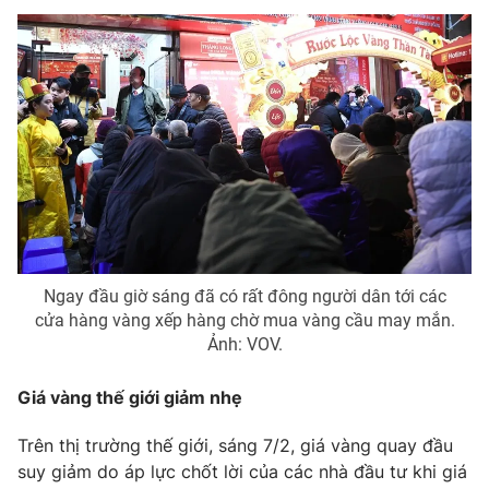
Email:
toasoan@vtv.vn
Liên hệ quảng cáo:
024-7300.7108
Ngay đầu giờ sáng đã có rất đông người dân tới các
cửa hàng vàng xếp hàng chờ mua vàng cầu may mắn.
® Cấm sao chép dưới mọi hình thức nếu không có sự chấp
Ảnh: VOV.
thuận bằng văn bản. Ghi rõ nguồn VTV.vn khi phát hành lại
thông tin từ website này.
Giá vàng thế giới giảm nhẹ
Trên thị trường thế giới, sáng 7/2, giá vàng quay đầu
suy giảm do áp lực chốt lời của các nhà đầu tư khi giá