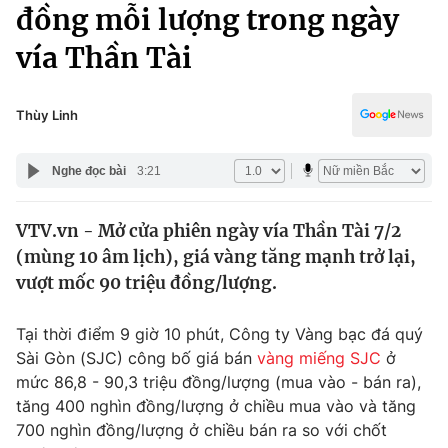
Chính trị
đồng mỗi lượng trong ngày
Truyền hình
vía Thần Tài
Văn hóa - Giải trí
Xã hội
Y tế
Đời sống
Thùy Linh
Pháp luật
Công nghệ
Giáo dục
Nghe đọc bài
3:21
Y tế
VTV.vn - Mở cửa phiên ngày vía Thần Tài 7/2
Thế giới
(mùng 10 âm lịch), giá vàng tăng mạnh trở lại,
Tin tức
vượt mốc 90 triệu đồng/lượng.
Kinh tế
Thế giới đó đây
Tại thời điểm 9 giờ 10 phút, Công ty Vàng bạc đá quý
Tài chính
Dữ liệu và đời sống
Sài Gòn (SJC) công bố giá bán
vàng miếng SJC
ở
Câu chuyện quốc tế
Thị trường
mức 86,8 - 90,3 triệu đồng/lượng (mua vào - bán ra),
tăng 400 nghìn đồng/lượng ở chiều mua vào và tăng
Truyền hình
Góc doanh nghiệp
700 nghìn đồng/lượng ở chiều bán ra so với chốt