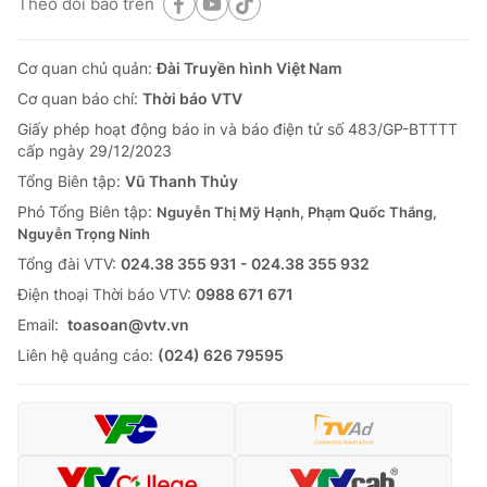
Theo dõi báo trên
Cơ quan chủ quản:
Đài Truyền hình Việt Nam
Cơ quan báo chí:
Thời báo VTV
Giấy phép hoạt động báo in và báo điện tử số 483/GP-BTTTT
cấp ngày 29/12/2023
Tổng Biên tập:
Vũ Thanh Thủy
Phó Tổng Biên tập:
Nguyễn Thị Mỹ Hạnh, Phạm Quốc Thắng,
Nguyễn Trọng Ninh
Tổng đài VTV:
024.38 355 931 - 024.38 355 932
Ðiện thoại Thời báo VTV:
0988 671 671
Email:
toasoan@vtv.vn
Liên hệ quảng cáo:
(024) 626 79595