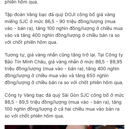
Phim VTV
phiên hôm qua.
Giải trí
Hậu trường
Tập đoàn Vàng bạc đá quý DOJI công bố giá vàng
Điện ảnh
miếng SJC ở mức 86,5 - 90 triệu đồng/lượng (mua
Đời sống
Nhân vật
vào - bán ra), tăng 100 nghìn đồng/lượng ở chiều mua
Âm nhạc
Du lịch
vào và tăng 400 nghìn đồng/lượng ở chiều bán ra so
Khán giả
Giáo dục
Sao
với chốt phiên hôm qua.
Làm đẹp
Giải sao mai
Tuyển sinh
Tương tự, giá vàng nhẫn cũng tăng trở lại. Tại Công ty
Công nghệ
Chất lượng cuộc sống
Bảo Tín Minh Châu, giá vàng nhẫn ở mức 86,5 - 89,95
Học trực tuyến
Hitech Công nghệ tương lai
triệu đồng/lượng (mua vào - bán ra), tăng 400 nghìn
Giao lưu trực tuyến
đồng/lượng ở chiều mua vào và tăng 650 nghìn
Sản phẩm
đồng/lượng ở chiều bán ra so với chốt phiên hôm qua.
Lịch phát sóng
Thị trường
Công ty Vàng bạc đá quý Sài Gòn SJC công bố ở mức
86,5 - 89,5 triệu đồng/lượng (mua vào - bán ra), tăng
Tư vấn
100 nghìn đồng/lượng ở cả hai chiều mua vào bán ra
Chuyên mục khác
so với chốt phiên hôm qua.
Emagazine
Podcast