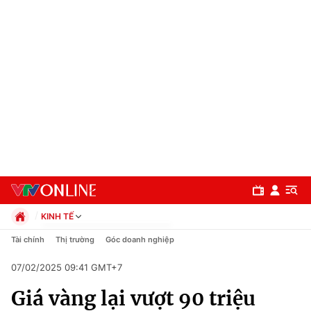
KINH TẾ
Chính trị
Tài chính
Thị trường
Góc doanh nghiệp
Xã hội
07/02/2025 09:41 GMT+7
Pháp luật
Chuyên mục
Kinh tế
Giá vàng lại vượt 90 triệu
Thể thao