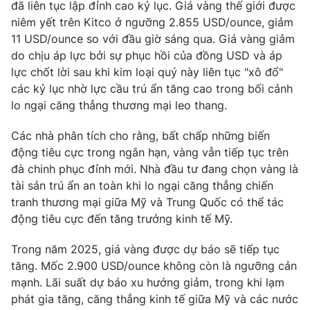
đã liên tục lập đỉnh cao kỷ lục. Giá vàng thế giới được
niêm yết trên Kitco ở ngưỡng 2.855 USD/ounce, giảm
11 USD/ounce so với đầu giờ sáng qua. Giá vàng giảm
do chịu áp lực bởi sự phục hồi của đồng USD và áp
lực chốt lời sau khi kim loại quý này liên tục "xô đổ"
các kỷ lục nhờ lực cầu trú ẩn tăng cao trong bối cảnh
lo ngại căng thẳng thương mại leo thang.
Các nhà phân tích cho rằng, bất chấp những biến
động tiêu cực trong ngắn hạn, vàng vẫn tiếp tục trên
đà chinh phục đỉnh mới. Nhà đầu tư đang chọn vàng là
tài sản trú ẩn an toàn khi lo ngại căng thẳng chiến
tranh thương mại giữa Mỹ và Trung Quốc có thể tác
động tiêu cực đến tăng trưởng kinh tế Mỹ.
Trong năm 2025, giá vàng được dự báo sẽ tiếp tục
tăng. Mốc 2.900 USD/ounce không còn là ngưỡng cản
mạnh. Lãi suất dự báo xu hướng giảm, trong khi lạm
phát gia tăng, căng thẳng kinh tế giữa Mỹ và các nước