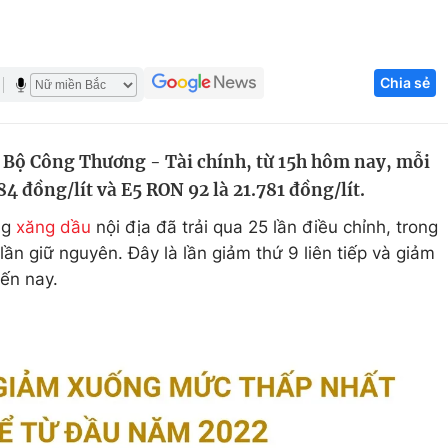
Góc ảnh
Chia sẻ
Giáo dục
Công nghệ
Tuyển sinh
Hitech Công ng
n Bộ Công Thương - Tài chính, từ 15h hôm nay, mỗi
Học trực tuyến
Sản phẩm
84 đồng/lít và E5 RON 92 là 21.781 đồng/lít.
g
Thị trường
ng
xăng dầu
nội địa đã trải qua 25 lần điều chỉnh, trong
Tư vấn
lần giữ nguyên. Đây là lần giảm thứ 9 liên tiếp và giảm
ến nay.