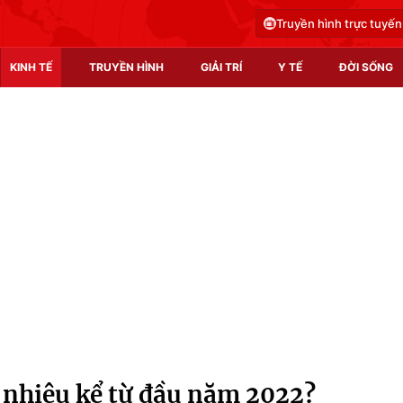
Truyền hình trực tuyến
KINH TẾ
TRUYỀN HÌNH
GIẢI TRÍ
Y TẾ
ĐỜI SỐNG
Pháp luật
Y tế
Truyền hình
Multimedia
Phim VTV
Video
Hậu trường
Shorts video
Nhân vật
Podcast
Khán giả
EMagazine
Giải sao mai
Photo
 nhiêu kể từ đầu năm 2022?
Infographic