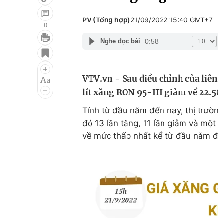
PV (Tổng hợp)
21/09/2022 15:40 GMT+7
0
0:58
Nghe đọc bài
Giải trí
Đời sống
Điện ảnh
Du lịch
VTV.vn - Sau điều chỉnh của liê
Âm nhạc
Làm đẹp
lít xăng RON 95-III giảm về 22.5
Sao
Chất lượng cuộc sốn
Tính từ đầu năm đến nay, thị trườ
đó 13 lần tăng, 11 lần giảm và một 
về mức thấp nhất kể từ đầu năm đ