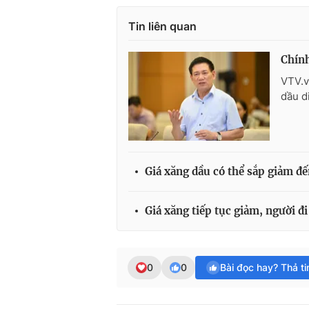
Tin liên quan
Chính
VTV.v
dầu d
Giá xăng dầu có thể sắp giảm đế
Giá xăng tiếp tục giảm, người đi
0
0
Bài đọc hay? Thả t