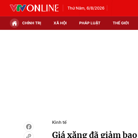
Thứ Năm, 6/8/2026
CHÍNH TRỊ
XÃ HỘI
PHÁP LUẬT
THẾ GIỚI
Chính trị
Xã hội
Thế giới
Kinh tế
Tin tức
Tài chính
Thế giới đó đây
Thị trường
Câu chuyện quốc tế
Góc doanh nghiệp
Dữ liệu và đời sống
Kinh tế
Giá xăng đã giảm bao