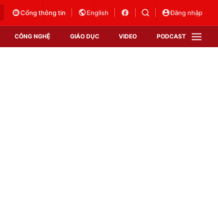
Cổng thông tin
English
Đăng nhập
CÔNG NGHỆ
GIÁO DỤC
VIDEO
PODCAST
VTV Money
VTV Thể thao
VTV Sức khoẻ
Bất động sản
Thị trường 24h
Tấm lòng Việt
Vươn mình bằng AI
VTV4
VTV8
VTV9
Lịch phát sóng
Giao lưu trực tuyến
Sự kiện