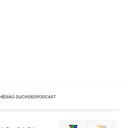
HỆ
GIÁO DỤC
VIDEO
PODCAST