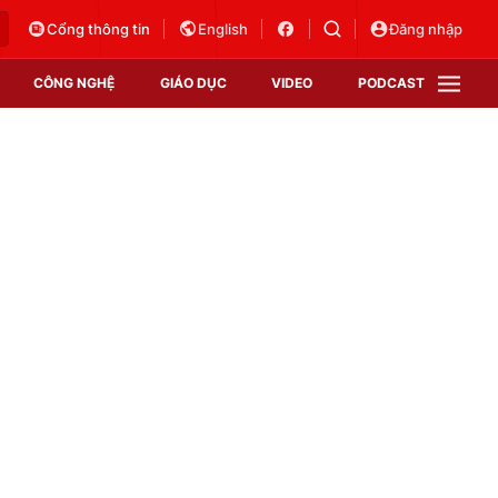
Cổng thông tin
English
Đăng nhập
CÔNG NGHỆ
GIÁO DỤC
VIDEO
PODCAST
VTV Money
VTV Thể thao
VTV Sức khoẻ
Bất động sản
Thị trường 24h
Tấm lòng Việt
Vươn mình bằng AI
VTV4
VTV8
VTV9
Lịch phát sóng
Giao lưu trực tuyến
Sự kiện