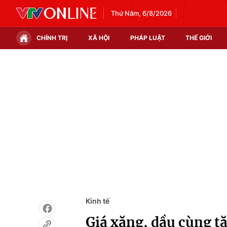
Thứ Năm, 6/8/2026
CHÍNH TRỊ
XÃ HỘI
PHÁP LUẬT
THẾ GIỚI
Chính trị
Xã hội
Thế giới
Kinh tế
Tin tức
Tài chính
Thế giới đó đây
Thị trường
Câu chuyện quốc tế
Góc doanh nghiệp
Dữ liệu và đời sống
Kinh tế
Giá xăng, dầu cùng tă