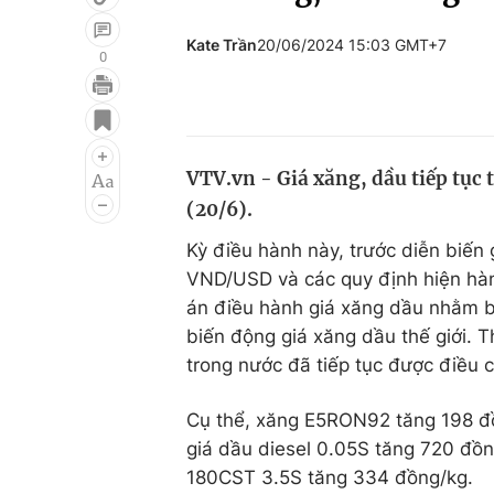
Kate Trần
20/06/2024 15:03 GMT+7
0
Giải trí
Đời sống
Điện ảnh
Du lịch
VTV.vn - Giá xăng, dầu tiếp tục 
Âm nhạc
Làm đẹp
(20/6).
Sao
Chất lượng cuộc sốn
Kỳ điều hành này, trước diễn biến 
VND/USD và các quy định hiện hàn
án điều hành giá xăng dầu nhằm b
biến động giá xăng dầu thế giới. 
trong nước đã tiếp tục được điều 
Cụ thể, xăng E5RON92 tăng 198 đồn
giá dầu diesel 0.05S tăng 720 đồn
180CST 3.5S tăng 334 đồng/kg.