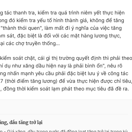
 tác thanh tra, kiểm tra quá trình niêm yết thực hiện
rong đó kiểm tra yếu tố hình thành giá, không để tăng
 "thành thói quen", làm mất đi ý nghĩa của việc tăng
ám sát, đặc biệt là đối với các mặt hàng lương thực,
tại các chợ truyền thống…
kiểm soát chặt, cái gì thị trường quyết định thì phải the
í dụ như xăng dầu hiện nay là phải bình ổn", nêu rõ
ng nhấn mạnh yêu cầu phải đặc biệt lưu ý về công tác
 7 (thời điểm tăng lương) để vừa thực hiện được chỉ tiêu
i, đồng thời kiểm soát lạm phát theo mục tiêu đã đề ra.
ăng, dầu tăng trở lại
n - Giá xăng, dầu trong nước đã đồng loạt tăng trở lại trong kỳ