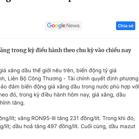
Góc ảnh
Chia sẻ
Giáo dục
Công nghệ
Tuyển sinh
Hitech Công ng
tăng trong kỳ điều hành theo chu kỳ vào chiều nay
Học trực tuyến
Sản phẩm
g
Thị trường
giá xăng dầu thế giới nêu trên, biến động tỷ giá
Tư vấn
h, Liên Bộ Công Thương - Tài chính quyết định phương
ảo đảm biến động giá xăng dầu trong nước phù hợp với
Theo đó, trong kỳ điều hành hôm nay, giá xăng, dầu
chỉnh tăng.
g/lít; xăng RON95-III tăng 231 đồng/lít. Trong khi đó,
g/lít; dầu hoả tăng 497 đồng/lít. Cuối cùng, dầu mazut