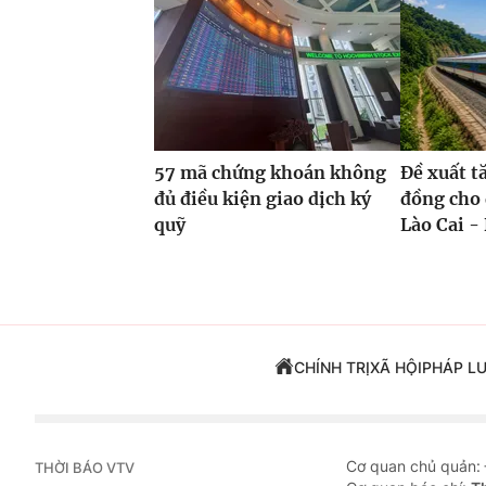
57 mã chứng khoán không
Đề xuất t
đủ điều kiện giao dịch ký
đồng cho 
quỹ
Lào Cai - 
CHÍNH TRỊ
XÃ HỘI
PHÁP L
Cơ quan chủ quản:
THỜI BÁO VTV