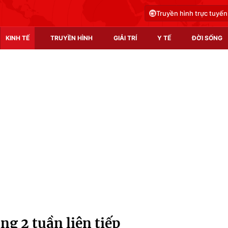
Truyền hình trực tuyến
KINH TẾ
TRUYỀN HÌNH
GIẢI TRÍ
Y TẾ
ĐỜI SỐNG
Pháp luật
Y tế
Truyền hình
Multimedia
Phim VTV
Video
Hậu trường
Shorts video
Nhân vật
Podcast
Khán giả
EMagazine
Giải sao mai
Photo
ng 2 tuần liên tiếp
Infographic