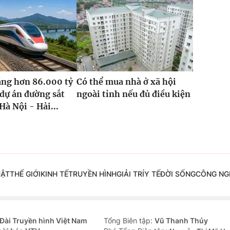
ăng hơn 86.000 tỷ
Có thể mua nhà ở xã hội
dự án đường sắt
ngoài tỉnh nếu đủ điều kiện
Hà Nội - Hải...
UẬT
THẾ GIỚI
KINH TẾ
TRUYỀN HÌNH
GIẢI TRÍ
Y TẾ
ĐỜI SỐNG
CÔNG NG
Đài Truyền hình Việt Nam
Tổng Biên tập:
Vũ Thanh Thủy