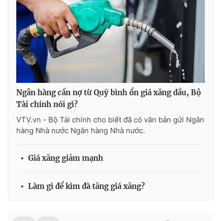
Ðiện thoại Thời báo VTV:
024.66 897 897
Email:
toasoan@vtv.vn
Liên hệ quảng cáo:
024-7300.7108
Ngân hàng cấn nợ từ Quỹ bình ổn giá xăng dầu, Bộ
Tài chính nói gì?
VTV.vn - Bộ Tài chính cho biết đã có văn bản gửi Ngân
hàng Nhà nước Ngân hàng Nhà nước.
Giá xăng giảm mạnh
® Cấm sao chép dưới mọi hình thức nếu không có sự chấp
thuận bằng văn bản. Ghi rõ nguồn VTV.vn khi phát hành lại
Làm gì để kìm đà tăng giá xăng?
thông tin từ website này.