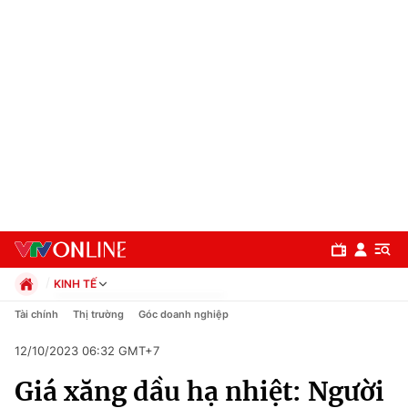
KINH TẾ
Chính trị
Tài chính
Thị trường
Góc doanh nghiệp
Xã hội
12/10/2023 06:32 GMT+7
Pháp luật
Chuyên mục
Kinh tế
Giá xăng dầu hạ nhiệt: Người
Thể thao