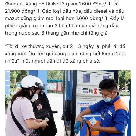
Phim VTV
đồng/lít. Xăng E5 RON-92 giảm 1.600 đồng/lít, về
Giải trí
21.900 đồng/lít. Các loại dầu hỏa, dầu diesel và dầu
Hậu trường
mazut cũng giảm mỗi loại hơn 1.000 đồng/lít. Đây là
Điện ảnh
Đời sống
phiên giảm mạnh thứ 2 liên tiếp của giá xăng dầu
Nhân vật
Âm nhạc
trong nước sau 3 tháng gần như chỉ tăng giá.
Du lịch
Khán giả
Giáo dục
Sao
"Tôi đi xe thường xuyên, cứ 2 - 3 ngày lại phải đi đổ
Làm đẹp
Giải sao mai
xăng một lần nên giá xăng giảm cũng tiết kiệm được
Tuyển sinh
Công nghệ
nhiều", một người dân đi đổ xăng chia sẻ.
Chất lượng cuộc sống
Học trực tuyến
Hitech Công nghệ tương lai
Giao lưu trực tuyến
Sản phẩm
Lịch phát sóng
Thị trường
Tư vấn
Chuyên mục khác
Emagazine
Podcast