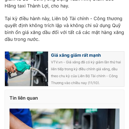
Hãng taxi Thành Lợi, cho hay.
Tại kỳ điều hành này, Liên bộ Tài chính - Công thương
quyết định không trích lập và không chi sử dụng Quỹ
THỜI BÁO VTV
bình ổn giá xăng dầu đối với tất cả các mặt hàng xăng
dầu trong nước.
Giá xăng giảm rất mạnh
Theo dõi báo trên
VTV.vn - Giá xăng đã có kỳ giảm lần thứ hai
liên tiếp trong kỳ điều chỉnh giá xăng, dầu
Cơ quan chủ quản:
Đài Truyền hình Việt Nam
theo chu kỳ của Liên Bộ Tài chính - Công
Cơ quan báo chí:
Thời báo VTV
Thương vào chiều nay (11/10).
Giấy phép hoạt động báo in và báo điện tử số 483/GP-BTTTT
cấp ngày 29/12/2023
Tin liên quan
Tổng Biên tập:
Vũ Thanh Thủy
Phó Tổng Biên tập:
Nguyễn Thị Mỹ Hạnh, Phạm Quốc Thắng,
Nguyễn Trọng Ninh
Tổng đài VTV:
024.38 355 931 - 024.38 355 932