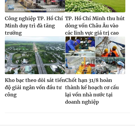
Công nghiệp TP. Hồ Chí
TP. Hồ Chí Minh thu hút
Minh duy trì đà tăng
dòng vốn Châu Âu vào
trưởng
các lĩnh vực giá trị cao
Kho bạc theo dõi sát tiến
Chốt hạn 31/8 hoàn
độ giải ngân vốn đầu tư
thành kế hoạch cơ cấu
công
lại vốn nhà nước tại
doanh nghiệp