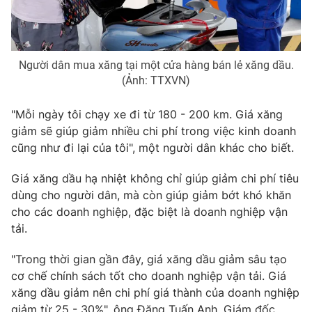
Photo
Infographic
Video
Shorts video
Người dân mua xăng tại một cửa hàng bán lẻ xăng dầu.
(Ảnh: TTXVN)
VTV Money
VTV Thể thao
"Mỗi ngày tôi chạy xe đi từ 180 - 200 km. Giá xăng
giảm sẽ giúp giảm nhiều chi phí trong việc kinh doanh
VTV Sức khoẻ
Bất động sản
cũng như đi lại của tôi", một người dân khác cho biết.
Giá xăng dầu hạ nhiệt không chỉ giúp giảm chi phí tiêu
Thị trường 24h
Tấm lòng Việt
dùng cho người dân, mà còn giúp giảm bớt khó khăn
cho các doanh nghiệp, đặc biệt là doanh nghiệp vận
VTV4
Vươn mình bằng AI
tải.
"Trong thời gian gần đây, giá xăng dầu giảm sâu tạo
VTV9
VTV8
cơ chế chính sách tốt cho doanh nghiệp vận tải. Giá
xăng dầu giảm nên chi phí giá thành của doanh nghiệp
Liên hệ tòa soạn
English
giảm từ 25 - 30%", ông Đặng Tuấn Anh, Giám đốc