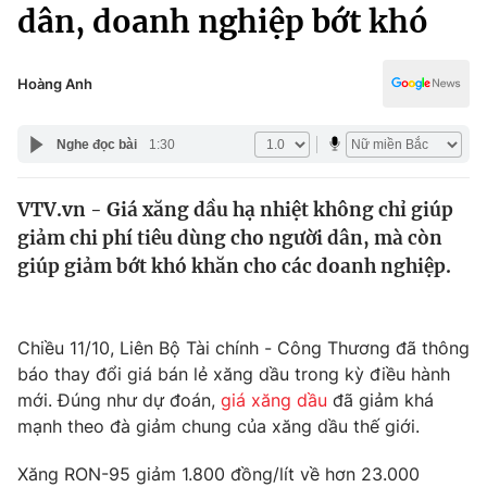
Chính trị
dân, doanh nghiệp bớt khó
Truyền hình
Văn hóa - Giải trí
Xã hội
Y tế
Hoàng Anh
Đời sống
Pháp luật
Công nghệ
Nghe đọc bài
1:30
Giáo dục
Y tế
VTV.vn - Giá xăng dầu hạ nhiệt không chỉ giúp
giảm chi phí tiêu dùng cho người dân, mà còn
Thế giới
giúp giảm bớt khó khăn cho các doanh nghiệp.
Tin tức
Kinh tế
Thế giới đó đây
Chiều 11/10, Liên Bộ Tài chính - Công Thương đã thông
Tài chính
báo thay đổi giá bán lẻ xăng dầu trong kỳ điều hành
Dữ liệu và đời sống
Câu chuyện quốc tế
mới. Đúng như dự đoán,
giá xăng dầu
đã giảm khá
Thị trường
mạnh theo đà giảm chung của xăng dầu thế giới.
Truyền hình
Góc doanh nghiệp
Xăng RON-95 giảm 1.800 đồng/lít về hơn 23.000